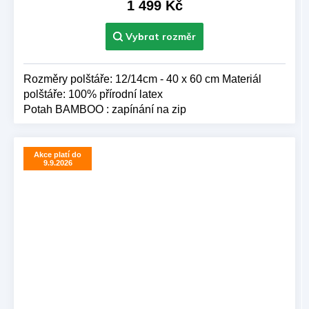
je
1 499 Kč
5,0
z 5
hvězdiček.
Rozměry polštáře: 12/14cm - 40 x 60 cm Materiál
polštáře: 100% přírodní latex
Potah BAMBOO : zapínání na zip
Akce platí do
9.9.2026