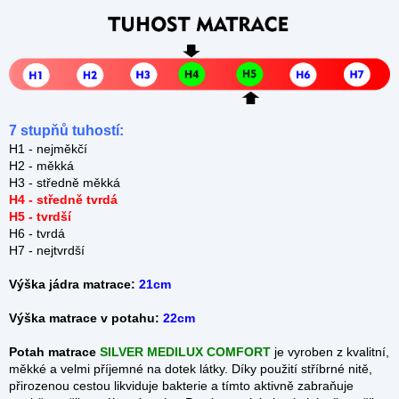
7 stupňů tuhostí:
H1 - nejměkčí
H2 - měkká
H3 - středně měkká
H4 - středně tvrdá
H5 - tvrdší
H6 - tvrdá
H7 - nejtvrdší
Výška jádra matrace:
21cm
Výška matrace v potahu:
22cm
Potah matrace
SILVER MEDILUX COMFORT
je vyroben z kvalitní,
měkké a velmi příjemné na dotek látky. Díky použití stříbrné nitě,
přirozenou cestou likviduje bakterie a tímto aktivně zabraňuje