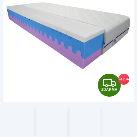
Z
–42 %
ZDARMA
D
A
R
M