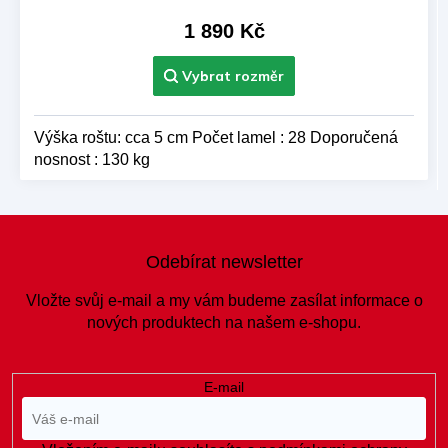
1 890 Kč
Výška roštu: cca 5 cm Počet lamel : 28 Doporučená
nosnost : 130 kg
Z
á
Odebírat newsletter
p
a
Vložte svůj e-mail a my vám budeme zasílat informace o
t
nových produktech na našem e-shopu.
í
E-mail