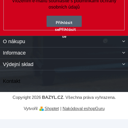
Vložením e-mailu souhlasíte s
podmínkami ochrany
osobních údajů
Přihlásit
se
O nákupu
Informace
Výdejní sklad
Kontakt
Copyright 2026
BAZYL.CZ
. Všechna práva vyhrazena.
Vytvořil
Shoptet
|
Nakódoval eshopGuru