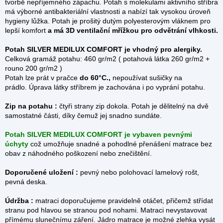
tvorbě nepříjemného zápachu. Potah s molekulami aktivního stříbra
má výborné antibakteriální vlastnosti a nabízí tak vysokou úroveň
hygieny lůžka. Potah je prošitý dutým polyesterovým vláknem pro
lepší komfort
a má 3D ventilační mřížkou pro odvětrání vlhkosti.
Potah SILVER MEDILUX COMFORT je vhodný pro alergiky.
Celková gramáž potahu: 460 gr/m2 ( potahová látka 260 gr/m2 +
rouno 200 gr/m2 )
Potah lze prát v pračce
do 60°C.,
nepoužívat sušičky na
prádlo. Úprava látky stříbrem je zachována i po vyprání potahu.
Zip na potahu :
čtyři strany zip dokola.
Potah je dělitelný na dvě
samostatné části, díky čemuž jej snadno sundáte.
Potah SILVER MEDILUX COMFORT je vybaven pevnými
úchyty
což umožňuje snadné a pohodlné přenášení matrace bez
obav z náhodného poškození nebo znečištění.
Doporučené uložení :
pevný nebo polohovací lamelový rošt,
pevná deska.
Údržba :
matraci doporučujeme pravidelně otáčet, přičemž střídat
stranu pod hlavou se stranou pod nohami. Matraci nevystavovat
přímému slunečnímu záření. Jádro matrace je možné zlehka vysát