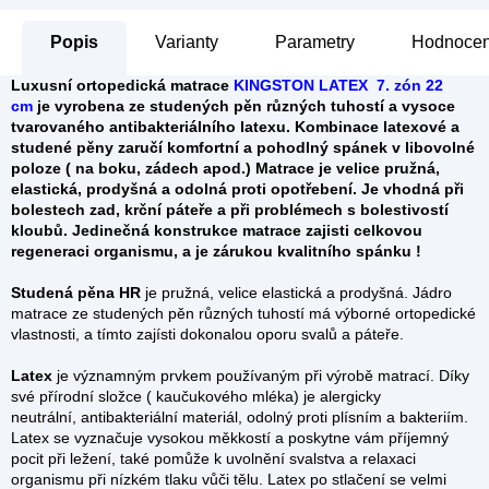
Popis
Parametry
Hodnocení
Luxusní ortopedická matrace
KINGSTON LATEX 7. zón 22
cm
je vyrobena ze studených pěn různých tuhostí
a vysoce
tvarovaného antibakteriálního latexu. Kombinace latexové a
studené pěny zaručí komfortní a pohodlný spánek v libovolné
poloze ( na boku, zádech apod.)
Matrace je
velice pružná,
elastická, prodyšná
a odolná proti opotřebení. Je vhodná při
bolestech zad, krční páteře a při problémech s bolestivostí
kloubů.
Jedinečná konstrukce matrace zajisti celkovou
regeneraci organismu, a je zárukou kvalitního spánku !
Studená pěna HR
je pružná, velice elastická a prodyšná. Jádro
matrace ze studených pěn různých tuhostí má výborné ortopedické
vlastnosti, a tímto zajísti dokonalou oporu svalů a páteře.
Latex
je významným prvkem používaným při výrobě matrací. Díky
své přírodní složce ( kaučukového mléka) je alergicky
neutrální, antibakteriální materiál, odolný proti plísním a bakteriím.
Latex se vyznačuje vysokou měkkostí a poskytne vám příjemný
pocit při ležení, také pomůže k uvolnění svalstva a relaxaci
organismu při nízkém tlaku vůči tělu. Latex po stlačení se velmi