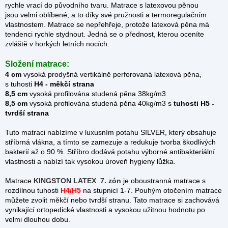
rychle vrací do původního tvaru. Matrace s latexovou pěnou
jsou velmi oblíbené, a to díky své pružnosti a termoregulačním
vlastnostem. Matrace se nepřehřeje, protože latexová pěna má
tendenci rychle stydnout. Jedná se o přednost, kterou oceníte
zvláště v horkých letních nocích.
Složení matrace:
4 cm
vysoká prodyšná vertikálně perforovaná latexová pěna,
s tuhosti
H4 - měkčí strana
8,5 cm
vysoká profilována studená pěna 38kg/m3
8,5 cm
vysoká profilována studená pěna 40kg/m3 s
tuhosti H5 -
tvrdší strana
Tuto matraci nabízíme
v luxusním potahu SILVER
, který obsahuje
stříbrná vlákna, a tímto se zamezuje a redukuje tvorba škodlivých
bakterií až o 90 %. Stříbro dodává potahu výborné antibakteriální
vlastnosti a nabízí tak vysokou úroveň hygieny lůžka.
Matrace
KINGSTON LATEX 7. zón
je oboustranná matrace s
rozdílnou tuhosti
H4/H5
na stupnicí 1-7. Pouhým otočením matrace
můžete zvolit měkčí nebo tvrdší stranu. Tato matrace si zachovává
vynikající ortopedické vlastnosti a vysokou užitnou hodnotu po
velmi dlouhou dobu.