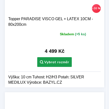
–30 %
Topper PARADISE VISCO GEL + LATEX 10CM -
80x200cm
Skladem
(>5 ks)
Průměrné
hodnocení
produktu
je
4 499 Kč
5,0
z 5
hvězdiček.
Výška: 10 cm Tuhost: H2/H3 Potah: SILVER
MEDILUX Výrobce: BAZYL.CZ