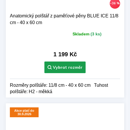
–36 %
Anatomický polštář z paměťové pěny BLUE ICE 11/8
cm - 40 x 60 cm
Skladem
(3 ks)
Průměrné
hodnocení
produktu
je
1 199 Kč
5,0
z 5
hvězdiček.
Rozměry polštáře: 11/8 cm - 40 x 60 cm Tuhost
polštáře: H2 - měkká
Akce platí do
30.9.2026