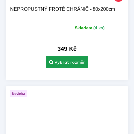
NEPROPUSTNÝ FROTÉ CHRÁNIČ - 80x200cm
Skladem
(4 ks)
Průměrné
hodnocení
produktu
je
349 Kč
5,0
z 5
hvězdiček.
Novinka