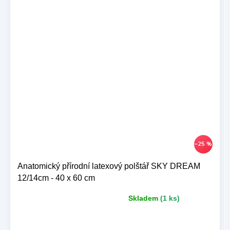
–25 %
Anatomický přírodní latexový polštář SKY DREAM
12/14cm - 40 x 60 cm
Skladem
(1 ks)
Průměrné
hodnocení
produktu