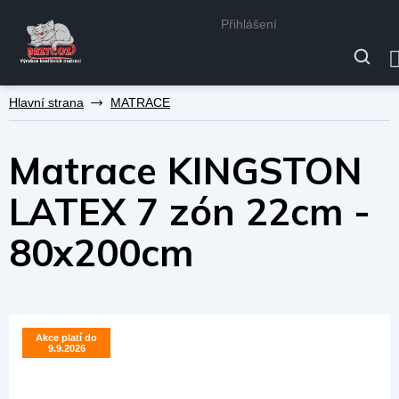
Přihlášení
Přejít
MATRACE
na
obsah
Matrace KINGSTON
LATEX 7 zón 22cm -
80x200cm
Akce platí do
Akce platí do
9.9.2026
9.9.2026