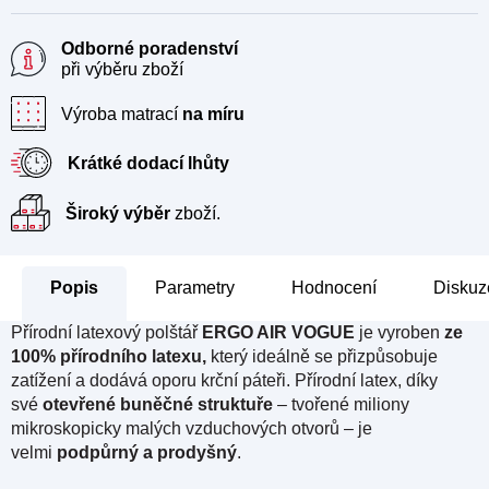
Odborné poradenství
při výběru zboží
Výroba matrací
na míru
Krátké dodací lhůty
Široký výběr
zboží.
Popis
Parametry
Hodnocení
Diskuz
Přírodní latexový polštář
ERGO AIR VOGUE
je vyroben
ze
100% přírodního latexu,
který ideálně se přizpůsobuje
zatížení a dodává oporu krční páteři. Přírodní latex, díky
své
otevřené buněčné struktuře
– tvořené miliony
mikroskopicky malých vzduchových otvorů – je
velmi
podpůrný a prodyšný
.