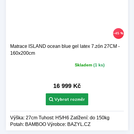
–45 %
Matrace ISLAND ocean blue gel latex 7.zón 27CM -
160x200cm
Skladem
(1 ks)
Průměrné
hodnocení
produktu
je
16 999 Kč
5,0
z 5
hvězdiček.
Výška: 27cm Tuhost: H5/H6 Zatížení: do 150kg
Potah: BAMBOO Výrobce: BAZYL.CZ