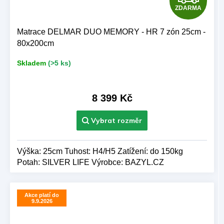
ZDARMA
D
A
Matrace DELMAR DUO MEMORY - HR 7 zón 25cm -
80x200cm
R
Skladem
(>5 ks)
M
A
8 399 Kč
Výška: 25cm Tuhost: H4/H5 Zatížení: do 150kg
Potah: SILVER LIFE Výrobce: BAZYL.CZ
Akce platí do
9.9.2026