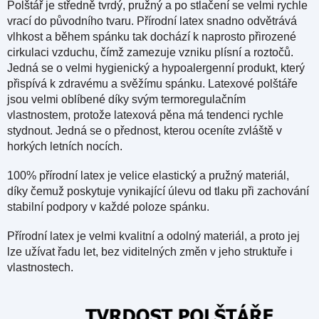
Polštář je středně tvrdý, pružný a po stlačení se velmi rychle
vrací do původního tvaru. Přírodní latex snadno odvětrává
vlhkost a během spánku tak dochází k naprosto přirozené
cirkulaci vzduchu, čímž zamezuje vzniku plísní a roztočů.
Jedná se o velmi hygienický a hypoalergenní produkt, který
přispívá k zdravému a svěžímu spánku. Latexové polštáře
jsou velmi oblíbené díky svým termoregulačním
vlastnostem, protože latexová pěna má tendenci rychle
stydnout. Jedná se o přednost, kterou oceníte zvláště v
horkých letních nocích.
100% přírodní latex je velice elastický a pružný materiál,
díky čemuž poskytuje vynikající úlevu od tlaku při zachování
stabilní podpory v každé poloze spánku.
Přírodní latex je velmi kvalitní a odolný materiál, a proto jej
lze užívat řadu let, bez viditelných změn v jeho struktuře i
vlastnostech.