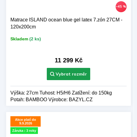
–45 %
Matrace ISLAND ocean blue gel latex 7.zón 27CM -
120x200cm
Skladem
(2 ks)
11 299 Kč
Výška: 27cm Tuhost: H5/H6 Zatížení: do 150kg
Potah: BAMBOO Výrobce: BAZYL.CZ
Akce platí do
9.9.2026
Záruka : 3 roky