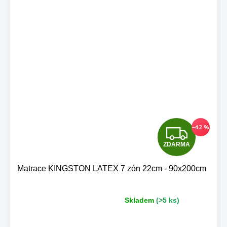
Z
–42 %
ZDARMA
D
A
Matrace KINGSTON LATEX 7 zón 22cm - 90x200cm
R
Skladem
(>5 ks)
Průměrné
M
hodnocení
produktu