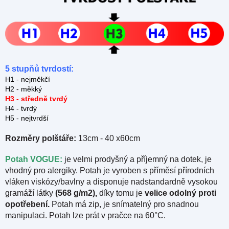
5 stupňů tvrdostí:
H1 - nejměkčí
H2 - měkký
H3 - středně tvrdý
H4 - tvrdý
H5 - nejtvrdší
Rozměry polštáře:
13cm - 40 x60cm
Potah VOGUE:
je velmi prodyšný a příjemný na dotek, je
vhodný pro alergiky. Potah je vyroben s příměsí přírodních
vláken viskózy/bavlny a disponuje nadstandardně vysokou
gramáží látky
(568 g/m2),
díky tomu je
velice odolný proti
opotřebení.
Potah má zip, je snímatelný pro snadnou
manipulaci. Potah lze prát v pračce na 60°C.