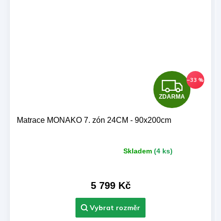
Z
–33 %
ZDARMA
D
A
Matrace MONAKO 7. zón 24CM - 90x200cm
R
Skladem
(4 ks)
Průměrné
M
hodnocení
produktu
A
je
5 799 Kč
5,0
z 5
hvězdiček.