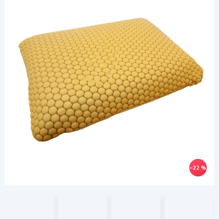
–22 %