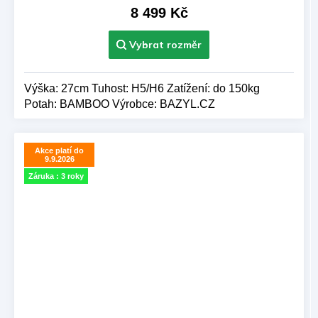
je
8 499 Kč
5,0
z 5
hvězdiček.
Výška: 27cm Tuhost: H5/H6 Zatížení: do 150kg
Potah: BAMBOO Výrobce: BAZYL.CZ
Akce platí do
9.9.2026
Záruka : 3 roky