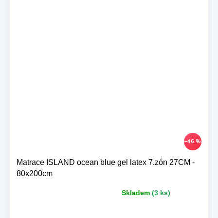
–46 %
Matrace ISLAND ocean blue gel latex 7.zón 27CM -
80x200cm
Skladem
(3 ks)
Průměrné
hodnocení
produktu