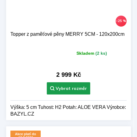
–25 %
Topper z paměťové pěny MERRY 5CM - 120x200cm
Skladem
(2 ks)
Průměrné
hodnocení
produktu
je
2 999 Kč
5,0
z 5
hvězdiček.
Výška: 5 cm Tuhost: H2 Potah: ALOE VERA Výrobce:
BAZYL.CZ
Akce platí do