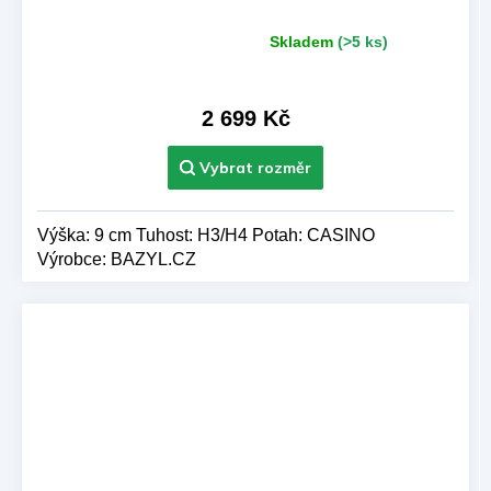
Skladem
(>5 ks)
Průměrné
hodnocení
produktu
je
2 699 Kč
5,0
z 5
hvězdiček.
Výška: 9 cm Tuhost: H3/H4 Potah: CASINO
Výrobce: BAZYL.CZ