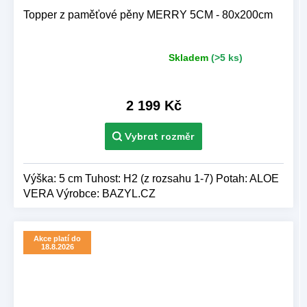
Topper z paměťové pěny MERRY 5CM - 80x200cm
Skladem
(>5 ks)
Průměrné
hodnocení
produktu
je
2 199 Kč
5,0
z 5
hvězdiček.
Výška: 5 cm Tuhost: H2 (z rozsahu 1-7) Potah: ALOE
VERA Výrobce: BAZYL.CZ
Akce platí do
18.8.2026