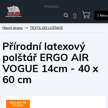
Přihlášení
NÁKUPNÍ
KOŠÍK
Přejít
TEXTIL DO LOŽNICE
na
obsah
Přírodní latexový
polštář ERGO AIR
VOGUE 14cm - 40 x
60 cm
Akce platí do
Akce platí do
9.9.2026
9.9.2026