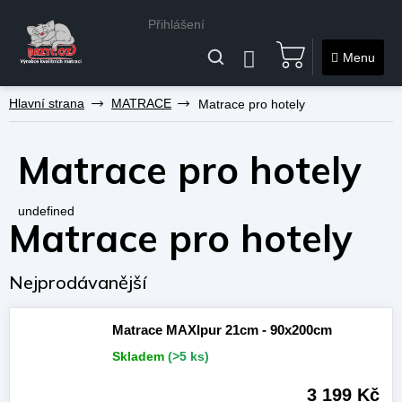
Přihlášení
NÁKUPNÍ
KOŠÍK
Přejít
MATRACE
Matrace pro hotely
na
obsah
Matrace pro hotely
undefined
Matrace pro hotely
Nejprodávanější
Matrace MAXIpur 21cm - 90x200cm
Skladem
(>5 ks)
3 199 Kč