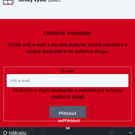
Z
á
Odebírat newsletter
p
a
Vložte svůj e-mail a my vám budeme zasílat informace o
t
nových produktech na našem e-shopu.
í
E-mail
Vložením e-mailu souhlasíte s
podmínkami ochrany
osobních údajů
Přihlásit
se
O nákupu