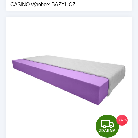
CASINO Výrobce: BAZYL.CZ
Z
–16 %
ZDARMA
D