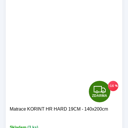
Z
–16 %
ZDARMA
D
A
Matrace KORINT HR HARD 19CM - 140x200cm
R
Skladem
(3 ks)