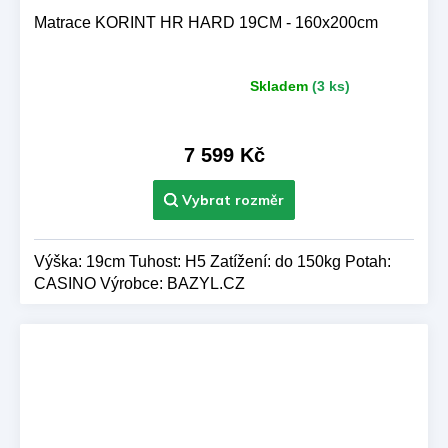
A
Matrace KORINT HR HARD 19CM - 160x200cm
R
Skladem
(3 ks)
Průměrné
M
hodnocení
produktu
A
je
7 599 Kč
5,0
z 5
hvězdiček.
Výška: 19cm Tuhost: H5 Zatížení: do 150kg Potah:
CASINO Výrobce: BAZYL.CZ