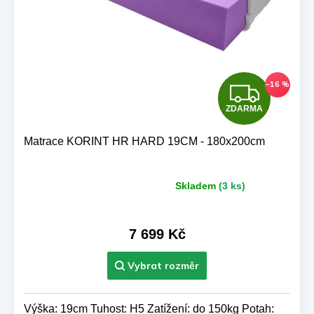
Z
–16 %
ZDARMA
D
A
Matrace KORINT HR HARD 19CM - 180x200cm
R
Skladem
(3 ks)
Průměrné
M
hodnocení
produktu
A
je
7 699 Kč
5,0
z 5
hvězdiček.
Výška: 19cm Tuhost: H5 Zatížení: do 150kg Potah: