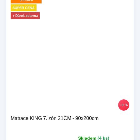
9.9.2026
SUPER CENA
+ Dárek zdarma
–9 %
Matrace KING 7. zón 21CM - 90x200cm
Skladem
(4 ks)
Průměrné