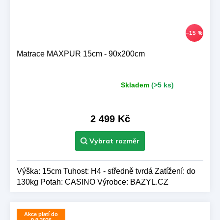
–15 %
Matrace MAXPUR 15cm - 90x200cm
Skladem
(>5 ks)
Průměrné
hodnocení
produktu
je
2 499 Kč
5,0
z 5
hvězdiček.
Výška: 15cm Tuhost: H4 - středně tvrdá Zatížení: do
130kg Potah: CASINO Výrobce: BAZYL.CZ
Akce platí do