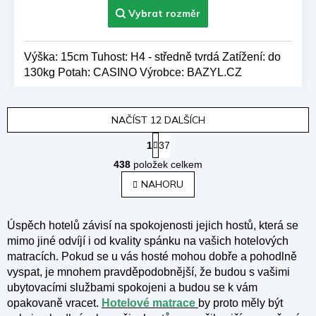
Výška: 15cm Tuhost: H4 - středně tvrdá Zatížení: do
130kg Potah: CASINO Výrobce: BAZYL.CZ
NAČÍST 12 DALŠÍCH
S
1
37
t
O
r
438
položek celkem
v
á
l
NAHORU
n
á
k
o
d
v
a
Úspěch hotelů závisí na spokojenosti jejich hostů, která se
á
c
mimo jiné odvíjí i od kvality spánku na vašich hotelových
n
í
matracích. Pokud se u vás hosté mohou dobře a pohodlně
í
p
vyspat, je mnohem pravděpodobnější, že budou s vašimi
r
ubytovacími službami spokojeni a budou se k vám
v
opakovaně vracet.
Hotelové matrace
by proto měly být
k