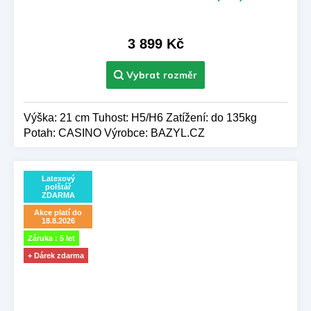
hodnocení
produktu
je
3 899 Kč
5,0
z 5
hvězdiček.
Výška: 21 cm Tuhost: H5/H6 Zatížení: do 135kg
Potah: CASINO Výrobce: BAZYL.CZ
Latexový
polštář
ZDARMA
Akce platí do
18.8.2026
Záruka : 5 let
+ Dárek zdarma