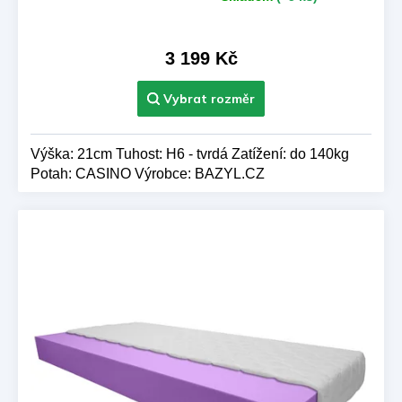
hodnocení
produktu
je
3 199 Kč
5,0
z 5
hvězdiček.
Výška: 21cm Tuhost: H6 - tvrdá Zatížení: do 140kg
Potah: CASINO Výrobce: BAZYL.CZ