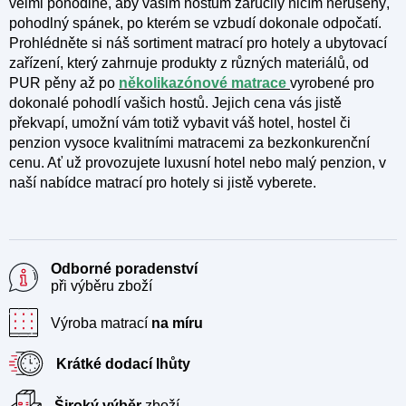
y
velmi pohodlné, aby vašim hostům zaručily ničím nerušený,
v
pohodlný spánek, po kterém se vzbudí dokonale odpočatí.
ý
Prohlédněte si náš sortiment matrací pro hotely a ubytovací
p
zařízení, který zahrnuje produkty z různých materiálů, od
i
PUR pěny až po
několikazónové matrace
vyrobené pro
s
dokonalé pohodlí vašich hostů. Jejich cena vás jistě
u
překvapí, umožní vám totiž vybavit váš hotel, hostel či
penzion vysoce kvalitními matracemi za bezkonkurenční
cenu. Ať už provozujete luxusní hotel nebo malý penzion, v
naší nabídce matrací pro hotely si jistě vyberete.
Odborné poradenství
při výběru zboží
Výroba matrací
na míru
Krátké dodací lhůty
Široký výběr
zboží.