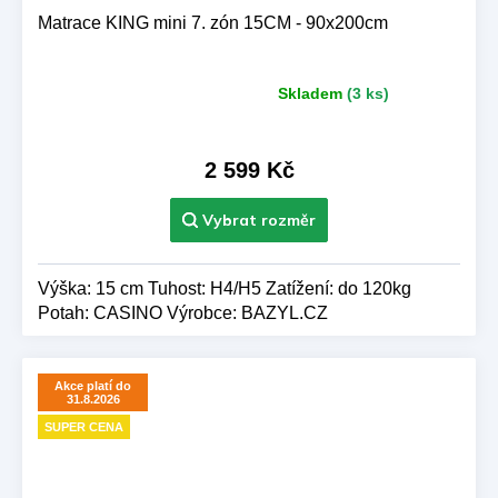
Matrace KING mini 7. zón 15CM - 90x200cm
Skladem
(3 ks)
Průměrné
hodnocení
produktu
je
2 599 Kč
5,0
z 5
hvězdiček.
Výška: 15 cm Tuhost: H4/H5 Zatížení: do 120kg
Potah: CASINO Výrobce: BAZYL.CZ
Akce platí do
31.8.2026
SUPER CENA