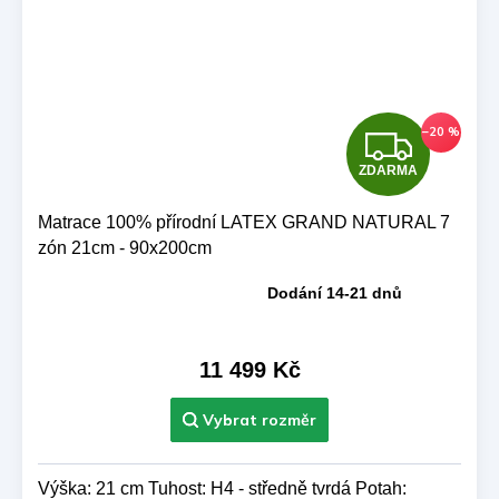
Z
–20 %
ZDARMA
D
A
Matrace 100% přírodní LATEX GRAND NATURAL 7
zón 21cm - 90x200cm
R
Dodání 14-21 dnů
Průměrné
M
hodnocení
produktu
A
je
11 499 Kč
5,0
z 5
hvězdiček.
Výška: 21 cm Tuhost: H4 - středně tvrdá Potah: