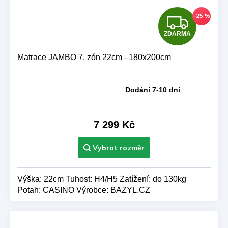
Z
–25 %
ZDARMA
D
A
Matrace JAMBO 7. zón 22cm - 180x200cm
R
Dodání 7-10 dní
Průměrné
M
hodnocení
produktu
A
je
7 299 Kč
5,0
z 5
hvězdiček.
Výška: 22cm Tuhost: H4/H5 Zatížení: do 130kg
Potah: CASINO Výrobce: BAZYL.CZ