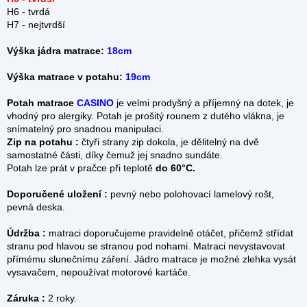
H6 - tvrdá
H7 - nejtvrdší
Výška jádra matrace:
18cm
Výška matrace v potahu:
19cm
Potah matrace
CASINO
je velmi prodyšný a příjemný na dotek, je
vhodný pro alergiky. Potah je prošitý rounem z dutého vlákna, je
snímatelný pro snadnou manipulaci.
Zip na potahu :
čtyři strany zip dokola, je dělitelný na dvě
samostatné části, díky čemuž jej snadno sundáte.
Potah lze prát v pračce při teplotě
do 60°C.
Doporučené uložení :
pevný nebo polohovací lamelový rošt,
pevná deska.
Údržba :
matraci doporučujeme pravidelně otáčet, přičemž střídat
stranu pod hlavou se stranou pod nohami. Matraci nevystavovat
přímému slunečnímu záření. Jádro matrace je možné zlehka vysát
vysavačem, nepoužívat motorové kartáče.
Záruka :
2 roky.