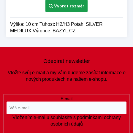
Výška: 10 cm Tuhost: H2/H3 Potah: SILVER
MEDILUX Výrobce: BAZYL.CZ
Z
á
Odebírat newsletter
p
a
Vložte svůj e-mail a my vám budeme zasílat informace o
t
nových produktech na našem e-shopu.
í
E-mail
Vložením e-mailu souhlasíte s
podmínkami ochrany
osobních údajů