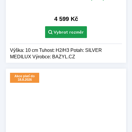
hodnocení
produktu
je
4 599 Kč
5,0
z 5
hvězdiček.
Výška: 10 cm Tuhost: H2/H3 Potah: SILVER
MEDILUX Výrobce: BAZYL.CZ
Akce platí do
18.8.2026