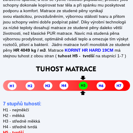
schopny dokonale kopírovat tvar těla a při spánku mu poskytovat
podporu a komfort. Matrace ze studené pěny vynikají
svou elasticitou, provzdušněním, výbornou stálostí tvaru a přitom
jsou schopny velmi dobře podpírat páteř. Díky výrobní technologii
za nízké teploty dosahují matrace ze studené pěny daleko větší
životnosti, než klasické PUR matrace. Navíc má studená pěna
výbornou prodyšnost, optimálně odvádí teplo a omezuje tím výskyt
roztočů, plísní a bakterií. Jádro matrace tvoří monoblok ze studené
pěny
HR 4049 kg / m3
. Matrace
KORINT HR HARD 19CM
má
stejnou tuhost z obou stran (
tuhost H5 - tvrdší
na stupnicí 1-7 )
7 stupňů tuhostí:
H1 - nejměkčí
H2 - měkká
H3 - středně měkká
H4 - středně tvrdá
H5 - tvrdší