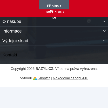
Přihlásit
se
O nákupu
Informace
Výdejní sklad
Kontakt
Copyright 2026
BAZYL.CZ
. Všechna práva vyhrazena.
Vytvořil
Shoptet
|
Nakódoval eshopGuru