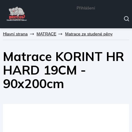
Přihlášení
Přejít
MATRACE
Matrace ze studené pěny
na
obsah
Matrace KORINT HR
HARD 19CM -
90x200cm