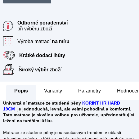
Odborné poradenství
při výběru zboží
Výroba matrací
na míru
Krátké dodací lhůty
Široký výběr
zboží.
Popis
Parametry
Hodnocení
Univerzální matrace ze studené pěny
KORINT HR HARD
19CM
je jednoduchá, levná, ale velmi pohodlná a komfortní.
Tato matrace je skvělou volbou pro uživatele, upřednostňující
ležení na tvrdším lůžku.
Matrace ze studené pěny jsou současným trendem v oblasti
zdravého spánku, a těší se rychle rostoucí popularitě, protože jsou