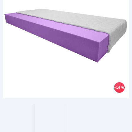
–16 %