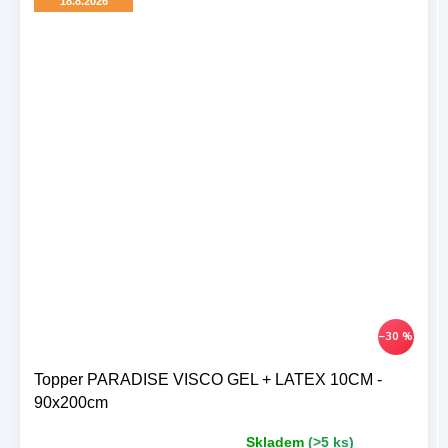
18.8.2026
–30 %
Topper PARADISE VISCO GEL + LATEX 10CM -
90x200cm
Skladem
(>5 ks)
Průměrné