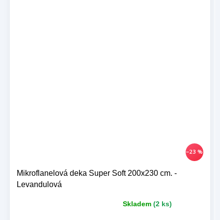
–23 %
Mikroflanelová deka Super Soft 200x230 cm. -
Levandulová
Skladem
(2 ks)
Průměrné
hodnocení