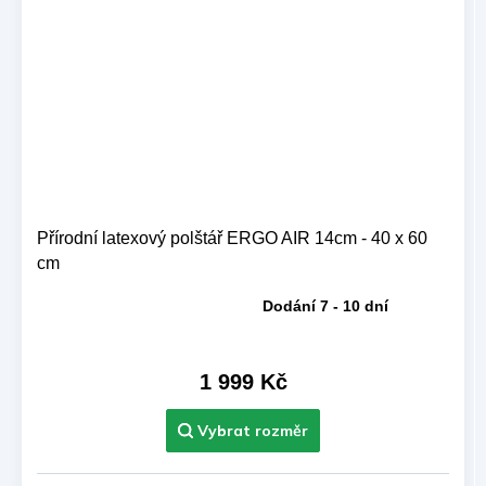
Přírodní latexový polštář ERGO AIR 14cm - 40 x 60
cm
Dodání 7 - 10 dní
Průměrné
hodnocení
produktu
je
1 999 Kč
5,0
z 5
hvězdiček.