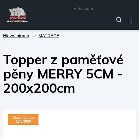
Přihlášení
Přejít
MATRACE
na
obsah
Topper z paměťové
pěny MERRY 5CM -
200x200cm
Akce platí do
Akce platí do
18.8.2026
18.8.2026