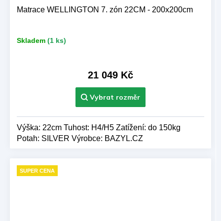
A
Matrace WELLINGTON 7. zón 22CM - 200x200cm
R
Skladem
(1 ks)
M
A
21 049 Kč
Výška: 22cm Tuhost: H4/H5 Zatížení: do 150kg
Potah: SILVER Výrobce: BAZYL.CZ
SUPER CENA