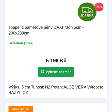
Z
–25 %
ZDARMA
D
A
Topper z paměťové pěny DAXI 7zón 5cm -
200x200cm
R
Skladem
(2 ks)
M
A
5 199 Kč
Výška: 5 cm Tuhost: H2 Potah: ALOE VERA Výrobce:
BAZYL.CZ
Akce platí do
9.9.2026