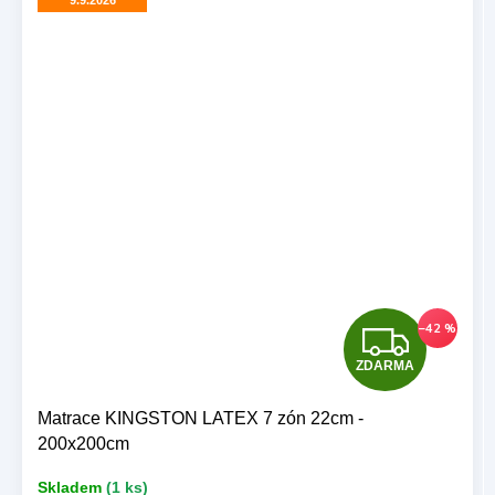
Z
–42 %
ZDARMA
D
A
Matrace KINGSTON LATEX 7 zón 22cm -
200x200cm
R
Skladem
(1 ks)