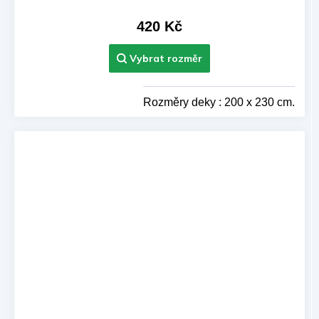
produktu
je
420 Kč
5,0
z 5
hvězdiček.
Rozměry deky : 200 x 230 cm.