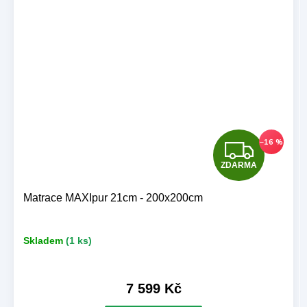
Z
–16 %
ZDARMA
D
A
Matrace MAXIpur 21cm - 200x200cm
R
Skladem
(1 ks)
M
A
7 599 Kč