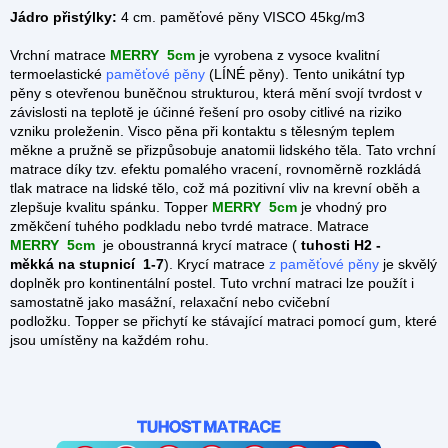
Jádro přistýlky:
4 cm.
paměťové pěny VISCO 45kg/m3
Vrchní matrace
MERRY
5cm
je vyrobena z vysoce kvalitní
termoelastické
paměťové pěny
(LÍNÉ pěny). Tento unikátní typ
pěny s otevřenou buněčnou strukturou, která mění svojí tvrdost v
závislosti na teplotě je účinné řešení pro osoby citlivé na riziko
vzniku proleženin. Visco pěna při kontaktu s tělesným teplem
měkne a pružně se přizpůsobuje anatomii lidského těla. Tato vrchní
matrace díky tzv. efektu pomalého vracení, rovnoměrně rozkládá
tlak matrace na lidské tělo, což má pozitivní vliv na krevní oběh a
zlepšuje kvalitu spánku. Topper
MERRY
5cm
je vhodný pro
změkčení tuhého podkladu nebo tvrdé matrace. Matrace
MERRY
5cm
je oboustranná krycí matrace (
tuhosti H2 -
měkká na stupnicí 1-7
). Krycí matrace
z
paměťové pěny
je skvělý
doplněk pro kontinentální postel. Tuto vrchní matraci lze použít i
samostatně jako masážní, relaxační nebo cvičební
podložku. Topper se přichytí ke stávající matraci pomocí gum, které
jsou umístěny na každém rohu.