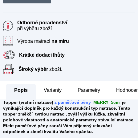
Odborné poradenství
při výběru zboží
Výroba matrací
na míru
Krátké dodací lhůty
Široký výběr
zboží.
Popis
Parametry
Hodnocen
Topper (
vrchní matrace)
z paměťové pěny
MERRY 5cm
je
vynikající doplněk pro každý konstrukční typ matrace. Tento
topper
změkčí tvrdou matraci, zvýší výšku lůžka, zkvalitní
polohové vlastnosti a anatomické parametry stávající matrace.
Efekt paměťové pěny zaručí Vám příjemný relaxační
odpočinek a zlepší kvalitu Vašeho spánku.