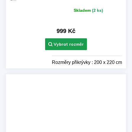
Skladem
(2 ks)
Průměrné
hodnocení
produktu
je
999 Kč
5,0
z 5
hvězdiček.
Rozměry přikrývky : 200 x 220 cm