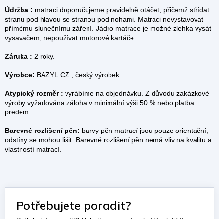
Údržba :
matraci doporučujeme pravidelně otáčet, přičemž střídat
stranu pod hlavou se stranou pod nohami. Matraci nevystavovat
přímému slunečnímu záření. Jádro matrace je možné zlehka vysát
vysavačem, nepoužívat motorové kartáče.
Záruka :
2 roky.
Výrobce:
BAZYL.CZ , český výrobek.
Atypický rozměr :
vyrábíme na objednávku. Z důvodu zakázkové
výroby vyžadována záloha v minimální výši 50 % nebo platba
předem.
Barevné rozlišení pěn:
barvy pěn matrací jsou pouze orientační,
odstíny se mohou lišit. Barevné rozlišení pěn nemá vliv na kvalitu a
vlastností matrací.
Potřebujete poradit?