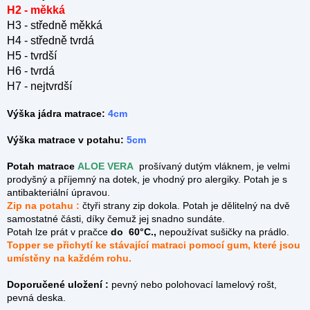
H2 - měkká
H3 - středně měkká
H4 - středně tvrdá
H5 - tvrdší
H6 - tvrdá
H7 - nejtvrdší
Výška jádra matrace:
4cm
Výška matrace v potahu:
5cm
Potah matrace
ALOE VERA
prošívaný dutým vláknem, je velmi
prodyšný a příjemný na dotek, je vhodný pro alergiky. Potah je s
antibakteriální úpravou.
Zip na potahu :
čtyři strany zip dokola.
Potah je dělitelný na dvě
samostatné části, díky čemuž jej snadno sundáte.
Potah lze prát v pračce
do 60°C.,
nepoužívat sušičky na prádlo.
Topper se přichytí ke stávající matraci pomocí gum, které jsou
umístěny na každém rohu.
Doporučené uložení :
pevný nebo polohovací lamelový rošt,
pevná deska.