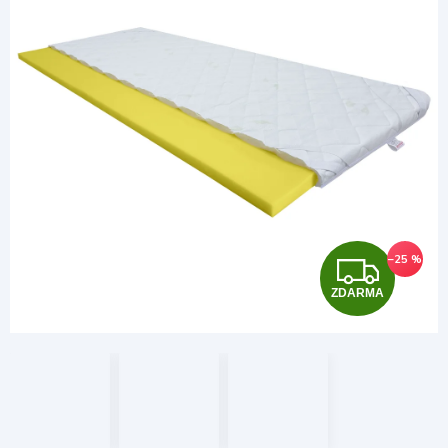
Z
–25 %
ZDARMA
D
A
R
M