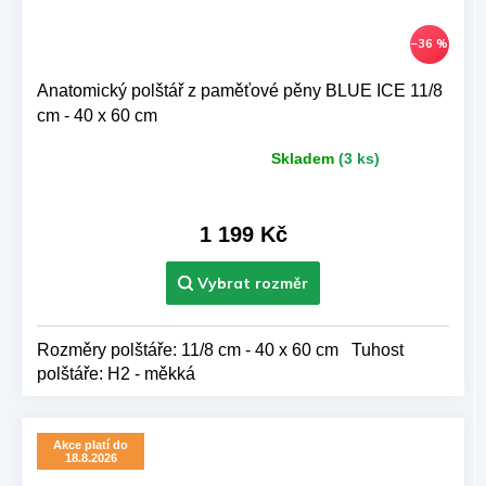
–36 %
Anatomický polštář z paměťové pěny BLUE ICE 11/8
cm - 40 x 60 cm
Skladem
(3 ks)
Průměrné
hodnocení
produktu
je
1 199 Kč
5,0
z 5
hvězdiček.
Rozměry polštáře: 11/8 cm - 40 x 60 cm Tuhost
polštáře: H2 - měkká
Akce platí do
18.8.2026