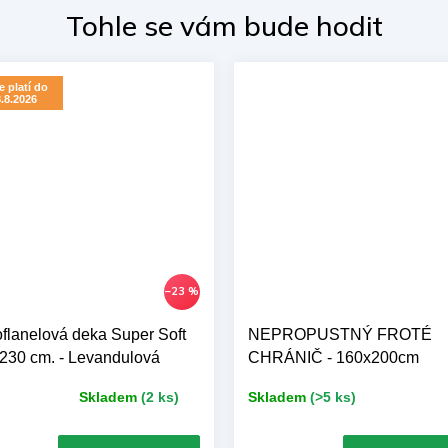
 platí do
.8.2026
–23 %
oflanelová deka Super Soft
NEPROPUSTNÝ FROTÉ
230 cm. - Levandulová
CHRÁNIČ - 160x200cm
Skladem
(2 ks)
Skladem
(>5 ks)
ůměrné
nocení
duktu