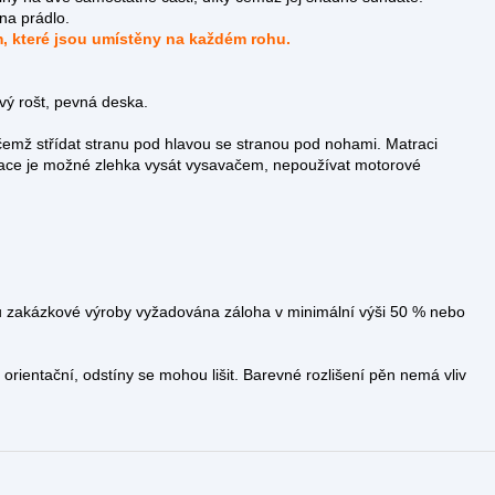
na prádlo.
m, které jsou umístěny na každém rohu.
ý rošt, pevná deska.
čemž střídat stranu pod hlavou se stranou pod nohami. Matraci
ace je možné zlehka vysát vysavačem, nepoužívat motorové
 zakázkové výroby vyžadována záloha v minimální výši 50 % nebo
rientační, odstíny se mohou lišit. Barevné rozlišení pěn nemá vliv