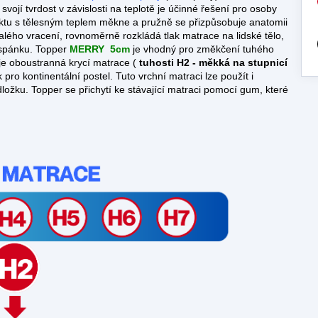
vojí tvrdost v závislosti na teplotě je účinné řešení pro osoby
ntaktu s tělesným teplem měkne a pružně se přizpůsobuje anatomii
malého vracení, rovnoměrně rozkládá tlak matrace na lidské tělo,
u spánku. Topper
MERRY
5cm
je vhodný pro změkčení tuhého
e oboustranná krycí matrace (
tuhosti H2 - měkká na stupnicí
 pro kontinentální postel. Tuto vrchní matraci lze použít i
ožku. Topper se přichytí ke stávající matraci pomocí gum, které