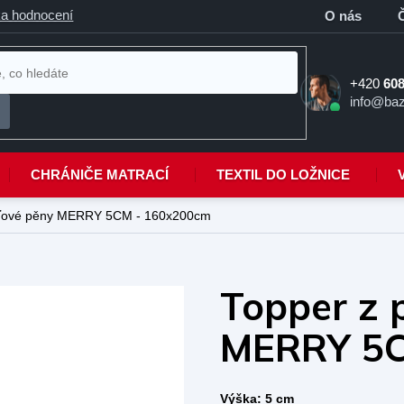
a hodnocení
O nás
+420
608
info@baz
CHRÁNIČE MATRACÍ
TEXTIL DO LOŽNICE
ťové pěny MERRY 5CM - 160x200cm
Topper z 
MERRY 5C
Výška: 5 cm