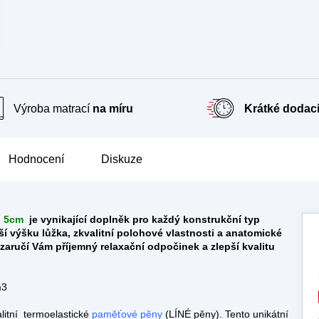
Výroba matrací
na míru
Krátké dodací
Hodnocení
Diskuze
 5cm
je vynikající doplněk pro každý konstrukční typ
ší výšku lůžka, zkvalitní polohové vlastnosti a anatomické
zaručí Vám příjemný relaxační odpočinek a zlepší kvalitu
m3
litní termoelastické
paměťové pěny
(LÍNÉ pěny). Tento unikátní