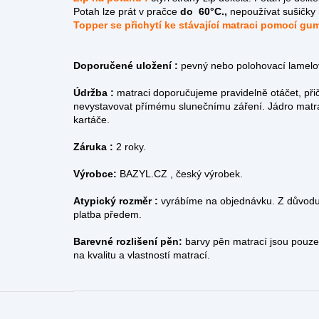
Potah lze prát v pračce
do 60°C.,
nepoužívat sušičky 
Topper se přichytí ke stávající matraci pomocí gu
Doporučené uložení :
pevný nebo polohovací lamelov
Údržba :
matraci doporučujeme pravidelně otáčet, při
nevystavovat přímému slunečnímu záření. Jádro matr
kartáče.
Záruka :
2 roky.
Výrobce:
BAZYL.CZ , český výrobek.
Atypický rozměr :
vyrábíme na objednávku. Z důvodu
platba předem.
Barevné rozlišení pěn:
barvy pěn matrací jsou pouze o
na kvalitu a vlastností matrací.