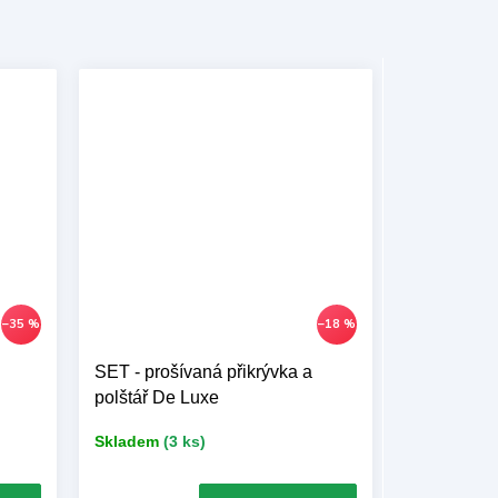
–35 %
–18 %
SET - prošívaná přikrývka a
polštář De Luxe
Skladem
(3 ks)