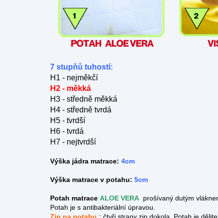
7 stupňů tuhostí:
H1 - nejměkčí
H2 - měkká
H3 - středně měkká
H4 - středně tvrdá
H5 - tvrdší
H6 - tvrdá
H7 - nejtvrdší
Výška jádra matrace:
4cm
Výška matrace v potahu:
5cm
Potah matrace
ALOE VERA
prošívaný dutým vláknem,
Potah je s antibakteriální úpravou.
Zip na potahu :
čtyři strany zip dokola.
Potah je dělit