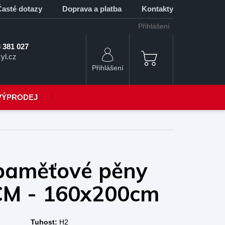
Časté dotazy
Doprava a platba
Kontakty
Přihlášení
 381 027
yl.cz
NÁKUPNÍ
KOŠÍK
VÝPRODEJ
paměťové pěny
M - 160x200cm
Tuhost:
H2