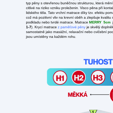
typ pěny s otevřenou buněčnou strukturou, která mění s
citlivé na riziko vzniku proleženin. Visco pěna při ko
lidského těla. Tato vrchní matrace díky tzv. efektu po
což má pozitivní vliv na krevní oběh a zlepšuje kvalit
podkladu nebo tvrdé matrace. Matrace
MERRY
5cm
j
1-7
). Krycí matrace
z
paměťové pěny
je skvělý doplněk
samostatně jako masážní, relaxační nebo cvičební podl
jsou umístěny na každém rohu.