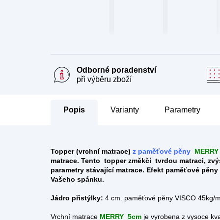
Odborné poradenství
při výběru zboží
Popis
Parametry
Topper (
vrchní matrace)
z paměťové pěny
MERRY
matrace. Tento topper
změkčí tvrdou matraci, zvý
parametry stávající matrace. Efekt paměťové pěny 
Vašeho spánku.
Jádro přistýlky:
4 cm.
paměťové pěny VISCO 45kg/
Vrchní matrace
MERRY
5cm
je vyrobena z vysoce kva