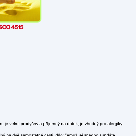
 je velmi prodyšný a příjemný na dotek, je vhodný pro alergiky.
elný na dvě samostatné části, díky čemuž jej snadno sundáte.