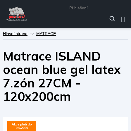
Přihlášení
Přejít
MATRACE
na
obsah
Matrace ISLAND
ocean blue gel latex
7.zón 27CM -
120x200cm
Akce platí do
Akce platí do
9.9.2026
9.9.2026