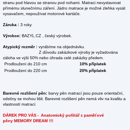
stranu pod hlavou se stranou pod nohami. Matraci nevystavovat
přímému slunečnímu záření. Jádro matrace je možné zlehka vysát
vysavačem, nepoužívat motorové kartáče.
Záruka :
3 roky.
Výrobce:
BAZYL.CZ , český výrobek.
Atypický rozměr :
vyrábíme na objednávku.
Z důvodu zakázkové výroby je vyžadována
záloha ve výši 50% nebo úhrada celé zakázky předem.
Prodloužení do 210 cm
10% příplatek
Prodloužení do 220 cm
20% příplatek
Barevné rozlišení pěn:
barvy pěn matrací jsou pouze orientační,
odstíny se mohou lišit. Barevné rozlišení pěn nemá vliv na kvalitu a
vlastností matrací.
DÁREK PRO VÁS - Anatomický polštář z
paměťové
pěny
MEMORY DREAM !!!