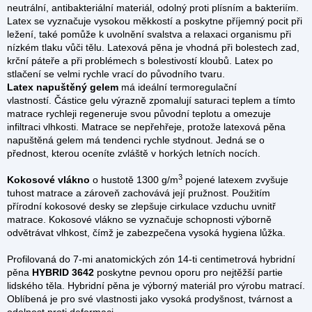
neutrální, antibakteriální materiál, odolný proti plísním a bakteriím.
Latex se vyznačuje vysokou měkkostí a poskytne příjemný pocit při
ležení, také pomůže k uvolnění svalstva a relaxaci organismu při
nízkém tlaku vůči tělu. Latexová pěna je vhodná při bolestech zad,
krční páteře a při problémech s bolestivostí kloubů. Latex po
stlačení se velmi rychle vrací do původního tvaru.
Latex napuštěný gelem
má ideální termoregulační
vlastností. Částice gelu výrazně zpomalují saturaci teplem a tímto
matrace rychleji regeneruje svou původní teplotu a omezuje
infiltraci vlhkosti.
Matrace se nepřehřeje, protože latexová pěna
napuštěná gelem má tendenci rychle stydnout. Jedná se o
přednost, kterou oceníte zvláště v horkých letních nocích.
3
Kokosové vlákno
o hustotě 1300 g/m
pojené latexem zvyšuje
tuhost matrace a zároveň zachovává její pružnost. Použitím
přírodní kokosové desky se zlepšuje cirkulace vzduchu uvnitř
matrace. Kokosové vlákno se vyznačuje schopnosti výborně
odvětrávat vlhkost, čímž je zabezpečena vysoká hygiena lůžka.
Profilovaná do 7-mi anatomických zón 14-ti centimetrová hybridní
pěna
HYBRID 3642
poskytne pevnou oporu pro nejtěžší partie
lidského těla. Hybridní pěna je výborný materiál pro výrobu matrací.
Oblíbená je pro své vlastnosti jako vysoká prodyšnost, tvárnost a