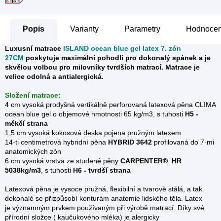
Popis
Parametry
Hodnocen
Luxusní matrace
ISLAND ocean blue gel latex 7. zón
27CM
poskytuje maximální pohodlí pro dokonalý spánek a
je
skvělou volbou pro milovníky tvrdších matrací. Matrace je
velice odolná a antialergická.
Složení matrace:
4 cm vysoká prodyšná vertikálně perforovaná latexová pěna CLIMA
ocean blue gel o objemové hmotnosti 65 kg/m3, s tuhosti
H5 -
měkčí strana
1,5 cm vysoká kokosová deska pojena pružným latexem
14-ti centimetrová hybridní pěna
HYBRID 3642
profilovaná do 7-mi
anatomických zón
6 cm vysoká vrstva ze studené pěny
CARPENTER®
HR
5038kg/m3
, s tuhosti
H6 - tvrdší strana
Latexová pěna je vysoce pružná, flexibilní a tvarově stálá, a tak
dokonalé se přizpůsobí konturám anatomie lidského těla. Latex
je významným prvkem používaným při výrobě matrací. Díky své
přírodní složce ( kaučukového mléka) je alergicky