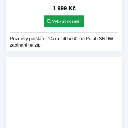
produktu
je
1 999 Kč
5,0
z 5
hvězdiček.
Rozměry polštáře: 14cm - 40 x 60 cm Potah SNOW :
zapínání na zip