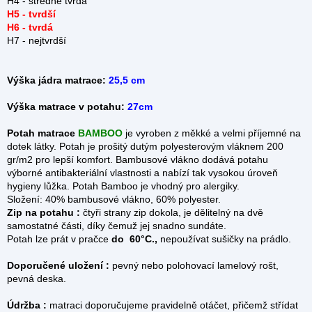
H4 - středně tvrdá
H5 - tvrdší
H6 - tvrdá
H7 - nejtvrdší
Výška jádra matrace:
25,5 cm
Výška matrace v potahu:
27cm
Potah matrace
BAMBOO
je vyroben z měkké a velmi příjemné na
dotek látky. Potah je prošitý dutým polyesterovým vláknem 200
gr/m2 pro lepší komfort. Bambusové vlákno dodává potahu
výborné antibakteriální vlastnosti a nabízí tak vysokou úroveň
hygieny lůžka. Potah Bamboo je vhodný pro alergiky.
Složení: 40% bambusové vlákno, 60% polyester.
Zip na potahu :
čtyři strany zip dokola, je dělitelný na dvě
samostatné části, díky čemuž jej snadno sundáte.
Potah lze prát v pračce
do 60°C.,
nepoužívat sušičky na prádlo.
Doporučené uložení :
pevný nebo polohovací lamelový rošt,
pevná deska.
Údržba :
matraci doporučujeme pravidelně otáčet, přičemž střídat