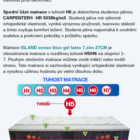
odolnost proti deformaci.
Spodní část matrace
v
tuhosti
H6
je dokončena studenou pěnou
CARPENTER®
HR 5038kg/m3
.
Studená pěna má výborné
ortopedické vlastnosti, vyniká výraznou pružností, tvarovou stálostí
a tímto zvyšuje komfort ležení. Studená pěna napomáhá k uvolnění
svalstva a prokrvení pokožky v průběhu spánku.
Matrace
ISLAND ocean blue gel latex 7.zón 27CM
je
oboustranná matrace s rozdílnou tuhosti
H5/H6
na stupnicí 1-
7. Pouhým otočením matrace můžete zvolit měkčí nebo tvrdší
stranu. Tato matrace si zachovává vynikající ortopedické vlastnosti
a vysokou užitnou hodnotu po velmi dlouhou dobu.