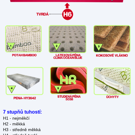
7 stupňů tuhostí:
H1 - nejměkčí
H2 - měkká
H3 - středně měkká