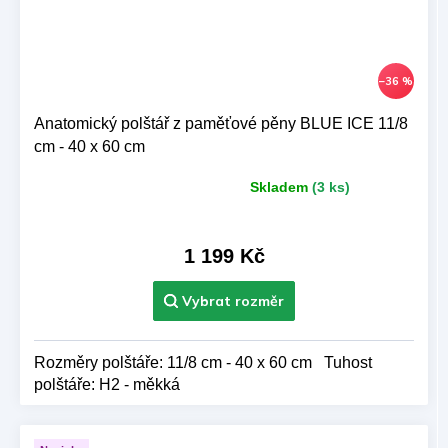
–36 %
Anatomický polštář z paměťové pěny BLUE ICE 11/8
cm - 40 x 60 cm
Skladem
(3 ks)
Průměrné
hodnocení
produktu
je
1 199 Kč
5,0
z 5
hvězdiček.
Rozměry polštáře: 11/8 cm - 40 x 60 cm Tuhost
polštáře: H2 - měkká