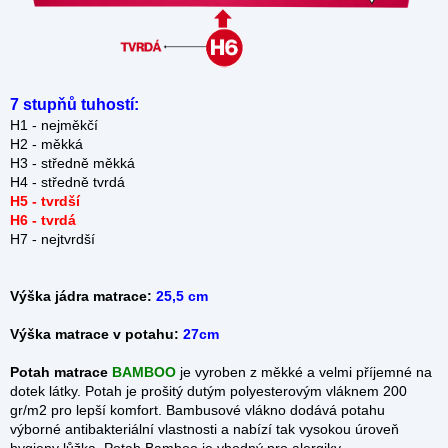
7 stupňů tuhostí:
H1 - nejměkčí
H2 - měkká
H3 - středně měkká
H4 - středně tvrdá
H5 - tvrdší
H6 - tvrdá
H7 - nejtvrdší
Výška jádra matrace:
25,5 cm
Výška matrace v potahu:
27cm
Potah matrace
BAMBOO
je vyroben z měkké a velmi příjemné na
dotek látky. Potah je prošitý dutým polyesterovým vláknem 200
gr/m2 pro lepší komfort. Bambusové vlákno dodává potahu
výborné antibakteriální vlastnosti a nabízí tak vysokou úroveň