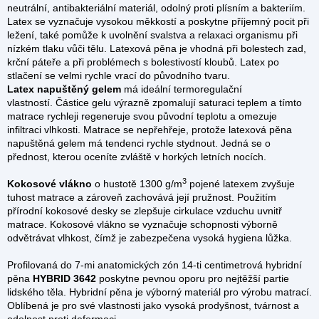
neutrální, antibakteriální materiál, odolný proti plísním a bakteriím.
Latex se vyznačuje vysokou měkkostí a poskytne příjemný pocit při
ležení, také pomůže k uvolnění svalstva a relaxaci organismu při
nízkém tlaku vůči tělu. Latexová pěna je vhodná při bolestech zad,
krční páteře a při problémech s bolestivostí kloubů. Latex po
stlačení se velmi rychle vrací do původního tvaru.
Latex napuštěný gelem
má ideální termoregulační
vlastností. Částice gelu výrazně zpomalují saturaci teplem a tímto
matrace rychleji regeneruje svou původní teplotu a omezuje
infiltraci vlhkosti.
Matrace se nepřehřeje, protože latexová pěna
napuštěná gelem má tendenci rychle stydnout. Jedná se o
přednost, kterou oceníte zvláště v horkých letních nocích.
3
Kokosové vlákno
o hustotě 1300 g/m
pojené latexem zvyšuje
tuhost matrace a zároveň zachovává její pružnost. Použitím
přírodní kokosové desky se zlepšuje cirkulace vzduchu uvnitř
matrace. Kokosové vlákno se vyznačuje schopnosti výborně
odvětrávat vlhkost, čímž je zabezpečena vysoká hygiena lůžka.
Profilovaná do 7-mi anatomických zón 14-ti centimetrová hybridní
pěna
HYBRID 3642
poskytne pevnou oporu pro nejtěžší partie
lidského těla. Hybridní pěna je výborný materiál pro výrobu matrací.
Oblíbená je pro své vlastnosti jako vysoká prodyšnost, tvárnost a