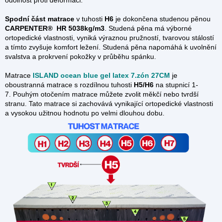
odolnost proti deformaci.
Spodní část matrace
v
tuhosti
H6
je dokončena studenou pěnou
CARPENTER®
HR 5038kg/m3
.
Studená pěna má výborné
ortopedické vlastnosti, vyniká výraznou pružností, tvarovou stálostí
a tímto zvyšuje komfort ležení. Studená pěna napomáhá k uvolnění
svalstva a prokrvení pokožky v průběhu spánku.
Matrace
ISLAND ocean blue gel latex 7.zón 27CM
je
oboustranná matrace s rozdílnou tuhosti
H5/H6
na stupnicí 1-
7. Pouhým otočením matrace můžete zvolit měkčí nebo tvrdší
stranu. Tato matrace si zachovává vynikající ortopedické vlastnosti
a vysokou užitnou hodnotu po velmi dlouhou dobu.