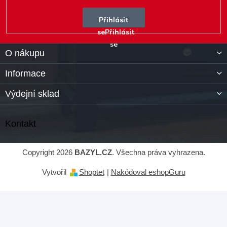
Přihlásit
se
O nákupu
Informace
Výdejní sklad
Kontakt
Copyright 2026
BAZYL.CZ
. Všechna práva vyhrazena.
Vytvořil
Shoptet
|
Nakódoval eshopGuru