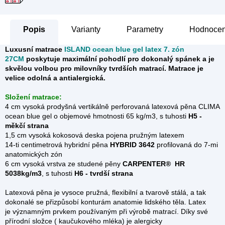
Popis
Parametry
Hodnocen
Luxusní matrace
ISLAND ocean blue gel latex 7. zón
27CM
poskytuje maximální pohodlí pro dokonalý spánek a
je
skvělou volbou pro milovníky tvrdších matrací. Matrace je
velice odolná a antialergická.
Složení matrace:
4 cm vysoká prodyšná vertikálně perforovaná latexová pěna CLIMA
ocean blue gel o objemové hmotnosti 65 kg/m3, s tuhosti
H5 -
měkčí strana
1,5 cm vysoká kokosová deska pojena pružným latexem
14-ti centimetrová hybridní pěna
HYBRID 3642
profilovaná do 7-mi
anatomických zón
6 cm vysoká vrstva ze studené pěny
CARPENTER®
HR
5038kg/m3
, s tuhosti
H6 - tvrdší strana
Latexová pěna je vysoce pružná, flexibilní a tvarově stálá, a tak
dokonalé se přizpůsobí konturám anatomie lidského těla. Latex
je významným prvkem používaným při výrobě matrací. Díky své
přírodní složce ( kaučukového mléka) je alergicky