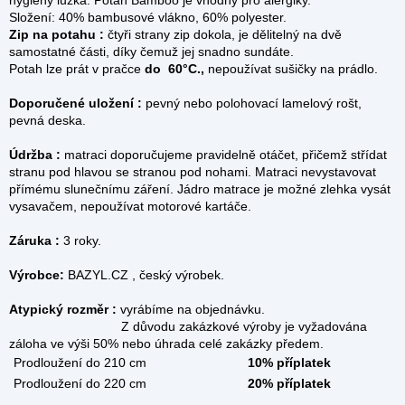
hygieny lůžka. Potah Bamboo je vhodný pro alergiky.
Složení: 40% bambusové vlákno, 60% polyester.
Zip na potahu :
čtyři strany zip dokola, je dělitelný na dvě
samostatné části, díky čemuž jej snadno sundáte.
Potah lze prát v pračce
do 60°C.,
nepoužívat sušičky na prádlo.
Doporučené uložení :
pevný nebo polohovací lamelový rošt,
pevná deska.
Údržba :
matraci doporučujeme pravidelně otáčet, přičemž střídat
stranu pod hlavou se stranou pod nohami. Matraci nevystavovat
přímému slunečnímu záření. Jádro matrace je možné zlehka vysát
vysavačem, nepoužívat motorové kartáče.
Záruka :
3 roky.
Výrobce:
BAZYL.CZ , český výrobek.
Atypický rozměr :
vyrábíme na objednávku.
Z důvodu zakázkové výroby je vyžadována
záloha ve výši 50% nebo úhrada celé zakázky předem.
Prodloužení do 210 cm
10% příplatek
Prodloužení do 220 cm
20% příplatek