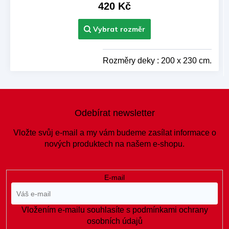
420 Kč
Rozměry deky : 200 x 230 cm.
Z
á
Odebírat newsletter
p
a
Vložte svůj e-mail a my vám budeme zasílat informace o
t
nových produktech na našem e-shopu.
í
E-mail
Vložením e-mailu souhlasíte s
podmínkami ochrany
osobních údajů