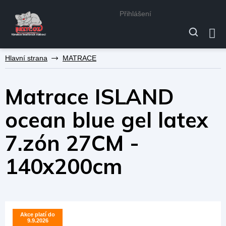
Přihlášení
Přejít
MATRACE
na
obsah
Matrace ISLAND
ocean blue gel latex
7.zón 27CM -
140x200cm
Akce platí do
Akce platí do
9.9.2026
9.9.2026