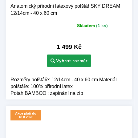
Anatomický přírodní latexový polštář SKY DREAM
12/14cm - 40 x 60 cm
Skladem
(1 ks)
Průměrné
hodnocení
produktu
je
1 499 Kč
5,0
z 5
hvězdiček.
Rozměry polštáře: 12/14cm - 40 x 60 cm Materiál
polštáře: 100% přírodní latex
Potah BAMBOO : zapínání na zip
Akce platí do
18.8.2026