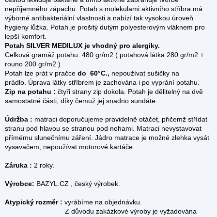
nepříjemného zápachu. Potah s molekulami aktivního stříbra má
výborné antibakteriální vlastnosti a nabízí tak vysokou úroveň
hygieny lůžka. Potah je prošitý dutým polyesterovým vláknem pro
lepší komfort.
Potah SILVER MEDILUX je vhodný pro alergiky.
Celková gramáž potahu: 480 gr/m2 ( potahová látka 280 gr/m2 +
rouno 200 gr/m2 )
Potah lze prát v pračce
do 60°C.,
nepoužívat sušičky na
prádlo. Úprava látky stříbrem je zachována i po vyprání potahu.
Zip na potahu :
čtyři strany zip dokola.
Potah je dělitelný na dvě
samostatné části, díky čemuž jej snadno sundáte.
Údržba :
matraci doporučujeme pravidelně otáčet, přičemž střídat
stranu pod hlavou se stranou pod nohami. Matraci nevystavovat
přímému slunečnímu záření. Jádro matrace je možné zlehka vysát
vysavačem, nepoužívat motorové kartáče.
Záruka :
2 roky.
Výrobce:
BAZYL.CZ , český výrobek.
Atypický rozměr :
vyrábíme na objednávku.
Z důvodu zakázkové výroby je vyžadována