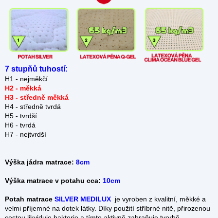
7 stupňů tuhostí:
H1 - nejměkčí
H2 - měkká
H3 - středně měkká
H4 - středně tvrdá
H5 - tvrdší
H6 - tvrdá
H7 - nejtvrdší
Výška jádra matrace:
8cm
Výška matrace v potahu cca:
10cm
Potah matrace
SILVER MEDILUX
je vyroben z kvalitní, měkké a
velmi příjemné na dotek látky. Díky použití stříbrné nitě, přirozenou
cestou likviduje bakterie a tímto aktivně zabraňuje tvorbě