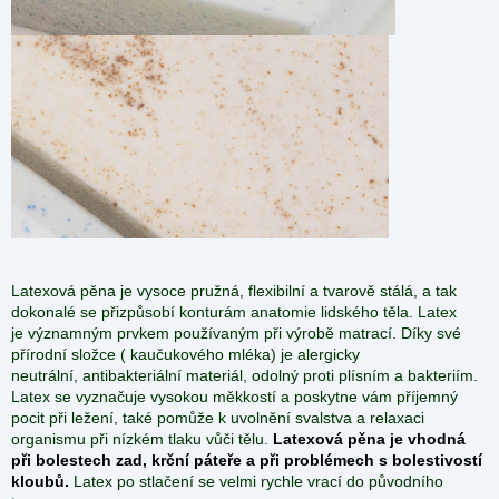
Latexová pěna je vysoce pružná, flexibilní a tvarově stálá, a tak
dokonalé se přizpůsobí konturám anatomie lidského těla. Latex
je významným prvkem používaným při výrobě matrací. Díky své
přírodní složce ( kaučukového mléka) je alergicky
neutrální, antibakteriální materiál, odolný proti plísním a bakteriím.
Latex se vyznačuje vysokou měkkostí a poskytne vám příjemný
pocit při ležení, také pomůže k uvolnění svalstva a relaxaci
organismu při nízkém tlaku vůči tělu.
Latexová pěna je vhodná
při bolestech zad, krční páteře a při problémech s bolestivostí
kloubů.
Latex po stlačení se velmi rychle vrací do původního