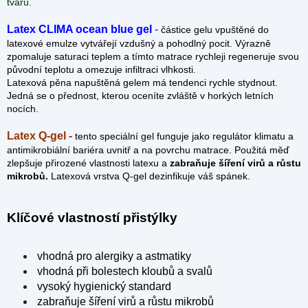
tvaru.
Latex CLIMA ocean blue gel
-
částice gelu vpuštěné do
latexové emulze vytvářejí vzdušný a pohodlný pocit. Výrazně
zpomaluje saturaci teplem a tímto matrace rychleji regeneruje svou
původní teplotu a omezuje infiltraci vlhkosti.
Latexová pěna napuštěná gelem má tendenci rychle stydnout.
Jedná se o přednost, kterou oceníte zvláště v horkých letních
nocích.
Latex Q-gel -
tento speciální gel funguje jako regulátor klimatu a
antimikrobiální bariéra uvnitř a na povrchu matrace. Použitá měď
zlepšuje přirozené vlastnosti latexu a
zabraňuje šíření virů a růstu
mikrobů.
Latexová vrstva Q-gel dezinfikuje váš spánek.
Klíčové vlastností přistýlky
vhodná pro alergiky a astmatiky
vhodná při bolestech kloubů a svalů
vysoký hygienický standard
zabraňuje šíření virů a růstu mikrobů