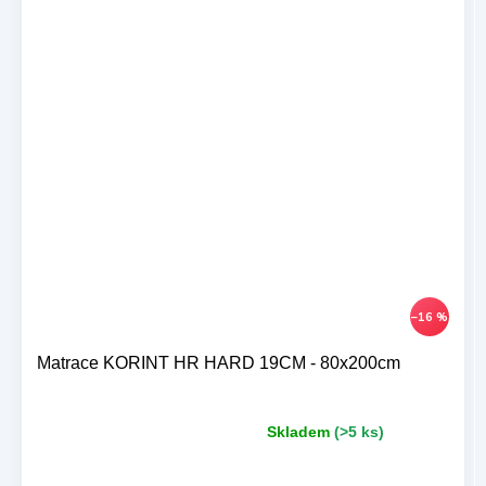
–16 %
Matrace KORINT HR HARD 19CM - 80x200cm
Skladem
(>5 ks)
Průměrné
hodnocení
produktu