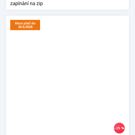
zapínání na zip
Akce platí do
30.9.2026
–25 %