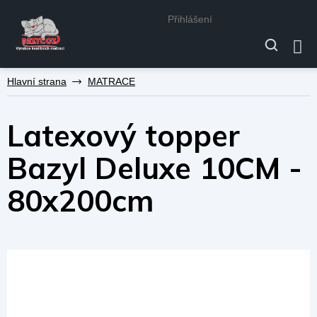
Přihlášení
Přejít
MATRACE
na
obsah
Latexový topper
Bazyl Deluxe 10CM -
80x200cm