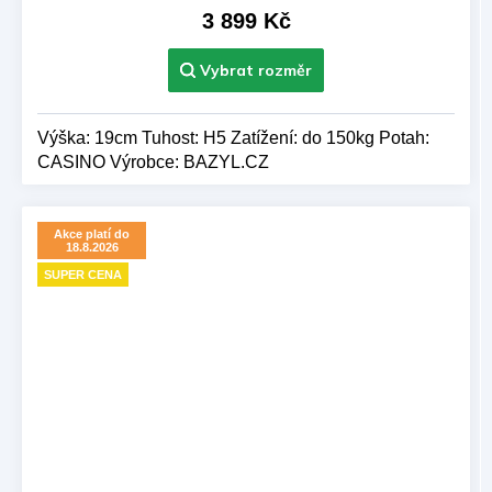
je
3 899 Kč
5,0
z 5
hvězdiček.
Výška: 19cm Tuhost: H5 Zatížení: do 150kg Potah:
CASINO Výrobce: BAZYL.CZ
Akce platí do
18.8.2026
SUPER CENA