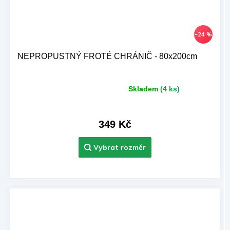
–24 %
NEPROPUSTNÝ FROTÉ CHRÁNIČ - 80x200cm
Skladem
(4 ks)
Průměrné
hodnocení
produktu
je
349 Kč
5,0
z 5
hvězdiček.