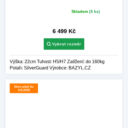
Skladem
(5 ks)
Průměrné
hodnocení
produktu
je
6 499 Kč
5,0
z 5
hvězdiček.
Výška: 22cm Tuhost: H5/H7 Zatížení: do 160kg
Potah: SilverGuard Výrobce: BAZYL.CZ
Akce platí do
9.9.2026