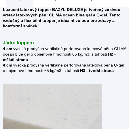
Luxusní latexový topper BAZYL DELUXE
je tvořený ze dvou
vrstev latexových pěn: CLIMA ocean blue gel a Q-gel. Tento
vzdušný a flexibilní topper je ideální volbou pro zdravý a
komfortní spánek!
Jádro topperu:
4 cm
vysoká prodyšná vertikálně perforovaná latexová pěna CLIMA
ocean blue gel o objemové hmotnosti 65 kg/m3, s tuhosti
H2 -
měkčí strana
4 cm
vysoká prodyšná vertikálně perforovaná latexová pěna Q-gel
o objemové hmotnosti 65 kg/m3, s tuhosti
H3 - tvrdší strana