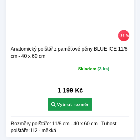
–36 %
Anatomický polštář z paměťové pěny BLUE ICE 11/8
cm - 40 x 60 cm
Skladem
(3 ks)
Průměrné
hodnocení
produktu
je
1 199 Kč
5,0
z 5
hvězdiček.
Rozměry polštáře: 11/8 cm - 40 x 60 cm Tuhost
polštáře: H2 - měkká