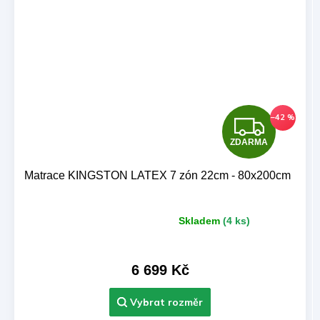
Z
–42 %
ZDARMA
D
A
Matrace KINGSTON LATEX 7 zón 22cm - 80x200cm
R
Skladem
(4 ks)
Průměrné
M
hodnocení
produktu
A
je
6 699 Kč
5,0
z 5
hvězdiček.