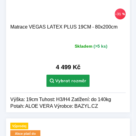
–31 %
Matrace VEGAS LATEX PLUS 19CM - 80x200cm
Skladem
(>5 ks)
Průměrné
hodnocení
produktu
je
4 499 Kč
5,0
z 5
hvězdiček.
Výška: 19cm Tuhost: H3/H4 Zatížení: do 140kg
Potah: ALOE VERA Výrobce: BAZYL.CZ
Výprodej
Akce platí do