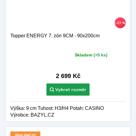
–23 %
Topper ENERGY 7. zón 9CM - 90x200cm
Skladem
(>5 ks)
Průměrné
hodnocení
produktu
je
2 699 Kč
5,0
z 5
hvězdiček.
Výška: 9 cm Tuhost: H3/H4 Potah: CASINO
Výrobce: BAZYL.CZ
Akce platí do