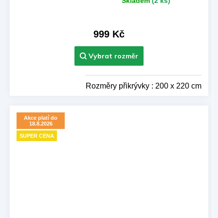
Skladem
(2 ks)
Průměrné
hodnocení
produktu
je
999 Kč
5,0
z 5
hvězdiček.
Rozměry přikrývky : 200 x 220 cm
Akce platí do
18.8.2026
SUPER CENA