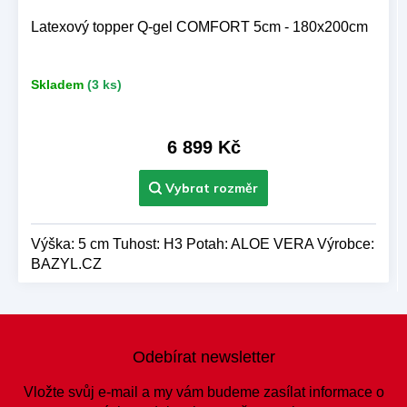
Latexový topper Q-gel COMFORT 5cm - 180x200cm
Skladem
(3 ks)
6 899 Kč
Výška: 5 cm Tuhost: H3 Potah: ALOE VERA Výrobce:
BAZYL.CZ
Z
á
Odebírat newsletter
p
a
Vložte svůj e-mail a my vám budeme zasílat informace o
t