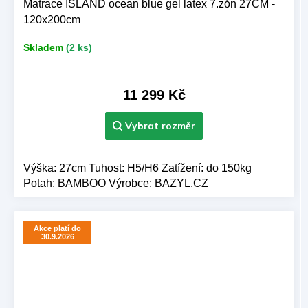
Matrace ISLAND ocean blue gel latex 7.zón 27CM -
120x200cm
Skladem
(2 ks)
11 299 Kč
Výška: 27cm Tuhost: H5/H6 Zatížení: do 150kg
Potah: BAMBOO Výrobce: BAZYL.CZ
Akce platí do
30.9.2026