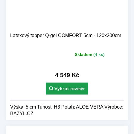
Latexový topper Q-gel COMFORT 5cm - 120x200cm
Skladem
(4 ks)
Průměrné
hodnocení
produktu
je
4 549 Kč
5,0
z 5
hvězdiček.
Výška: 5 cm Tuhost: H3 Potah: ALOE VERA Výrobce:
BAZYL.CZ