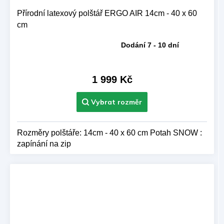
Přírodní latexový polštář ERGO AIR 14cm - 40 x 60
cm
Dodání 7 - 10 dní
Průměrné
hodnocení
produktu
je
1 999 Kč
5,0
z 5
hvězdiček.
Rozměry polštáře: 14cm - 40 x 60 cm Potah SNOW :
zapínání na zip