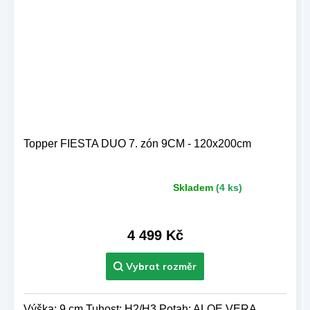
Topper FIESTA DUO 7. zón 9CM - 120x200cm
Skladem
(4 ks)
Průměrné
hodnocení
produktu
je
4 499 Kč
5,0
z 5
hvězdiček.
Výška: 9 cm Tuhost: H2/H3 Potah: ALOE VERA