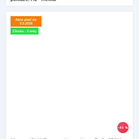
Akce platí do
9.9.2026
Záruka : 3 roky
–45 %