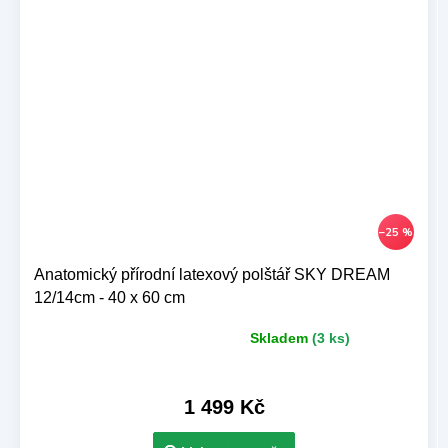
–25 %
Anatomický přírodní latexový polštář SKY DREAM
12/14cm - 40 x 60 cm
Skladem
(3 ks)
Průměrné
hodnocení
produktu
je
1 499 Kč
5,0
z 5