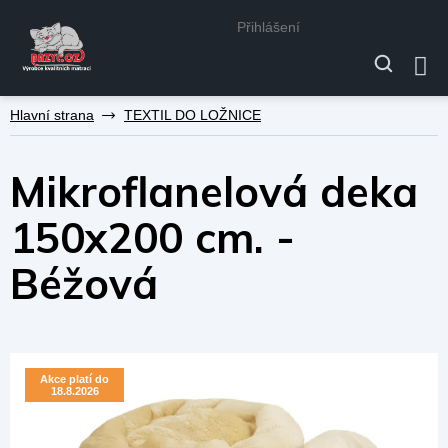
Přihlášení
Přejít
TEXTIL DO LOŽNICE
na
obsah
Mikroflanelová deka
150x200 cm. -
Béžová
Akce platí do
Akce platí do
18.8.2026
18.8.2026