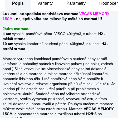
Popis
Parametry
Hodnocen
Luxusní ortopedická sendvičová matrace
VEGAS MEMORY
15CM
- nejlepší volba pro milovníky měkčích matrací !!!
Jádro matrace:
4 cm
vysoká paměťová pěna VISCO 40kg/m3, s tuhosti
H2 -
měkčí strana
10 cm
vysoká komfortní studená pěna 40kg/m3, s tuhosti
H3 -
tvrdší strana
Matrace vyrobena kombinaci paměťové a studené pěny zaručí
komfortní a pohodlný spánek v libovolné poloze ( na boku, zádech
apod.) Silná vrstva kvalitní viscoelastické pěny zajistí dokonalé
vnoření těla do matrace, a tak se matrace přizpůsobí konturám
anatomie lidského těla. Líná paměťová pěna Vám pomůže k
uvolnění svalstva a relaxaci organismu při nízkém tlaku vůči tělu. Je
vhodná při bolestech zad, krční páteře a při problémech s
bolestivostí kloubů. Studená pěna má výborné ortopedické
vlastnosti, vyniká výraznou pružností, tvarovou stálostí, a tímto
zajísti dokonalou oporu svalů a páteře. Pouhým otočením matrace
můžete zvolit měkčí nebo tvrdší stranu. Matrace
VEGAS MEMORY
15CM
je oboustranná matrace s rozdílnou tuhosti
H2/H3
na