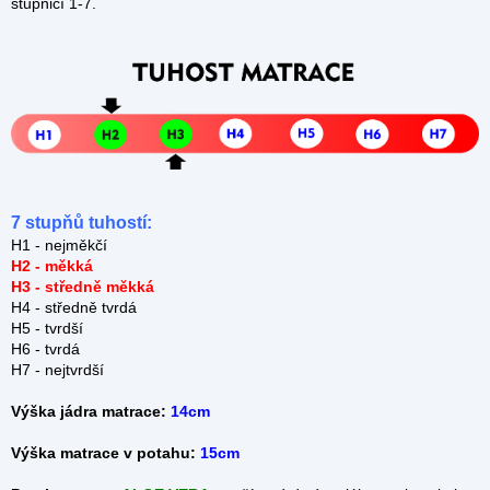
stupnicí 1-7.
7 stupňů tuhostí:
H1 - nejměkčí
H2 - měkká
H3 - středně měkká
H4 - středně tvrdá
H5 - tvrdší
H6 - tvrdá
H7 - nejtvrdší
Výška jádra matrace:
14cm
Výška matrace v potahu:
15cm