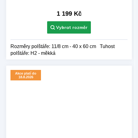
produktu
je
1 199 Kč
5,0
z 5
hvězdiček.
Rozměry polštáře: 11/8 cm - 40 x 60 cm Tuhost
polštáře: H2 - měkká
Akce platí do
18.8.2026