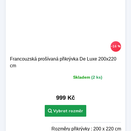
–16 %
Francouzská prošívaná přikrývka De Luxe 200x220
cm
Skladem
(2 ks)
Průměrné
hodnocení
produktu
je
999 Kč
5,0
z 5
hvězdiček.
Rozměry přikrývky : 200 x 220 cm