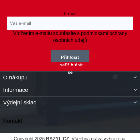
E-mail
Vložením e-mailu souhlasíte s
podmínkami ochrany
osobních údajů
Přihlásit
se
O nákupu
Informace
Výdejní sklad
Kontakt
Copyright 2026
BAZYL.CZ
. Všechna práva vyhrazena.