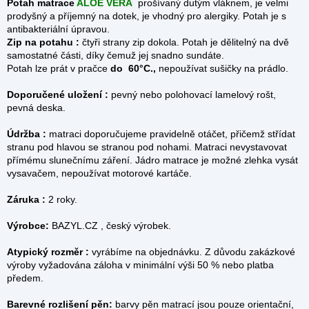
Potah matrace
ALOE VERA
prošívaný dutým vláknem, je velmi
prodyšný a příjemný na dotek, je vhodný pro alergiky. Potah je s
antibakteriální úpravou.
Zip na potahu :
čtyři strany zip dokola.
Potah je dělitelný na dvě
samostatné části, díky čemuž jej snadno sundáte.
Potah lze prát v pračce
do 60°C.,
nepoužívat sušičky na prádlo.
Doporučené uložení :
pevný nebo polohovací lamelový rošt,
pevná deska.
Údržba :
matraci doporučujeme pravidelně otáčet, přičemž střídat
stranu pod hlavou se stranou pod nohami. Matraci nevystavovat
přímému slunečnímu záření. Jádro matrace je možné zlehka vysát
vysavačem, nepoužívat motorové kartáče.
Záruka :
2 roky.
Výrobce:
BAZYL.CZ , český výrobek.
Atypický rozměr :
vyrábíme na objednávku. Z důvodu zakázkové
výroby vyžadována záloha v minimální výši 50 % nebo platba
předem.
Barevné rozlišení pěn:
barvy pěn matrací jsou pouze orientační,