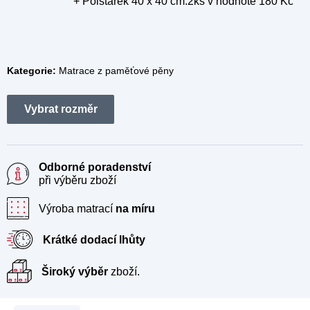
+ Polštářek 40 x 40 cm.2ks
v hodnotě 180 Kč
Kategorie:
Matrace z paměťové pěny
Odborné poradenství
při výběru zboží
Výroba matrací
na míru
Krátké dodací lhůty
Široký výběr
zboží.