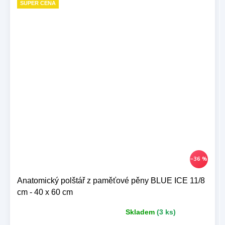
SUPER CENA
–36 %
Anatomický polštář z paměťové pěny BLUE ICE 11/8
cm - 40 x 60 cm
Skladem
(3 ks)
Průměrné
hodnocení