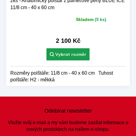
2ks - Anatomický polštář z paměťové pěny BLUE ICE
11/8 cm - 40 x 60 cm
Skladem
(5 ks)
Průměrné
hodnocení
produktu
je
2 100 Kč
5,0
z 5
hvězdiček.
Rozměry polštáře: 11/8 cm - 40 x 60 cm Tuhost
polštáře: H2 - měkká
Z
á
Odebírat newsletter
p
a
Vložte svůj e-mail a my vám budeme zasílat informace o
t
nových produktech na našem e-shopu.
í