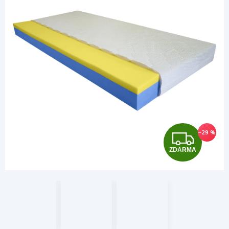
Z
–29 %
ZDARMA
D
A
R
M