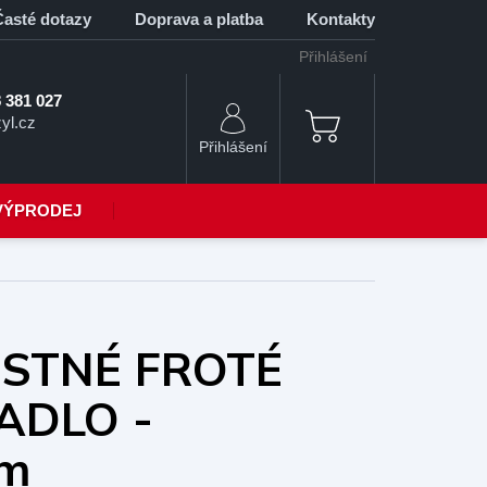
Časté dotazy
Doprava a platba
Kontakty
Přihlášení
 381 027
yl.cz
NÁKUPNÍ
KOŠÍK
VÝPRODEJ
STNÉ FROTÉ
ADLO -
cm