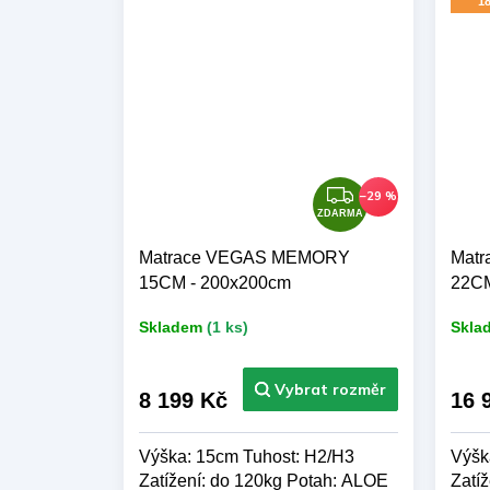
18
Z
–29 %
D
ZDARMA
A
Matrace VEGAS MEMORY
Matr
R
15CM - 200x200cm
22CM
M
A
Skladem
(1 ks)
Skla
8 199 Kč
16 
Výška: 15cm Tuhost: H2/H3
Výšk
Zatížení: do 120kg Potah: ALOE
Zatíž