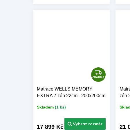
VERA Výrobce: BAZYL.CZ
Pota
BAZ
Z
D
ZDARMA
A
Matrace WELLS MEMORY
Matr
R
EXTRA 7 zón 22cm - 200x200cm
zón 
M
A
Skladem
(1 ks)
Skla
17 899 Kč
21 