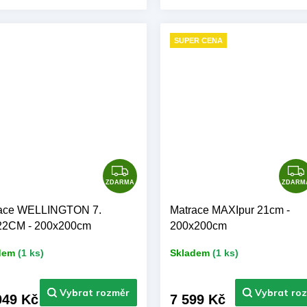
h:SilverGuard Výrobce:
Výrobce: BAZYL.CZ
YL.CZ
SUPER CENA
Z
D
ZDARMA
ZDARM
A
ace WELLINGTON 7.
Matrace MAXIpur 21cm -
R
22CM - 200x200cm
200x200cm
M
A
dem
(1 ks)
Skladem
(1 ks)
049 Kč
7 599 Kč