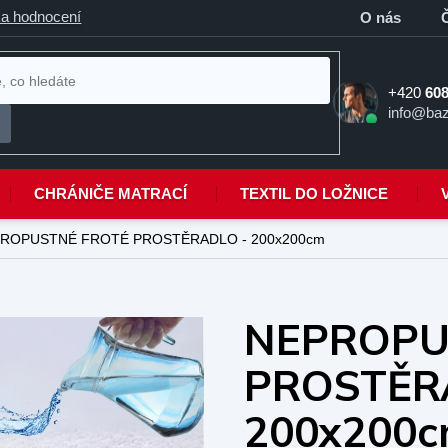
a hodnocení
O nás
+420
608
info@baz
CHRÁNIČE MATRACÍ
TEXTIL DO LOŽNICE
ROPUSTNÉ FROTÉ PROSTĚRADLO - 200x200cm
NEPROPU
PROSTĚR
200x200