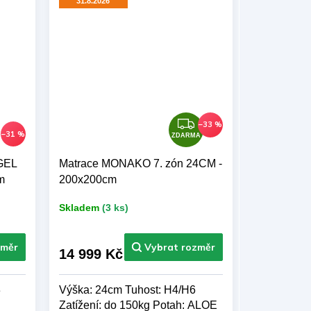
31.8.2026
Z
–33 %
–31 %
D
ZDARMA
A
GEL
Matrace MONAKO 7. zón 24CM -
R
m
200x200cm
M
A
Skladem
(3 ks)
14 999 Kč
3
Výška: 24cm Tuhost: H4/H6
Zatížení: do 150kg Potah: ALOE