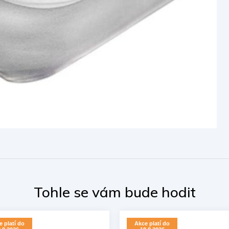
 platí do
Akce platí do