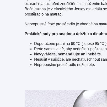
ochrání matraci před znečištěním, množením bakté
Boční strana je z elastického Jersey materiálu 
prostěradlo na matraci.
Nepropustné froté prostěradlo je vhodné na matr
Praktické rady pro snadnou údržbu a dlouhou
Doporučené praní na 60 °C ( snese 95 °C ) 
Perte samostatně, aby nedošlo k poškození
Nevyvářejte, nemandlujte ani nebělte
.
Nesušit v sušičce,
ale nechat uschnout sam
Nepropustné prostěradlo nežehlete.