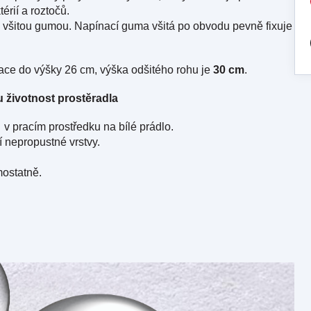
rií a roztočů.
se všitou gumou. Napínací guma všitá po obvodu pevně fixuje
ace do výšky 26 cm, výška odšitého rohu je
30 cm
.
 životnost prostěradla
v pracím prostředku na bílé prádlo.
 nepropustné vrstvy.
ostatně.