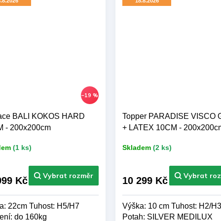
.8.2026
18.8.2026
–19 %
ace BALI KOKOS HARD
Topper PARADISE VISCO 
 - 200x200cm
+ LATEX 10CM - 200x200c
dem
(1 ks)
Skladem
(2 ks)
999 Kč
10 299 Kč
a: 22cm Tuhost: H5/H7
Výška: 10 cm Tuhost: H2/H
ení: do 160kg
Potah: SILVER MEDILUX