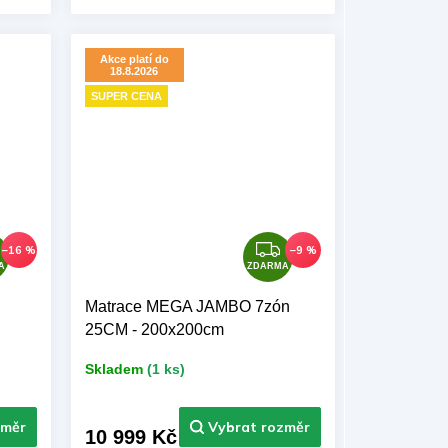
VERA Výrobce: BAZYL.CZ
Akce platí do
18.8.2026
SUPER CENA
Z
Z
–16 %
–9 %
D
D
A
ZDARMA
A
A
Matrace MEGA JAMBO 7zón
R
R
25CM - 200x200cm
M
M
A
A
Skladem
(1 ks)
10 999 Kč