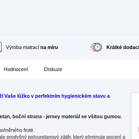
Výroba matrací
na míru
Krátké dodací
Hodnocení
Diskuze
še lůžko v perfektním hygienickém stavu a
tan, boční strana - jersey materiál se všitou gumou.
avlněného froté.
e prodyšný polyuretanový zátěr, který eliminuje pocení a