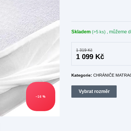
Skladem
(>5 ks)
, můžeme d
1 319 Kč
1 099 Kč
Kategorie:
CHRÁNIČE MATRA
–16 %