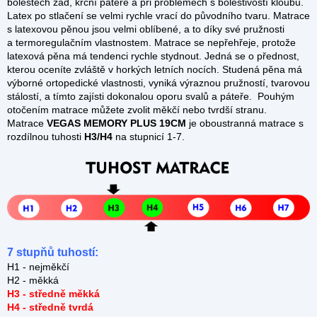
bolestech zad, krční páteře a při problémech s bolestivostí kloubů.
Latex po stlačení se velmi rychle vrací do původního tvaru. Matrace
s latexovou pěnou jsou velmi oblíbené, a to díky své pružnosti
a termoregulačním vlastnostem. Matrace se nepřehřeje, protože
latexová pěna má tendenci rychle stydnout. Jedná se o přednost,
kterou oceníte zvláště v horkých letních nocích. Studená pěna má
výborné ortopedické vlastnosti, vyniká výraznou pružností, tvarovou
stálostí, a tímto zajísti dokonalou oporu svalů a páteře. Pouhým
otočením matrace můžete zvolit měkčí nebo tvrdší stranu.
Matrace
VEGAS MEMORY PLUS 19CM
je oboustranná matrace s
rozdílnou tuhosti
H3/H4
na stupnicí 1-7.
7 stupňů tuhostí:
H1 - nejměkčí
H2 - měkká
H3 - středně měkká
H4 - středně tvrdá