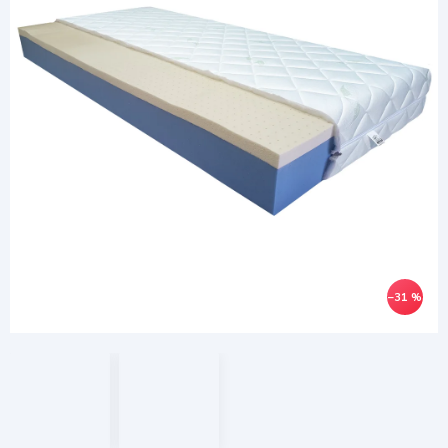
–31 %