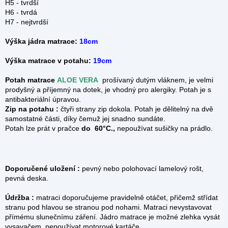
H5 - tvrdší
H6 - tvrdá
H7 - nejtvrdší
Výška jádra matrace:
18cm
Výška matrace v potahu:
19cm
Potah matrace
ALOE VERA
prošívaný dutým vláknem, je velmi
prodyšný a příjemný na dotek, je vhodný pro alergiky. Potah je s
antibakteriální úpravou.
Zip na potahu :
čtyři strany zip dokola.
Potah je dělitelný na dvě
samostatné části, díky čemuž jej snadno sundáte.
Potah lze prát v pračce
do 60°C.,
nepoužívat sušičky na prádlo.
Doporučené uložení :
pevný nebo polohovací lamelový rošt,
pevná deska.
Údržba :
matraci doporučujeme pravidelně otáčet, přičemž střídat
stranu pod hlavou se stranou pod nohami. Matraci nevystavovat
přímému slunečnímu záření. Jádro matrace je možné zlehka vysát
vysavačem, nepoužívat motorové kartáče.