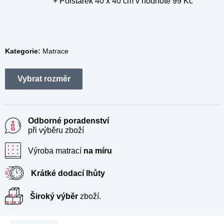
+ Polštářek 40 x 40 cm
v hodnotě 99 Kč
Kategorie:
Matrace
Odborné poradenství
při výběru zboží
Výroba matrací
na míru
Krátké dodací lhůty
Široký výběr
zboží.