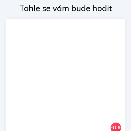
–18 %