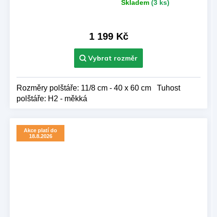
Skladem
(3 ks)
Průměrné
hodnocení
produktu
je
1 199 Kč
5,0
z 5
hvězdiček.
Rozměry polštáře: 11/8 cm - 40 x 60 cm Tuhost
polštáře: H2 - měkká
Akce platí do
18.8.2026