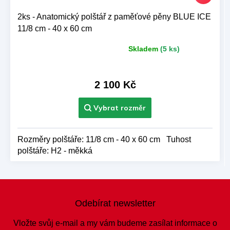
2ks - Anatomický polštář z paměťové pěny BLUE ICE
11/8 cm - 40 x 60 cm
Skladem
(5 ks)
Průměrné
hodnocení
produktu
je
2 100 Kč
5,0
z 5
hvězdiček.
Rozměry polštáře: 11/8 cm - 40 x 60 cm Tuhost
polštáře: H2 - měkká
Z
á
Odebírat newsletter
p
a
Vložte svůj e-mail a my vám budeme zasílat informace o
t