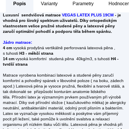
Popis
Parametry
Hodnocen
Luxusní sendvičová matrace
VEGAS LATEX PLUS 19CM
- je
vhodná pro široký spektrum uživatelů. Díky ortopedickým
vlastnostem velice pružné studené pěny a latexové pěny
zaručí optimální pohodlí a podporu těla během spánku.
Jádro matrace:
4 cm
vysoká prodyšná vertikálně perforovaná latexová pěna ,
s tuhosti
H3 - měkčí strana
14 cm
vysoká komfortní studená pěna 40kg/m3, s tuhosti
H4 -
tvrdší strana
Matrace vyrobena kombinaci latexové a studené pěny zaručí
komfortní a pohodlný spánek v libovolné poloze ( na boku, zádech
apod.) Latexová pěna je vysoce pružná, flexibilní a tvarově stálá, a
tak dokonalé se přizpůsobí konturám anatomie lidského
těla. Přírodní latex je významným prvkem používaným při výrobě
matrací. Díky své přírodní složce ( kaučukového mléka) je alergicky
neutrální, antibakteriální materiál, odolný proti plísním a bakteriím.
Latex se vyznačuje vysokou měkkostí a poskytne vám příjemný
pocit při ležení, také pomůže k uvolnění svalstva a relaxaci
organismu při nízkém tlaku vůči tělu. Latexová pěna je vhodná při