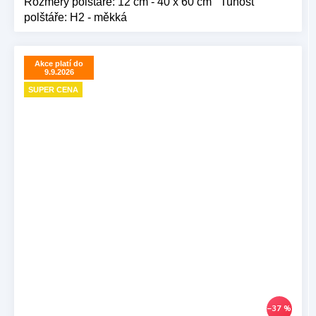
Rozměry polštáře: 12 cm - 40 x 60 cm Tuhost
polštáře: H2 - měkká
Akce platí do
9.9.2026
SUPER CENA
–37 %