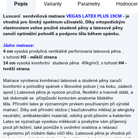
Popis
Parametry
Hodnocen
Luxusní sendvičová matrace
VEGAS LATEX PLUS 19CM
- je
vhodná pro široký spektrum uživatelů. Díky ortopedickým
vlastnostem velice pružné studené pěny a latexové pěny
zaručí optimální pohodlí a podporu těla během spánku.
Jádro matrace:
4 cm
vysoká prodyšná vertikálně perforovaná latexová pěna ,
s tuhosti
H3 - měkčí strana
14 cm
vysoká komfortní studená pěna 40kg/m3, s tuhosti
H4 -
tvrdší strana
Matrace vyrobena kombinaci latexové a studené pěny zaručí
komfortní a pohodlný spánek v libovolné poloze ( na boku, zádech
apod.) Latexová pěna je vysoce pružná, flexibilní a tvarově stálá, a
tak dokonalé se přizpůsobí konturám anatomie lidského
těla. Přírodní latex je významným prvkem používaným při výrobě
matrací. Díky své přírodní složce ( kaučukového mléka) je alergicky
neutrální, antibakteriální materiál, odolný proti plísním a bakteriím.
Latex se vyznačuje vysokou měkkostí a poskytne vám příjemný
pocit při ležení, také pomůže k uvolnění svalstva a relaxaci
organismu při nízkém tlaku vůči tělu. Latexová pěna je vhodná při