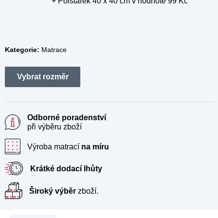
+ Polštářek 40 x 40 cm
v hodnotě 99 Kč
Kategorie:
Matrace
Odborné poradenství
při výběru zboží
Výroba matrací
na míru
Krátké dodací lhůty
Široký výběr
zboží.