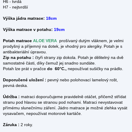
H6 - tvrdá
H7 - nejtvrdší
Výška jádra matrace:
18cm
Výška matrace v potahu:
19cm
Potah matrace
ALOE VERA
prošívaný dutým vláknem, je velmi
prodyšný a příjemný na dotek, je vhodný pro alergiky. Potah je s
antibakteriální úpravou.
Zip na potahu :
čtyři strany zip dokola.
Potah je dělitelný na dvě
samostatné části, díky čemuž jej snadno sundáte.
Potah lze prát v pračce
do 60°C.,
nepoužívat sušičky na prádlo.
Doporučené uložení :
pevný nebo polohovací lamelový rošt,
pevná deska.
Údržba :
matraci doporučujeme pravidelně otáčet, přičemž střídat
stranu pod hlavou se stranou pod nohami. Matraci nevystavovat
přímému slunečnímu záření. Jádro matrace je možné zlehka vysát
vysavačem, nepoužívat motorové kartáče.
Záruka :
2 roky.