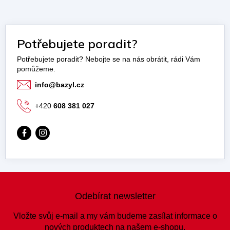
Potřebujete poradit?
info
@
bazyl.cz
+420
608 381 027
Z
á
Odebírat newsletter
p
a
Vložte svůj e-mail a my vám budeme zasílat informace o
t
nových produktech na našem e-shopu.