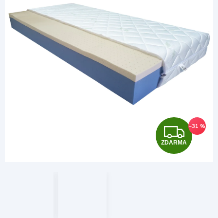
Z
–31 %
ZDARMA
D
A
R
M