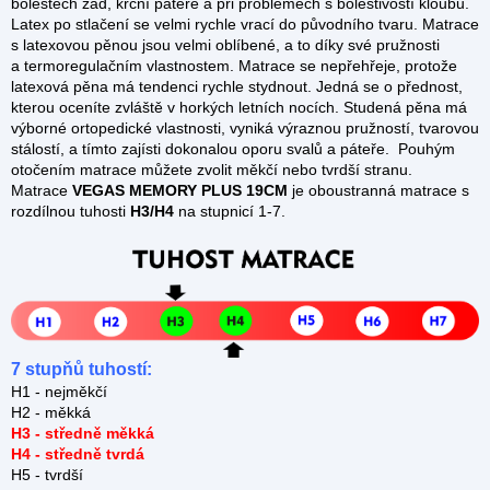
bolestech zad, krční páteře a při problémech s bolestivostí kloubů.
Latex po stlačení se velmi rychle vrací do původního tvaru. Matrace
s latexovou pěnou jsou velmi oblíbené, a to díky své pružnosti
a termoregulačním vlastnostem. Matrace se nepřehřeje, protože
latexová pěna má tendenci rychle stydnout. Jedná se o přednost,
kterou oceníte zvláště v horkých letních nocích. Studená pěna má
výborné ortopedické vlastnosti, vyniká výraznou pružností, tvarovou
stálostí, a tímto zajísti dokonalou oporu svalů a páteře. Pouhým
otočením matrace můžete zvolit měkčí nebo tvrdší stranu.
Matrace
VEGAS MEMORY PLUS 19CM
je oboustranná matrace s
rozdílnou tuhosti
H3/H4
na stupnicí 1-7.
7 stupňů tuhostí:
H1 - nejměkčí
H2 - měkká
H3 - středně měkká
H4 - středně tvrdá
H5 - tvrdší