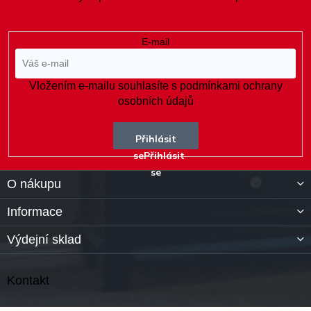
í
E-mail
Vložením e-mailu souhlasíte s
podmínkami ochrany
osobních údajů
Přihlásit
se
O nákupu
Informace
Výdejní sklad
Kontakt