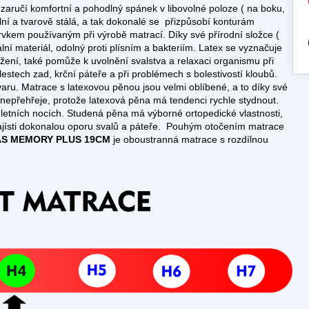
aručí komfortní a pohodlný spánek v libovolné poloze ( na boku,
lní a tvarově stálá, a tak dokonalé se přizpůsobí konturám
rvkem používaným při výrobě matrací. Díky své přírodní složce (
lní materiál, odolný proti plísním a bakteriím. Latex se vyznačuje
žení, také pomůže k uvolnění svalstva a relaxaci organismu při
lestech zad, krční páteře a při problémech s bolestivostí kloubů.
varu. Matrace s latexovou pěnou jsou velmi oblíbené, a to díky své
nepřehřeje, protože latexová pěna má tendenci rychle stydnout.
 letních nocích. Studená pěna má výborné ortopedické vlastnosti,
 zajísti dokonalou oporu svalů a páteře. Pouhým otočením matrace
S MEMORY PLUS 19CM
je oboustranná matrace s rozdílnou