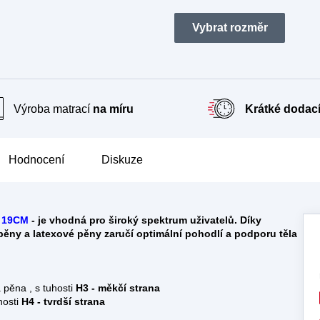
A
R
M
Výroba matrací
na míru
Krátké dodací
A
Hodnocení
Diskuze
 19CM
- je vhodná pro široký spektrum uživatelů. Díky
ěny a latexové pěny zaručí optimální pohodlí a podporu těla
pěna , s tuhosti
H3 - měkčí strana
osti
H4 - tvrdší strana