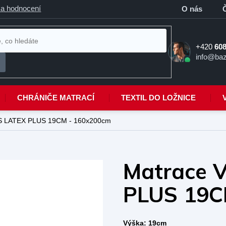
a hodnocení
O nás
+420
608
info@baz
CHRÁNIČE MATRACÍ
TEXTIL DO LOŽNICE
S LATEX PLUS 19CM - 160x200cm
Matrace 
PLUS 19C
Výška: 19cm