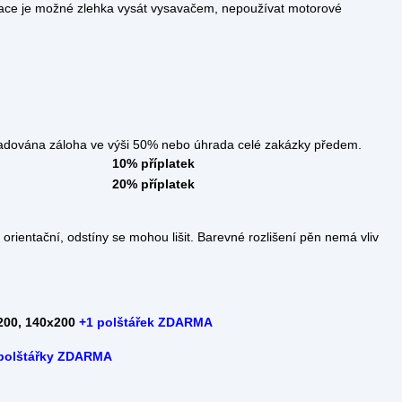
ace je možné zlehka vysát vysavačem, nepoužívat motorové
áloha ve výši 50% nebo úhrada celé zakázky předem.
10% příplatek
20% příplatek
rientační, odstíny se mohou lišit. Barevné rozlišení pěn nemá vliv
200, 140x200
+
1 polštářek ZDARMA
polštářky ZDARMA