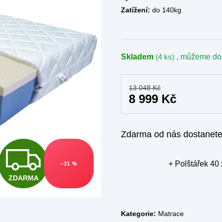
Zatížení:
do 140kg
Skladem
(4 ks)
, můžeme do
13 048 Kč
8 999 Kč
Zdarma od nás dostanet
Z
+ Polštářek 40
–31 %
ZDARMA
D
Kategorie:
Matrace