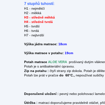
7 stupňů tuhostí:
H1 - nejměkčí
H2 - měkká
H3 - středně měkká
H4 - středně tvrdá
H5 - tvrdší
H6 - tvrdá
H7 - nejtvrdší
Výška jádra matrace:
18cm
Výška matrace v potahu:
19cm
Potah matrace
ALOE VERA
prošívaný dutým vláknem
Potah je s antibakteriální úpravou.
Zip na potahu :
čtyři strany zip dokola.
Potah je dělit
Potah lze prát v pračce
do 60°C.,
nepoužívat sušičky
Doporučené uložení :
pevný nebo polohovací lamelov
Údržba :
matraci doporučujeme pravidelně otáčet, při