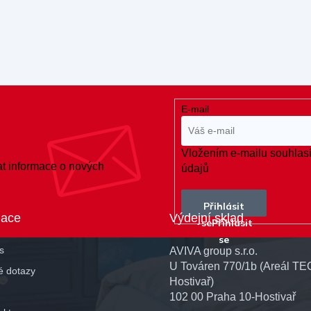
E-mail
Vložením e-mailu souhlasí
at informace o nových
údajů
Přihlásit
mace
Výdejní sklad
se
s
AVIVA group s.r.o.
U Továren 770/1b (Areál TE
é dotazy
Hostivař)
102 00 Praha 10-Hostivař