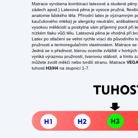
Matrace vyrobena kombinaci latexové a studené pěny z
zádech apod.) Latexová pěna je vysoce pružná, flexibi
anatomie lidského těla. Přírodní latex je významným p
kaučukového mléka) je alergicky neutrální, antibakteriá
vysokou měkkostí a poskytne vám příjemný pocit při le
nízkém tlaku vůči tělu. Latexová pěna je vhodná při bo
Latex po stlačení se velmi rychle vrací do původního t
pružnosti a termoregulačním vlastnostem. Matrace se 
Jedná se o přednost, kterou oceníte zvláště v horkých
vyniká výraznou pružností, tvarovou stálostí, a tímto
můžete zvolit měkčí nebo tvrdší stranu. Matrace
VEGA
tuhosti
H3/H4
na stupnicí 1-7.