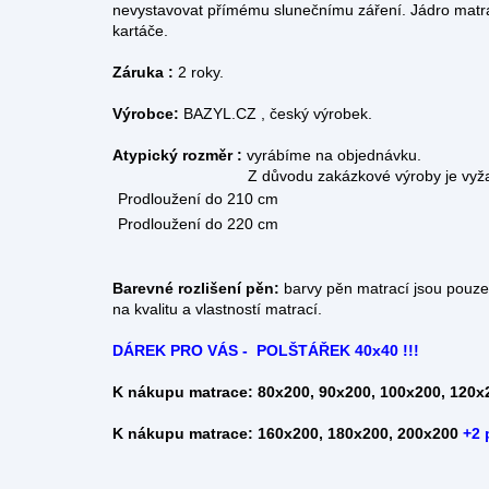
nevystavovat přímému slunečnímu záření. Jádro matr
kartáče.
Záruka :
2 roky.
Výrobce:
BAZYL.CZ , český výrobek.
Atypický rozměr :
vyrábíme na objednávku.
Z důvodu zakázkové výroby je vyžadována z
Prodloužení do 210 cm
Prodloužení do 220 cm
Barevné rozlišení pěn:
barvy pěn matrací jsou pouze o
na kvalitu a vlastností matrací.
DÁREK PRO VÁS - POLŠTÁŘEK 40x40 !!!
K nákupu matrace: 80x200, 90x200, 100x200, 120x
K nákupu matrace: 160x200, 180x200, 200x200
+2 