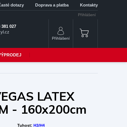
Časté dotazy
Doprava a platba
Kontakty
Přihlášení
 381 027
yl.cz
NÁKUPNÍ
KOŠÍK
VÝPRODEJ
VEGAS LATEX
M - 160x200cm
Tuhost:
H3/H4