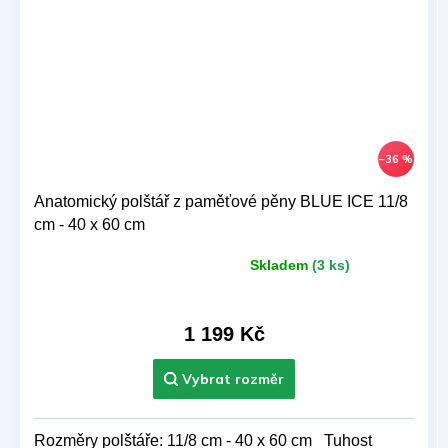
–36 %
Anatomický polštář z paměťové pěny BLUE ICE 11/8
cm - 40 x 60 cm
Skladem
(3 ks)
Průměrné
hodnocení
produktu
je
1 199 Kč
5,0
z 5
hvězdiček.
Rozměry polštáře: 11/8 cm - 40 x 60 cm Tuhost