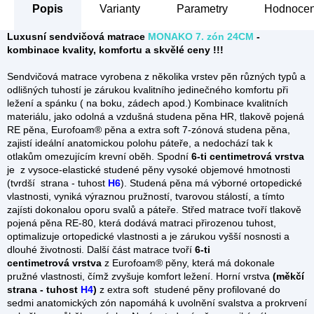
Popis
Parametry
Hodnocení
Luxusní sendvičová matrace
MONAKO 7. zón 24CM
-
kombinace kvality, komfortu a skvělé ceny !!!
Sendvičová matrace vyrobena z několika vrstev pěn různých typů a
odlišných tuhostí je zárukou kvalitního jedinečného komfortu při
ležení a spánku ( na boku, zádech apod.) Kombinace kvalitních
materiálu, jako odolná a vzdušná studena pěna HR, tlakově pojená
RE pěna, Eurofoam® pěna a extra soft 7-zónová studena pěna,
zajistí ideální anatomickou polohu páteře, a nedochází tak k
otlakům omezujícím krevní oběh. Spodní
6-ti centimetrová
vrstva
je z vysoce-elastické studené pěny vysoké objemové hmotnosti
(tvrdší strana - tuhost
H6
). Studená pěna má výborné ortopedické
vlastnosti, vyniká výraznou pružností, tvarovou stálostí, a tímto
zajísti dokonalou oporu svalů a páteře. Střed matrace tvoří tlakově
pojená pěna RE-80, která dodává matraci přirozenou tuhost,
optimalizuje ortopedické vlastnosti a je zárukou vyšší nosnosti a
dlouhé životnosti. Další část matrace tvoří
6-ti
centimetrová
vrstva
z Eurofoam® pěny, která má dokonale
pružné vlastnosti, čímž zvyšuje komfort ležení. Horní vrstva
(měkčí
strana - tuhost
H4
)
z extra soft studené pěny profilované do
sedmi anatomických zón napomáhá k uvolnění svalstva a prokrvení