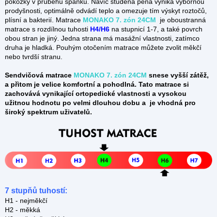
pokožky v průběhu spánku. Navíc studená pěna vyniká výbornou
prodyšnosti, optimálně odvádí teplo a omezuje tím výskyt roztočů,
plísní a bakterií. Matrace
MONAKO 7. zón 24CM
je oboustranná
matrace s rozdílnou tuhosti
H4/H6
na stupnicí
1-7, a také povrch
obou stran je jiný. Jedna strana má masážní vlastnosti, zatímco
druha je hladká. Pouhým otočením matrace můžete zvolit měkčí
nebo tvrdší stranu.
S
endvičová matrace
MONAKO 7. zón 24CM
snese vyšší zátěž,
a přitom je velice komfortní a pohodlná. Tato matrace si
zachovává vynikající ortopedické vlastnosti a vysokou
užitnou hodnotu po velmi dlouhou dobu a je vhodná pro
široký spektrum uživatelů.
7 stupňů tuhostí:
H1 - nejměkčí
H2 - měkká