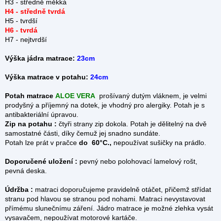
H3 - středně měkká
H4 - středně tvrdá
H5 - tvrdší
H6 - tvrdá
H7 - nejtvrdší
Výška jádra matrace:
23cm
Výška matrace v potahu:
24cm
Potah matrace
ALOE VERA
prošívaný dutým vláknem, je velmi
prodyšný a příjemný na dotek, je vhodný pro alergiky. Potah je s
antibakteriální úpravou.
Zip na potahu :
čtyři strany zip dokola.
Potah je dělitelný na dvě
samostatné části, díky čemuž jej snadno sundáte.
Potah lze prát v pračce
do 60°C.,
nepoužívat sušičky na prádlo.
Doporučené uložení :
pevný nebo polohovací lamelový rošt,
pevná deska.
Údržba :
matraci doporučujeme pravidelně otáčet, přičemž střídat
stranu pod hlavou se stranou pod nohami. Matraci nevystavovat
přímému slunečnímu záření. Jádro matrace je možné zlehka vysát
vysavačem, nepoužívat motorové kartáče.