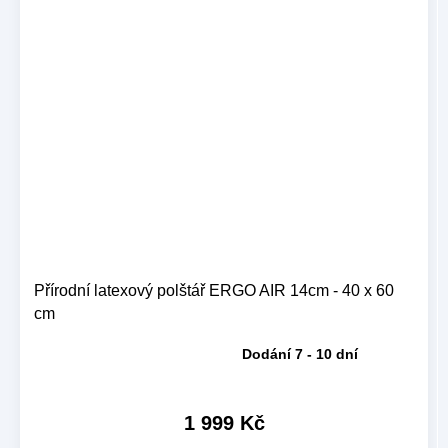
Přírodní latexový polštář ERGO AIR 14cm - 40 x 60
cm
Dodání 7 - 10 dní
Průměrné
hodnocení
produktu
je
1 999 Kč
5,0