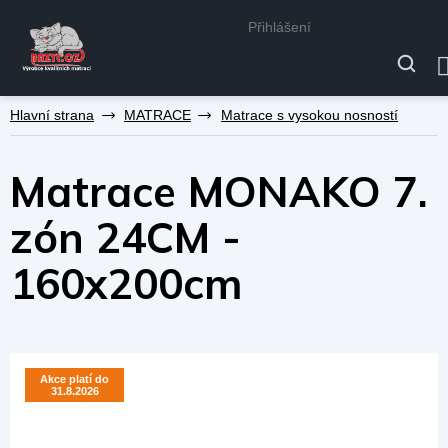
Přihlášení
Přejít
MATRACE
Matrace s vysokou nosností
na
obsah
Matrace MONAKO 7.
zón 24CM -
160x200cm
Akce platí do
Akce platí do
31.8.2026
31.8.2026