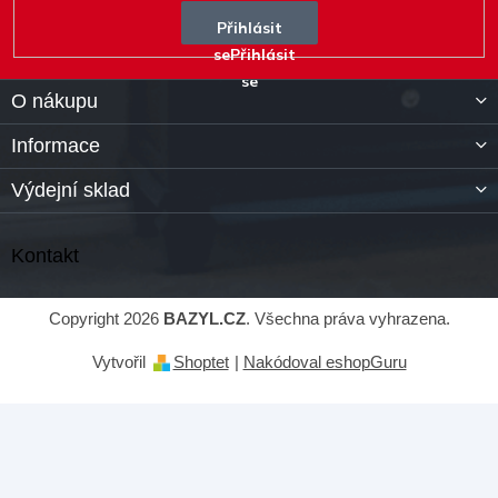
Přihlásit
se
O nákupu
Informace
Výdejní sklad
Kontakt
Copyright 2026
BAZYL.CZ
. Všechna práva vyhrazena.
Vytvořil
Shoptet
|
Nakódoval eshopGuru