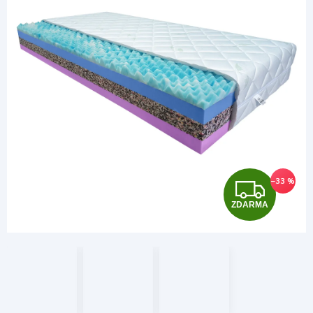
Z
–33 %
ZDARMA
D
A
R
M