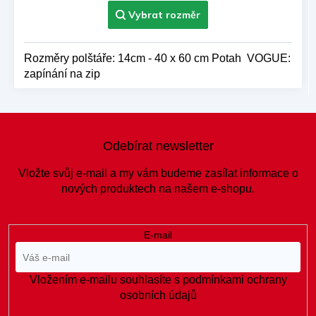
Rozměry polštáře: 14cm - 40 x 60 cm Potah VOGUE:
zapínání na zip
Z
á
Odebírat newsletter
p
a
Vložte svůj e-mail a my vám budeme zasílat informace o
t
nových produktech na našem e-shopu.
í
E-mail
Vložením e-mailu souhlasíte s
podmínkami ochrany
osobních údajů