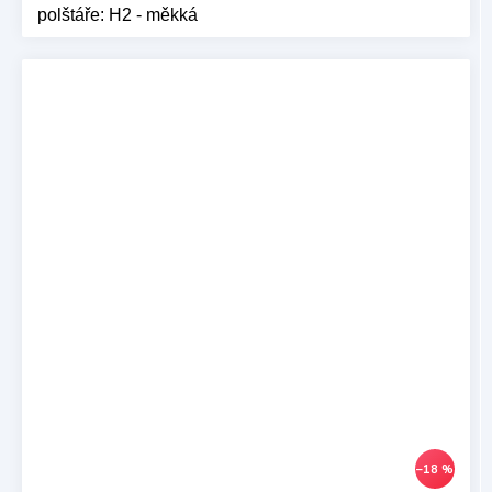
polštáře: H2 - měkká
–18 %