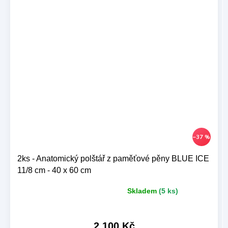
–37 %
2ks - Anatomický polštář z paměťové pěny BLUE ICE
11/8 cm - 40 x 60 cm
Skladem
(5 ks)
Průměrné
hodnocení
produktu
je
2 100 Kč