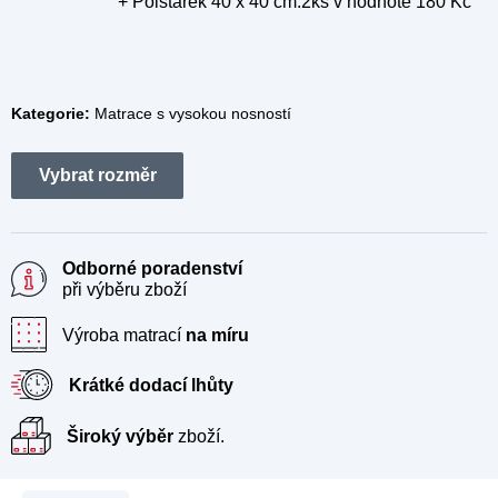
+ Polštářek 40 x 40 cm.2ks
v hodnotě 180 Kč
Kategorie:
Matrace s vysokou nosností
Odborné poradenství
při výběru zboží
Výroba matrací
na míru
Krátké dodací lhůty
Široký výběr
zboží.