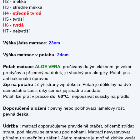
H2 - měkká
H3 - středně měkká
H4 - středně tvrdá
H5 - tvrdší
H6 - tvrdá
H7 - nejtvrdší
Výška jádra matrace:
23cm
Výška matrace v potahu:
24cm
Potah matrace
ALOE VERA
prošívaný dutým vláknem, je velmi
prodyšný a příjemný na dotek, je vhodný pro alergiky. Potah je s
antibakteriální úpravou.
Zip na potahu :
čtyři strany zip dokola.
Potah je dělitelný na dvě
samostatné části, díky čemuž jej snadno sundáte.
Potah lze prát v pračce
do 60°C.,
nepoužívat sušičky na prádlo.
Doporučené uložení :
pevný nebo polohovací lamelový rošt,
pevná deska.
Údržba :
matraci doporučujeme pravidelně otáčet, přičemž střídat
stranu pod hlavou se stranou pod nohami. Matraci nevystavovat
přímému slunečnímu záření. Jádro matrace je možné zlehka vysát