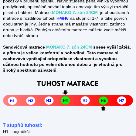
pokožky v průběhu spánku. Navíc studená pěna vyniká výbornou
prodyšnosti, optimálně odvádí teplo a omezuje tím výskyt roztočů,
plísní a bakterií. Matrace
MONAKO 7. zón 24CM
je oboustranná
matrace s rozdílnou tuhosti
H4/H6
na stupnicí
1-7, a také povrch
obou stran je jiný. Jedna strana má masážní vlastnosti, zatímco
druha je hladká. Pouhým otočením matrace můžete zvolit měkčí
nebo tvrdší stranu.
S
endvičová matrace
MONAKO 7. zón 24CM
snese vyšší zátěž,
a přitom je velice komfortní a pohodlná. Tato matrace si
zachovává vynikající ortopedické vlastnosti a vysokou
užitnou hodnotu po velmi dlouhou dobu a je vhodná pro
široký spektrum uživatelů.
7 stupňů tuhostí:
H1 - nejměkčí