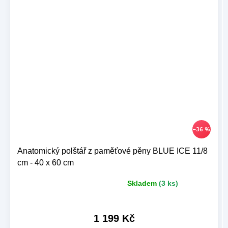
–36 %
Anatomický polštář z paměťové pěny BLUE ICE 11/8
cm - 40 x 60 cm
Skladem
(3 ks)
Průměrné
hodnocení
produktu
je
1 199 Kč
5,0