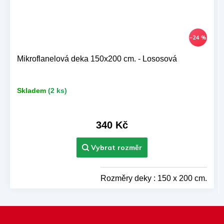
–24 %
Mikroflanelová deka 150x200 cm. - Lososová
Skladem
(2 ks)
340 Kč
Rozměry deky : 150 x 200 cm.
Z
á