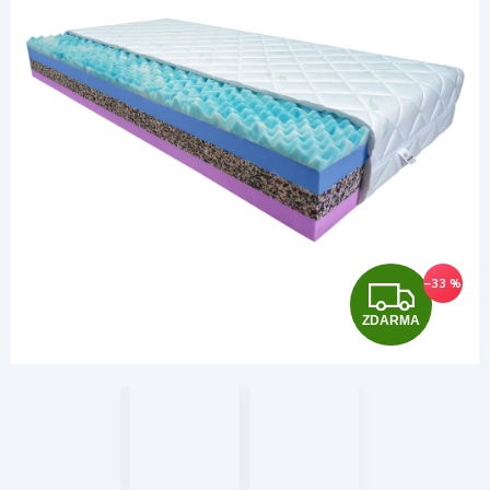
Z
–33 %
ZDARMA
D
A
R
M