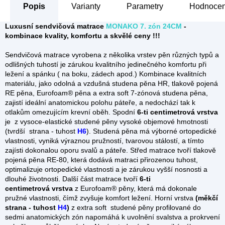
Popis
Parametry
Hodnocení
Luxusní sendvičová matrace
MONAKO 7. zón 24CM
-
kombinace kvality, komfortu a skvělé ceny !!!
Sendvičová matrace vyrobena z několika vrstev pěn různých typů a
odlišných tuhostí je zárukou kvalitního jedinečného komfortu při
ležení a spánku ( na boku, zádech apod.) Kombinace kvalitních
materiálu, jako odolná a vzdušná studena pěna HR, tlakově pojená
RE pěna, Eurofoam® pěna a extra soft 7-zónová studena pěna,
zajistí ideální anatomickou polohu páteře, a nedochází tak k
otlakům omezujícím krevní oběh. Spodní
6-ti centimetrová
vrstva
je z vysoce-elastické studené pěny vysoké objemové hmotnosti
(tvrdší strana - tuhost
H6
). Studená pěna má výborné ortopedické
vlastnosti, vyniká výraznou pružností, tvarovou stálostí, a tímto
zajísti dokonalou oporu svalů a páteře. Střed matrace tvoří tlakově
pojená pěna RE-80, která dodává matraci přirozenou tuhost,
optimalizuje ortopedické vlastnosti a je zárukou vyšší nosnosti a
dlouhé životnosti. Další část matrace tvoří
6-ti
centimetrová
vrstva
z Eurofoam® pěny, která má dokonale
pružné vlastnosti, čímž zvyšuje komfort ležení. Horní vrstva
(měkčí
strana - tuhost
H4
)
z extra soft studené pěny profilované do
sedmi anatomických zón napomáhá k uvolnění svalstva a prokrvení