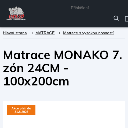
Přihlášení
Přejít
MATRACE
Matrace s vysokou nosností
na
obsah
Matrace MONAKO 7.
zón 24CM -
100x200cm
Akce platí do
Akce platí do
31.8.2026
31.8.2026