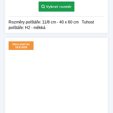
z 5
hvězdiček.
Rozměry polštáře: 11/8 cm - 40 x 60 cm Tuhost
polštáře: H2 - měkká
Akce platí do
18.8.2026