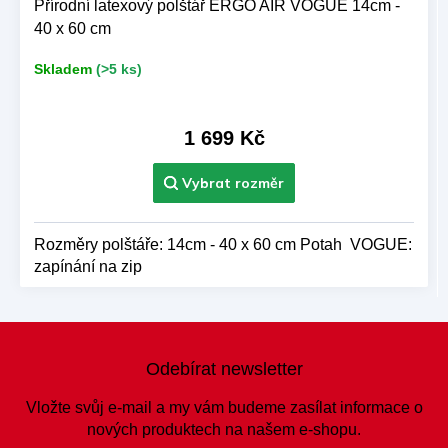
Přírodní latexový polštář ERGO AIR VOGUE 14cm -
40 x 60 cm
Skladem
(>5 ks)
1 699 Kč
Rozměry polštáře: 14cm - 40 x 60 cm Potah VOGUE:
zapínání na zip
Z
á
Odebírat newsletter
p
a
Vložte svůj e-mail a my vám budeme zasílat informace o
t
nových produktech na našem e-shopu.
í