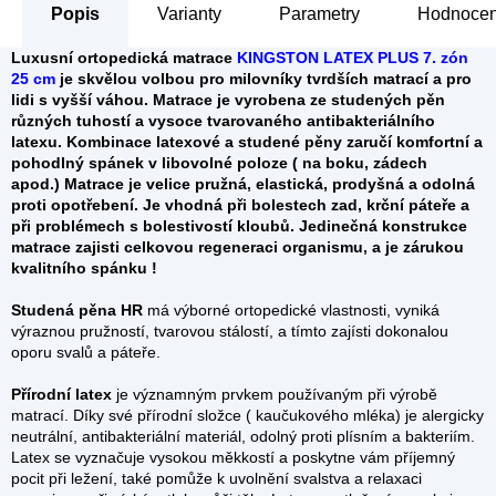
Popis
Parametry
Hodnocen
Luxusní ortopedická matrace
KINGSTON LATEX PLUS 7. zón
25 cm
je skvělou volbou pro milovníky tvrdších matrací a pro
lidi s vyšší váhou. Matrace je vyrobena ze studených pěn
různých tuhostí
a vysoce tvarovaného antibakteriálního
latexu. Kombinace latexové a studené pěny zaručí komfortní a
pohodlný spánek v libovolné poloze ( na boku, zádech
apod.)
Matrace je
velice pružná, elastická, prodyšná
a odolná
proti opotřebení. Je vhodná při bolestech zad, krční páteře a
při problémech s bolestivostí kloubů.
Jedinečná konstrukce
matrace zajisti celkovou regeneraci organismu, a je zárukou
kvalitního spánku !
Studená pěna HR
má výborné ortopedické vlastnosti, vyniká
výraznou pružností, tvarovou stálostí, a tímto zajísti dokonalou
oporu svalů a páteře.
Přírodní latex
je významným prvkem používaným při výrobě
matrací. Díky své přírodní složce ( kaučukového mléka) je alergicky
neutrální, antibakteriální materiál, odolný proti plísním a bakteriím.
Latex se vyznačuje vysokou měkkostí a poskytne vám příjemný
pocit při ležení, také pomůže k uvolnění svalstva a relaxaci