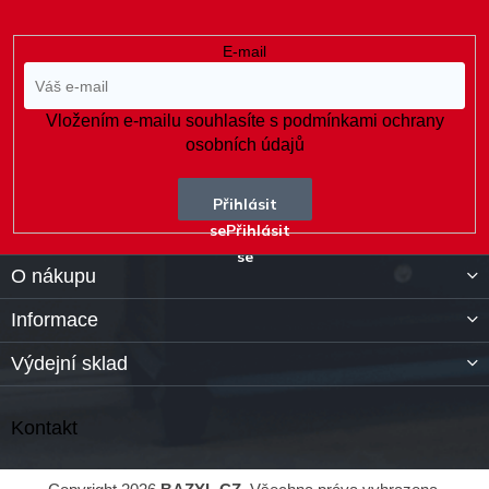
E-mail
Vložením e-mailu souhlasíte s
podmínkami ochrany
osobních údajů
Přihlásit
se
O nákupu
Informace
Výdejní sklad
Kontakt