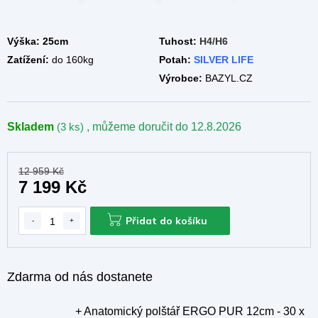
A
Výška: 25cm
Tuhost:
H4/H6
Zatížení:
do 160kg
Potah:
SILVER LIFE
Výrobce:
BAZYL.CZ
Skladem
(3 ks)
, můžeme doručit do
12.8.2026
12 959 Kč
7 199 Kč
Přidat do košíku
Zdarma od nás dostanete
+ Anatomický polštář ERGO PUR 12cm - 30 x