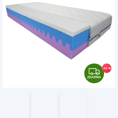
Z
–44 %
ZDARMA
D
A
R
M