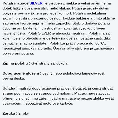
Potah matrace
SILVER
je vyroben z měkké a velmi příjemné na
dotek látky s obsahem stříbrného vlákna. Potah je prošitý dutým
polyesterovým vláknem pro lepší komfort. Potah s molekulami
aktivního stříbra přirozenou cestou likviduje bakterie a tímto aktivně
zabraňuje tvorbě nepříjemného zápachu. Stříbro dodává potahu
výborné antibakteriální vlastnosti a nabízí tak vysokou úroveň
hygieny lůžka. Potah SILVER je alergický neutrální. Potah má zip
kolem celého obvodu a je dělitelný na dvě samostatné části, díky
čemuž jej snadno sundáte. Potah lze prát v pračce do 60°C.,
nepoužívat sušičky na prádlo. Úprava látky stříbrem je zachována i
po vyprání potahu.
Zip na potahu :
čtyři strany zip dokola.
Doporučené uložení :
pevný nebo polohovací lamelový rošt,
pevná deska.
Údržba :
matraci doporučujeme pravidelně otáčet, přičemž střídat
stranu pod hlavou se stranou pod nohami. Matraci nevystavovat
přímému slunečnímu záření. Jádro matrace je možné zlehka vysát
vysavačem, nepoužívat motorové kartáče.
Záruka :
2 roky.