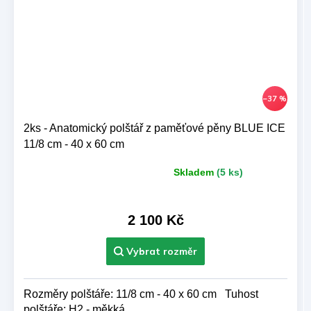
–37 %
2ks - Anatomický polštář z paměťové pěny BLUE ICE
11/8 cm - 40 x 60 cm
Skladem
(5 ks)
Průměrné
hodnocení
produktu
je
2 100 Kč
5,0
z 5
hvězdiček.
Rozměry polštáře: 11/8 cm - 40 x 60 cm Tuhost
polštáře: H2 - měkká