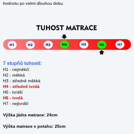
hodnotu po velmi dlouhou dobu.
7 stupňů tuhostí:
H1 - nejměkčí
H2 - měkká
H3 - středně měkká
H4 - středně tvrdá
H5 - tvrdší
H6 - tvrdá
H7 - nejtvrdší
Výška jádra matrace:
24cm
Výška matrace v potahu:
25cm