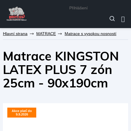
Přihlášení
Přejít
MATRACE
Matrace s vysokou nosností
na
obsah
Matrace KINGSTON
LATEX PLUS 7 zón
25cm - 90x190cm
Akce platí do
Akce platí do
9.9.2026
9.9.2026