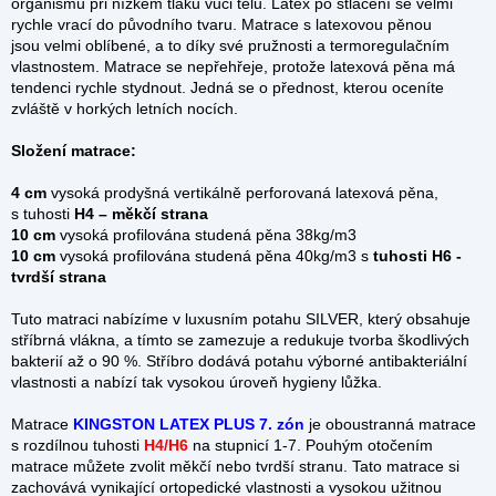
organismu při nízkém tlaku vůči tělu. Latex po stlačení se velmi
rychle vrací do původního tvaru. Matrace s latexovou pěnou
jsou velmi oblíbené, a to díky své pružnosti a termoregulačním
vlastnostem. Matrace se nepřehřeje, protože latexová pěna má
tendenci rychle stydnout. Jedná se o přednost, kterou oceníte
zvláště v horkých letních nocích.
Složení matrace:
4 cm
vysoká prodyšná vertikálně perforovaná latexová pěna,
s tuhosti
H4 – měkčí strana
10 cm
vysoká profilována studená pěna 38kg/m3
10 cm
vysoká profilována studená pěna 40kg/m3 s
tuhosti H6 -
tvrdší strana
Tuto matraci nabízíme
v luxusním potahu SILVER
, který obsahuje
stříbrná vlákna, a tímto se zamezuje a redukuje tvorba škodlivých
bakterií až o 90 %. Stříbro dodává potahu výborné antibakteriální
vlastnosti a nabízí tak vysokou úroveň hygieny lůžka.
Matrace
KINGSTON LATEX PLUS 7. zón
je oboustranná matrace
s rozdílnou tuhosti
H4/H6
na stupnicí 1-7. Pouhým otočením
matrace můžete zvolit měkčí nebo tvrdší stranu. Tato matrace si
zachovává vynikající ortopedické vlastnosti a vysokou užitnou