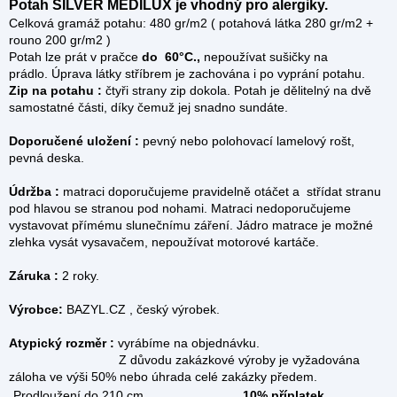
Potah SILVER MEDILUX je vhodný pro alergiky.
Celková gramáž potahu: 480 gr/m2 ( potahová látka 280 gr/m2 +
rouno 200 gr/m2 )
Potah lze prát v pračce
do 60°C.,
nepoužívat sušičky na
prádlo. Úprava látky stříbrem je zachována i po vyprání potahu.
Zip na potahu :
čtyři strany zip dokola.
Potah je dělitelný na dvě
samostatné části, díky čemuž jej snadno sundáte.
Doporučené uložení :
pevný nebo polohovací lamelový rošt,
pevná deska.
Údržba :
matraci doporučujeme pravidelně otáčet a střídat stranu
pod hlavou se stranou pod nohami. Matraci nedoporučujeme
vystavovat přímému slunečnímu záření. Jádro matrace je možné
zlehka vysát vysavačem, nepoužívat motorové kartáče.
Záruka :
2 roky.
Výrobce:
BAZYL.CZ , český výrobek.
Atypický rozměr :
vyrábíme na objednávku.
Z důvodu zakázkové výroby je vyžadována
záloha ve výši 50% nebo úhrada celé zakázky předem.
Prodloužení do 210 cm
10% příplatek