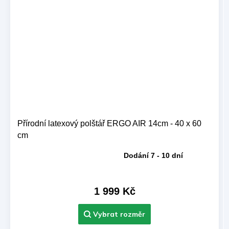
Přírodní latexový polštář ERGO AIR 14cm - 40 x 60
cm
Dodání 7 - 10 dní
Průměrné
hodnocení
produktu
je
1 999 Kč
5,0
z 5
hvězdiček.