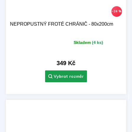
–24 %
NEPROPUSTNÝ FROTÉ CHRÁNIČ - 80x200cm
Skladem
(4 ks)
Průměrné
hodnocení
produktu
je
349 Kč
5,0
z 5
hvězdiček.