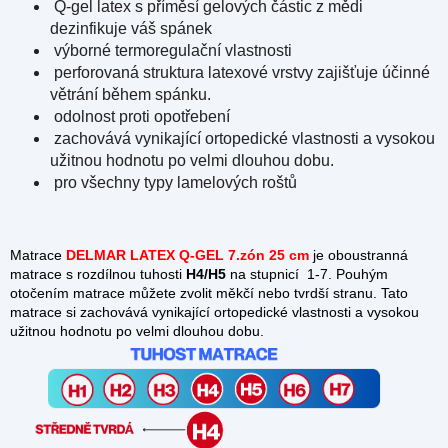
Q-gel latex s příměsí gelových částic z mědi
dezinfikuje váš spánek
výborné termoregulační vlastnosti
perforovaná struktura latexové vrstvy zajišťuje účinné
větrání během spánku.
odolnost proti opotřebení
zachovává vynikající ortopedické vlastnosti a vysokou
užitnou hodnotu po velmi dlouhou dobu.
pro všechny typy lamelových roštů
Matrace
DELMAR LATEX Q-GEL 7.zón 25 cm
je oboustranná
matrace s rozdílnou tuhosti
H4/H5
na stupnicí 1-7. Pouhým
otočením matrace můžete zvolit měkčí nebo tvrdší stranu. Tato
matrace si zachovává vynikající ortopedické vlastnosti a vysokou
užitnou hodnotu po velmi dlouhou dobu.