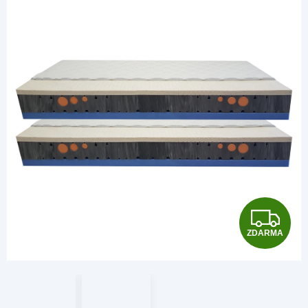
Z
ZDARMA
D
A
R