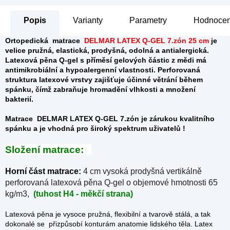
Popis
Parametry
Hodnocen
Ortopedická matrace
DELMAR LATEX Q-GEL 7.zón 25 cm
je
velice pružná, elastická, prodyšná, odolná a antialergická.
Latexová pěna Q-gel s příměsí gelových částic z mědi
má
antimikrobiální a hypoalergenní vlastnosti.
Perforovaná
struktura latexové vrstvy zajišťuje účinné větrání během
spánku, čímž
zabraňuje hromadění vlhkosti a množení
bakterií.
Matrace
DELMAR LATEX Q-GEL 7.zón
je zárukou kvalitního
spánku a je vhodná pro široký spektrum uživatelů !
Složení matrace:
Horní část matrace:
4 cm vysoká prodyšná vertikálně
perforovaná latexová pěna Q-gel o objemové hmotnosti 65
kg/m3,
(tuhost H4 - měkčí strana)
Latexová pěna je vysoce pružná, flexibilní a tvarově stálá, a tak
dokonalé se přizpůsobí konturám anatomie lidského těla. Latex