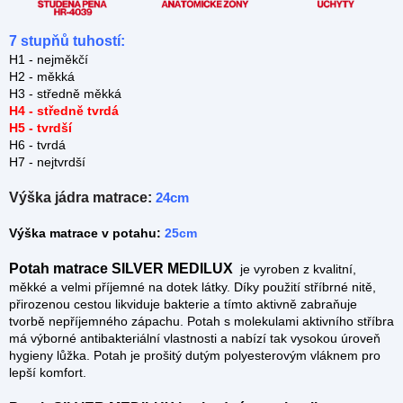
7 stupňů tuhostí:
H1 - nejměkčí
H2 - měkká
H3 - středně měkká
H4 - středně tvrdá
H5 - tvrdší
H6 - tvrdá
H7 - nejtvrdší
Výška jádra matrace:
24cm
Výška matrace v potahu:
25cm
Potah matrace SILVER MEDILUX
je vyroben z kvalitní,
měkké a velmi příjemné na dotek látky. Díky použití stříbrné nitě,
přirozenou cestou likviduje bakterie a tímto aktivně zabraňuje
tvorbě nepříjemného zápachu. Potah s molekulami aktivního stříbra
má výborné antibakteriální vlastnosti a nabízí tak vysokou úroveň
hygieny lůžka. Potah je prošitý dutým polyesterovým vláknem pro
lepší komfort.