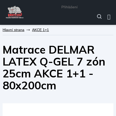
Přihlášení
Přejít
AKCE 1+1
na
obsah
Matrace DELMAR
LATEX Q-GEL 7 zón
25cm AKCE 1+1 -
80x200cm