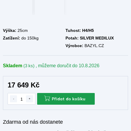
M
A
Výška:
25cm
Tuhost:
H4/H5
Zatížení:
do 150kg
Potah:
SILVER MEDILUX
Výrobce:
BAZYL.CZ
Skladem
(3 ks)
, můžeme doručit do
10.8.2026
17 649 Kč
Přidat do košíku
Zdarma od nás dostanete