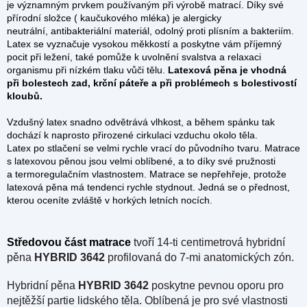
je významným prvkem používaným při výrobě matrací. Díky své
přírodní složce ( kaučukového mléka) je alergicky
neutrální, antibakteriální materiál, odolný proti plísním a bakteriím.
Latex se vyznačuje vysokou měkkostí a poskytne vám příjemný
pocit při ležení, také pomůže k uvolnění svalstva a relaxaci
organismu při nízkém tlaku vůči tělu.
Latexová pěna je vhodná
při bolestech zad, krční páteře a při problémech s bolestivostí
kloubů.
Vzdušný latex snadno odvětrává vlhkost, a během spánku tak
dochází k naprosto přirozené cirkulaci vzduchu okolo těla.
Latex po stlačení se velmi rychle vrací do původního tvaru. Matrace
s latexovou pěnou jsou velmi oblíbené, a to díky své pružnosti
a termoregulačním vlastnostem. Matrace se nepřehřeje, protože
latexová pěna má tendenci rychle stydnout. Jedná se o přednost,
kterou oceníte zvláště v horkých letních nocích.
Středovou část matrace
tvoří
14-ti centimetrová hybridní
pěna
HYBRID 3642
profilovaná do 7-mi anatomických zón.
Hybridní pěna
HYBRID 3642
poskytne pevnou oporu pro
nejtěžší partie lidského těla. Oblíbená je pro své vlastnosti