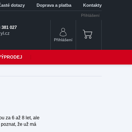
Časté dotazy
Doprava a platba
Kontakty
Přihlášení
 381 027
yl.cz
NÁKUPNÍ
KOŠÍK
VÝPRODEJ
u za 6 až 8 let, ale
y poznat, že už má