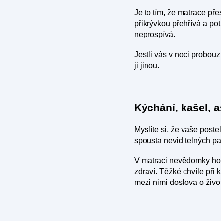
Je to tím, že matrace pře
přikrývkou přehřívá a p
neprospívá.
Jestli vás v noci probou
ji jinou.
Kýchání, kašel, 
Myslíte si, že vaše poste
spousta neviditelných p
V matraci nevědomky hos
zdraví. Těžké chvíle při
mezi nimi doslova o život