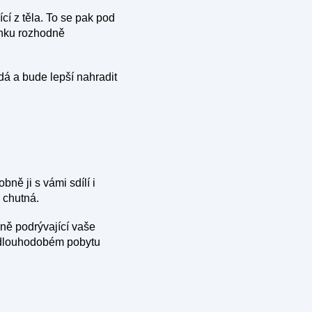
cí z těla. To se pak pod
ánku rozhodně
dá a bude lepší nahradit
bně ji s vámi sdílí i
 chutná.
ně podrývající vaše
ři dlouhodobém pobytu