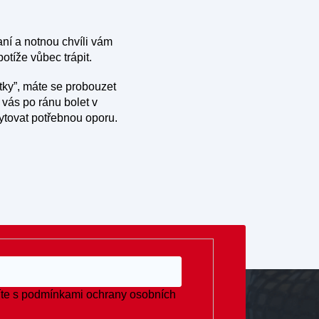
aní a notnou chvíli vám
otíže vůbec trápit.
ky”, máte se probouzet
 vás po ránu bolet v
kytovat potřebnou oporu.
te s
podmínkami ochrany osobních