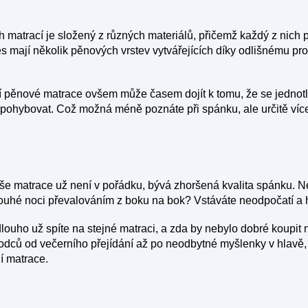
i
 matrací je složený z různých materiálů, přičemž každý z nich plní
 mají několik pěnových vrstev vytvářejících díky odlišnému pro
í pěnové matrace ovšem může časem dojít k tomu, že se jednotl
pohybovat. Což možná méně poznáte při spánku, ale určitě více
še matrace už není v pořádku, bývá zhoršená kvalita spánku. N
louhé noci převalováním z boku na bok? Vstáváte neodpočatí a 
dlouho už spíte na stejné matraci, a zda by nebylo dobré koupit
dců od večerního přejídání až po neodbytné myšlenky v hlavě, 
ní matrace.