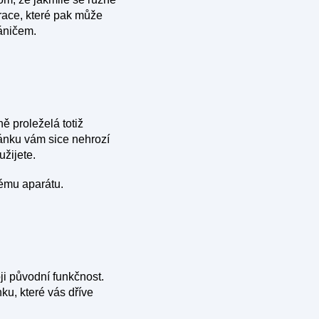
atrace, které pak může
ráničem.
ě proleželá totiž
ánku vám sice nehrozí
žijete.
nému aparátu.
ji původní funkčnost.
u, které vás dříve