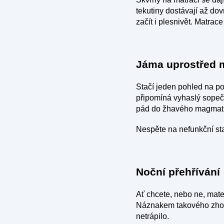
tekutiny dostávají až dov
začít i plesnivět. Matrac
Jáma uprostřed 
Stačí jeden pohled na po
připomíná vyhaslý sopeč
pád do žhavého magmatu,
Nespěte na nefunkční sta
Noční přehřívání
Ať chcete, nebo ne, mate
Náznakem takového zhorš
netrápilo.