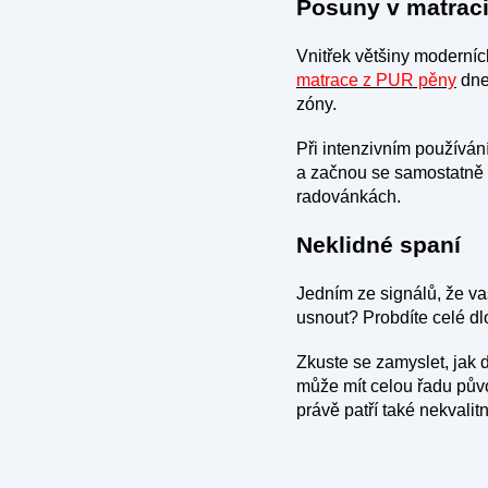
Posuny v matrac
Vnitřek většiny moderních
matrace z PUR pěny
dnes
zóny.
Při intenzivním používán
a začnou se samostatně 
radovánkách.
Neklidné spaní
Jedním ze signálů, že va
usnout? Probdíte celé d
Zkuste se zamyslet, jak 
může mít celou řadu půvo
právě patří také nekvalit