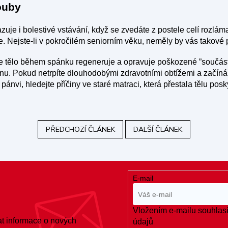
ouby
zuje i bolestivé vstávání, když se zvedáte z postele celí rozlám
e. Nejste-li v pokročilém seniorním věku, neměly by vás takové p
 tělo během spánku regeneruje a opravuje poškozené ”součást
lánu. Pokud netrpíte dlouhodobými zdravotními obtížemi a začíná
ánvi, hledejte příčiny ve staré matraci, která přestala tělu pos
PŘEDCHOZÍ ČLÁNEK
DALŠÍ ČLÁNEK
E-mail
Vložením e-mailu souhlasí
at informace o nových
údajů