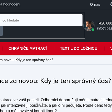
a hodnocení
O nás
+420
608
info@baz
CHRÁNIČE MATRACÍ
TEXTIL DO LOŽNICE
a novou: Kdy je ten správný čas?
e za novou: Kdy je ten správný čas?
atrace ve vaší posteli. Odborníci doporučují měnit matraci jedno
jak intenzivně ji používáte, a jak o ni pečujete. Podle čeho ted
bou a měli byste si koupit jinou?