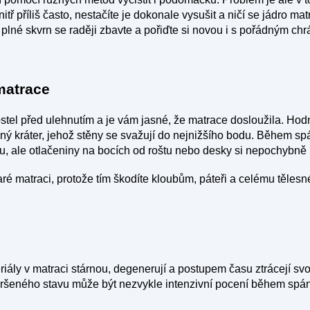
nitř příliš často, nestačíte je dokonale vysušit a ničí se jádro m
e plné skvrn se raději zbavte a pořiďte si novou i s pořádným ch
matrace
stel před ulehnutím a je vám jasné, že matrace dosloužila. Hodn
ný kráter, jehož stěny se svažují do nejnižšího bodu. Během sp
 ale otlačeniny na bocích od roštu nebo desky si nepochybně u
ré matraci, protože tím škodíte kloubům, páteři a celému těles
riály v matraci stárnou, degenerují a postupem času ztrácejí svo
eného stavu může být nezvykle intenzivní pocení během spánk