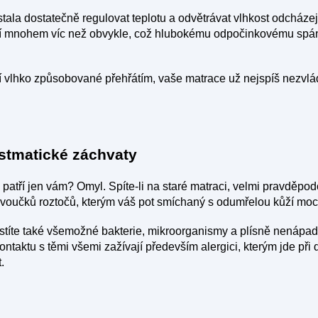
stala dostatečně regulovat teplotu a odvětrávat vlhkost odcházejí
otí mnohem víc než obvykle, což hlubokému odpočinkovému sp
zí vlhko způsobované přehřátím, vaše matrace už nejspíš nezvlá
astmatické záchvaty
l patří jen vám? Omyl. Spíte-li na staré matraci, velmi pravděpodo
avoučků roztočů, kterým váš pot smíchaný s odumřelou kůží moc
títe také všemožné bakterie, mikroorganismy a plísně nenápad
 kontaktu s těmi všemi zažívají především alergici, kterým jde p
.