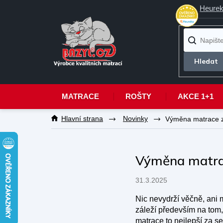
Heurek
MATRACE
ROŠTY
AKCE 1+1
Přejít
Novinky
Výměna matrace z
na
obsah
Výměna matrac
31.3.2025
Nic nevydrží věčně, ani m
záleží především na tom, 
matrace to nejlepší za se