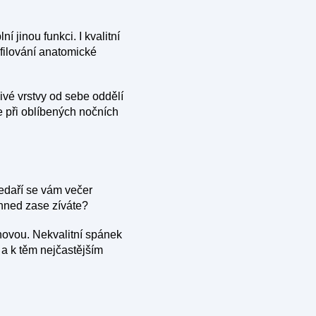
 jinou funkci. I kvalitní
filování anatomické
ivé vrstvy od sebe oddělí
 při oblíbených nočních
edaří se vám večer
hned zase zíváte?
 novou. Nekvalitní spánek
a k těm nejčastějším