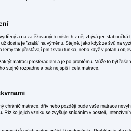
ení
vydřený a na zatěžovaných místech z něj zbývá jen slaboučká tk
 už dost a je ”zralá” na výměnu. Stejně, jako když ze švů na v
 lemy tak přestávají plnit svou funkci, nebo když v potahu objeví
 zakrýt matraci prostěradlem a je po problému. Může to být řešení
ho stejně rozpadne a pak nejspíš i celá matrace.
 skvrnami
ný chránič matrace, dřív nebo později bude vaše matrace nevy
 Riziko jejich vzniku se zvyšuje snídáním v posteli, intenzivní
í pomocí různých metod vyčistit i podomácku. Problém je ale v t