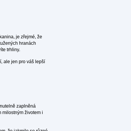
anina, je zřejmé, že
yztužených hranách
te trhliny.
, ale jen pro váš lepší
hnutelně zaplněná
m milostným životem i
om, že jakmile se různé