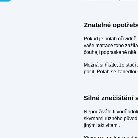
Znatelné opotřeb
Pokud je potah očividně 
vaše matrace toho zažila
čouhají popraskané nitě a
Možná si říkáte, že stačí
pocit. Potah se zanedlou
Silné znečištění
Nepoužíváte-li voděodol
skvrnami různého původu.
jinými aktivitami.
Skvrny na matraci se daj