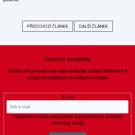
PŘEDCHOZÍ ČLÁNEK
DALŠÍ ČLÁNEK
Z
á
Odebírat newsletter
p
a
Vložte svůj e-mail a my vám budeme zasílat informace o
t
nových produktech na našem e-shopu.
í
E-mail
Vložením e-mailu souhlasíte s
podmínkami ochrany
osobních údajů