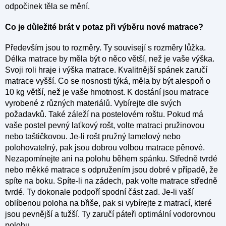
odpočinek těla se mění.
Co je důležité brát v potaz při výběru nové matrace?
Především jsou to rozměry. Ty souvisejí s rozměry lůžka.
Délka matrace by měla být o něco větší, než je vaše výška.
Svoji roli hraje i výška matrace. Kvalitnější spánek zaručí
matrace vyšší. Co se nosnosti týká, měla by být alespoň o
10 kg větší, než je vaše hmotnost. K dostání jsou matrace
vyrobené z různých materiálů. Vybírejte dle svých
požadavků. Také záleží na postelovém roštu. Pokud má
vaše postel pevný laťkový rošt, volte matraci pružinovou
nebo taštičkovou. Je-li rošt pružný lamelový nebo
polohovatelný, pak jsou dobrou volbou matrace pěnové.
Nezapomínejte ani na polohu během spánku. Středně tvrdé
nebo měkké matrace s odpružením jsou dobré v případě, že
spíte na boku. Spíte-li na zádech, pak volte matrace středně
tvrdé. Ty dokonale podpoří spodní část zad. Je-li vaší
oblíbenou
poloha na břiše, pak si vybírejte z matrací, které
jsou pevnější a tužší. Ty zaručí páteři optimální vodorovnou
polohu.