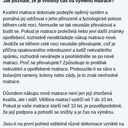
Jak poznáte, že je vhodný čas na výměnu matrace?
Kvalitní matrace dokonale podepře opěrný systém a
pomáhá jej udržovat v jeho přirozené a fyziologické poloze
během celé noci. Nemusíte se tak neustále převalovat a
budit se. Pokud je matrace proleželá nebo jeví další známky
opotřebení, rozhodně neodkládejte nákup matrace nové.
Jestliže se během celé noci neustále převalujete, což je
příčina opakovaného mikrobuzení a tudíž nekvalitního
spánku, rozhodně neváhejte a poohlédněte se po nové
matraci. Proč se převalujete? Způsobuje to protitlak
nekvalitní a opotřebené matrace. Probouzíte-li se ráno s
bolavými rameny, koleny nebo zády, je to znak nevhodné
matrace.
Důvodem nákupu nové matrace není jen její zhoršená
kvalita, ale i stáří. Většina matrací vydrží od 7 do 10 let.
Pokud je vaše matrace starší než 10 let, je pravděpodobné,
že její podpora a pohodlí se snížily a je čas na výměnu.
Jsou-li na první pohled viditelné různé deformace vzniklé na