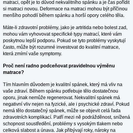
matraci, opět je to důvod nekvalitního spánku a je čas pořídit
si matraci novou. Deformace na matraci mohou být příčinou
menšího pohodlí během spánku a horší opory celého těla.
Máte-li zdravotní problémy, jako je artritida nebo bolest zad,
mohou vám vyhovovat specifické typy matrací, které vám
poskytnou lepší podporu. Pokud se tyto problémy vyskytují
často, může být rozumné investovat do kvalitní matrace,
která zmírní vaše symptomy.
Proč není radno podceňovat pravidelnou výměnu
matrace?
Tím hlavním důvodem je kvalitní spánek, který má vliv na
vaše zdraví. Během spánku potřebuje tělo dostatečnou
oporu, jinak nemůže regenerovat. Nekvalitní spánek má
negativní vliv nejen na fyzické, ale i psychické zdraví. Pokud
nemá tělo dostatečný spánek, může se objevit celá řada
zdravotních komplikací. Patří mezi ně podrážděnost, snížená
schopnost soustředění, problémy s vysokým tlakem nebo
celková slabost a únava. Jak přibývají roky, nároky na