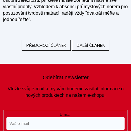
osobní záležitostí, při které musíte zohlednit hlavně své
vlastní priority. Vzhledem k absenci průmyslových norem pro
posuzování tvrdosti matrací, raději vždy ”dvakrát měřte a
jednou řežte”.
PŘEDCHOZÍ ČLÁNEK
DALŠÍ ČLÁNEK
Z
á
Odebírat newsletter
p
a
Vložte svůj e-mail a my vám budeme zasílat informace o
t
nových produktech na našem e-shopu.
í
E-mail