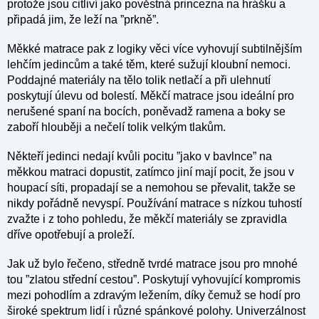
protože jsou citliví jako pověstná princezna na hrášku a
připadá jim, že leží na ”prkně”.
Měkké matrace pak z logiky věci více vyhovují subtilnějším
lehčím jedincům a také těm, které sužují kloubní nemoci.
Poddajné materiály na tělo tolik netlačí a při ulehnutí
poskytují úlevu od bolestí. Měkčí matrace jsou ideální pro
nerušené spaní na bocích, poněvadž ramena a boky se
zaboří hlouběji a nečelí tolik velkým tlakům.
Někteří jedinci nedají kvůli pocitu ”jako v bavlnce” na
měkkou matraci dopustit, zatímco jiní mají pocit, že jsou v
houpací síti, propadají se a nemohou se převalit, takže se
nikdy pořádně nevyspí. Používání matrace s nízkou tuhostí
zvažte i z toho pohledu, že měkčí materiály se zpravidla
dříve opotřebují a proleží.
Jak už bylo řečeno, středně tvrdé matrace jsou pro mnohé
tou ”zlatou střední cestou”. Poskytují vyhovující kompromis
mezi pohodlím a zdravým ležením, díky čemuž se hodí pro
široké spektrum lidí i různé spánkové polohy. Univerzálnost