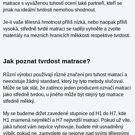
matrace s vyváženou tuhostí ocení také partneři, kteří se
jinak na ideální tvrdosti nemohou shodnout.
Je-li vaše tělesná hmotnost příliš nízká, nebo naopak příliš
vysoká, středně tvrdé matraci se raději vyhněte a zvolte
materiály na mezních hranicích měkkosti respektive tvrdosti.
Jak poznat tvrdost matrace?
Různí výrobci používají různé značení pro tuhost matrací a
neexistuje žádný standard, který by tyto metody slučoval.
Může se tak stát, že zatímco jeden producent označí matraci
jako středně tvrdou, u jiného může být stejný typ matrace
středně měkký.
My se budeme držet zavedené stupnice od H1 do H7, kde
H1 znamená nejměkčí a H7 nejtvrdší matraci. Pokud už víte,
jaká tuhost vám nejvíce vyhovuje, budete mít usnadněný
výběr, pokud ne, zamyslete se nejprve nad svými tělesnými