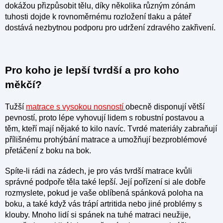
dokážou přizpůsobit tělu, díky několika různým zónám
tuhosti dojde k rovnoměrnému rozložení tlaku a páteř
dostává nezbytnou podporu pro udržení zdravého zakřivení.
Pro koho je lepší tvrdší a pro koho
měkčí?
Tužší
matrace s vysokou nosností
obecně disponují větší
pevností, proto lépe vyhovují lidem s robustní postavou a
těm, kteří mají nějaké to kilo navíc. Tvrdé materiály zabraňují
přílišnému prohýbání matrace a umožňují bezproblémové
přetáčení z boku na bok.
Spíte-li rádi na zádech, je pro vás tvrdší matrace kvůli
správné podpoře těla také lepší. Její pořízení si ale dobře
rozmyslete, pokud je vaše oblíbená spánková poloha na
boku, a také když vás trápí artritida nebo jiné problémy s
klouby. Mnoho lidí si spánek na tuhé matraci neužije,