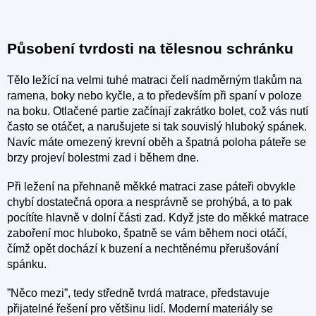
Působení tvrdosti na tělesnou schránku
Tělo ležící na velmi tuhé matraci čelí nadměrným tlakům na
ramena, boky nebo kyčle, a to především při spaní v poloze
na boku. Otlačené partie začínají zakrátko bolet, což vás nutí
často se otáčet, a narušujete si tak souvislý hluboký spánek.
Navíc máte omezený krevní oběh a špatná poloha páteře se
brzy projeví bolestmi zad i během dne.
Při ležení na přehnaně měkké matraci zase páteři obvykle
chybí dostatečná opora a nesprávně se prohýbá, a to pak
pocítíte hlavně v dolní části zad. Když jste do měkké matrace
zaboření moc hluboko, špatně se vám během noci otáčí,
čímž opět dochází k buzení a nechtěnému přerušování
spánku.
”Něco mezi”, tedy středně tvrdá matrace, představuje
přijatelné řešení pro většinu lidí. Moderní materiály se