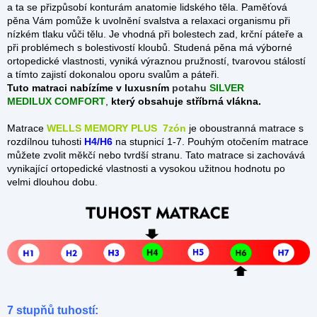
a ta se přizpůsobí konturám anatomie lidského těla. Paměťová
pěna Vám pomůže k uvolnění svalstva a relaxaci organismu při
nízkém tlaku vůči tělu. Je vhodná při bolestech zad, krční páteře a
při problémech s bolestivostí kloubů. Studená pěna má výborné
ortopedické vlastnosti, vyniká výraznou pružností, tvarovou stálostí
a tímto zajistí dokonalou oporu svalům a páteři.
Tuto matraci nabízíme
v luxusním
potahu
SILVER
MEDILUX COMFORT
,
který obsahuje stříbrná vlákna.
Matrace
WELLS MEMORY PLUS 7zón
je oboustranná matrace s
rozdílnou tuhosti
H4/H6
na stupnicí 1-7. Pouhým otočením matrace
můžete zvolit měkčí nebo tvrdší stranu. Tato matrace si zachovává
vynikající ortopedické vlastnosti a vysokou užitnou hodnotu po
velmi dlouhou dobu.
7 stupňů tuhostí: