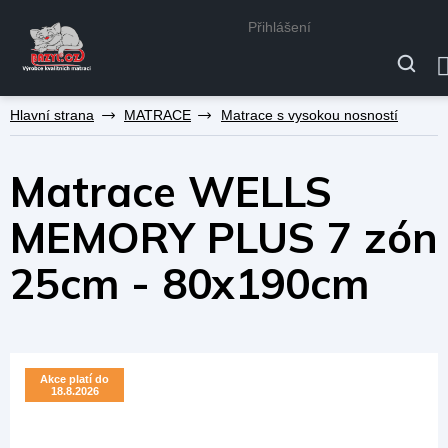
Přihlášení
Přejít
MATRACE
Matrace s vysokou nosností
na
obsah
Matrace WELLS
MEMORY PLUS 7 zón
25cm - 80x190cm
Akce platí do
Akce platí do
18.8.2026
18.8.2026