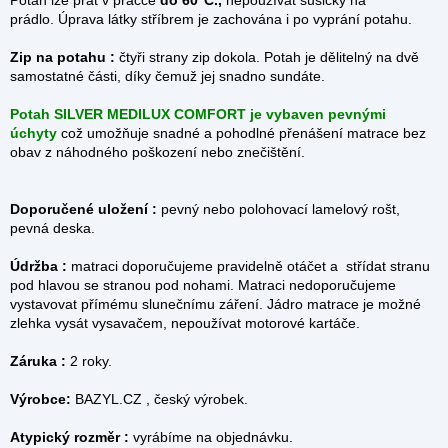
Potah lze prát v pračce
do 60°C.,
nepoužívat sušičky na
prádlo. Úprava látky stříbrem je zachována i po vyprání potahu.
Zip na potahu :
čtyři strany zip dokola.
Potah je dělitelný na dvě
samostatné části, díky čemuž jej snadno sundáte.
Potah SILVER MEDILUX COMFORT je vybaven pevnými
úchyty
což umožňuje snadné a pohodlné přenášení matrace bez
obav z náhodného poškození nebo znečištění.
Doporučené uložení :
pevný nebo polohovací lamelový rošt,
pevná deska.
Údržba :
matraci doporučujeme pravidelně otáčet a střídat stranu
pod hlavou se stranou pod nohami. Matraci nedoporučujeme
vystavovat přímému slunečnímu záření. Jádro matrace je možné
zlehka vysát vysavačem, nepoužívat motorové kartáče.
Záruka :
2 roky.
Výrobce:
BAZYL.CZ , český výrobek.
Atypický rozměr :
vyrábíme na objednávku.