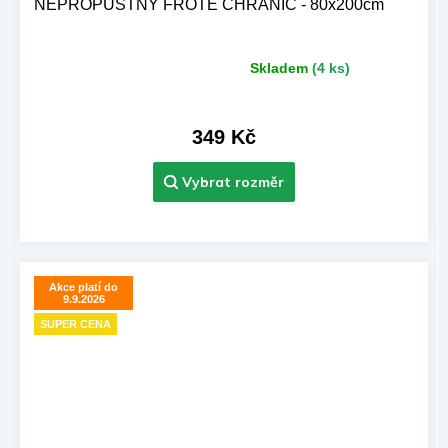
NEPROPUSTNÝ FROTÉ CHRÁNIČ - 80x200cm
Skladem
(4 ks)
Průměrné
hodnocení
produktu
je
349 Kč
5,0
z 5
hvězdiček.
Akce platí do
9.9.2026
SUPER CENA