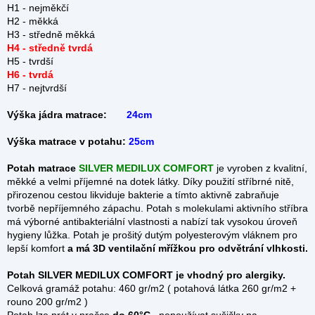
H1 - nejměkčí
H2 - měkká
H3 - středně měkká
H4 - středně tvrdá
H5 - tvrdší
H6 - tvrdá
H7 - nejtvrdší
Výška jádra matrace:
24cm
Výška matrace v potahu:
25cm
Potah matrace
SILVER MEDILUX COMFORT
je vyroben z kvalitní,
měkké a velmi příjemné na dotek látky. Díky použití stříbrné nitě,
přirozenou cestou likviduje bakterie a tímto aktivně zabraňuje
tvorbě nepříjemného zápachu. Potah s molekulami aktivního stříbra
má výborné antibakteriální vlastnosti a nabízí tak vysokou úroveň
hygieny lůžka. Potah je prošitý dutým polyesterovým vláknem pro
lepší komfort
a má 3D ventilační mřížkou pro odvětrání vlhkosti.
Potah SILVER MEDILUX COMFORT je vhodný pro alergiky.
Celková gramáž potahu: 460 gr/m2 ( potahová látka 260 gr/m2 +
rouno 200 gr/m2 )