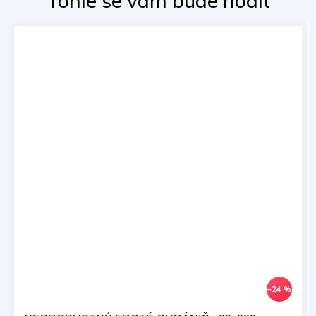
–24 %