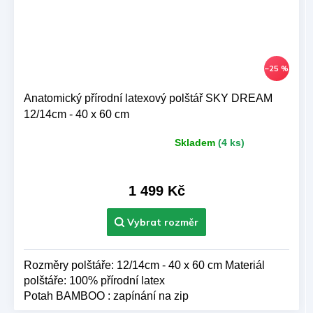
–25 %
Anatomický přírodní latexový polštář SKY DREAM
12/14cm - 40 x 60 cm
Skladem
(4 ks)
Průměrné
hodnocení
produktu
je
1 499 Kč
5,0
z 5
hvězdiček.
Rozměry polštáře: 12/14cm - 40 x 60 cm Materiál
polštáře: 100% přírodní latex
Potah BAMBOO : zapínání na zip