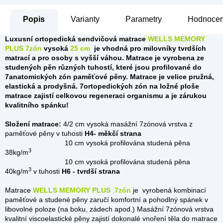
Popis
Parametry
Hodnocení
Luxusní ortopedická sendvičová matrace
WELLS MEMORY
PLUS 7zón
vysoká
25 cm
je vhodná pro milovníky tvrdších
matrací a pro osoby s vyšší váhou. Matrace je vyrobena ze
studených pěn různých tuhostí, které jsou profilované do
7anatomických zón paměťové pěny. Matrace je
velice pružná,
elastická a prodyšná. 7ortopedických zón na ložné ploše
matrace zajistí celkovou regeneraci organismu a je zárukou
kvalitního spánku!
Složení matrace:
4/2 cm vysoká masážní 7zónová vrstva z
paměťové pěny v tuhosti
H4- měkčí strana
10 cm vysoká profilována studená pěna
3
38kg/m
10 cm vysoká profilována studená pěna
3
40kg/m
v tuhosti
H6 - tvrdší strana
Matrace
WELLS MEMORY PLUS 7zón
je vyrobená kombinací
paměťové a studené pěny zaručí komfortní a pohodlný spánek v
libovolné poloze (na boku, zádech apod.) Masážní 7zónová vrstva
kvalitní viscoelastické pěny zajistí dokonalé vnoření těla do matrace