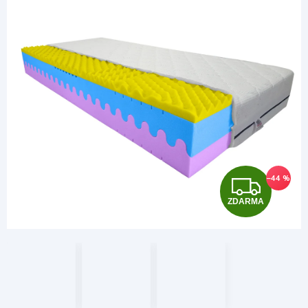
Z
–44 %
ZDARMA
D
A
R
M