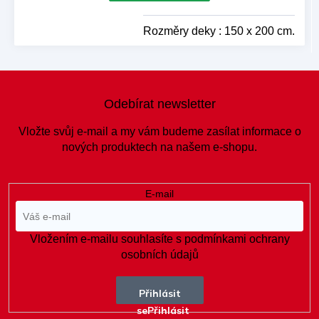
Rozměry deky : 150 x 200 cm.
Z
á
Odebírat newsletter
p
a
Vložte svůj e-mail a my vám budeme zasílat informace o
t
nových produktech na našem e-shopu.
í
E-mail
Vložením e-mailu souhlasíte s
podmínkami ochrany
osobních údajů
Přihlásit
se