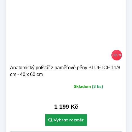
–36 %
Anatomický polštář z paměťové pěny BLUE ICE 11/8
cm - 40 x 60 cm
Skladem
(3 ks)
Průměrné
hodnocení
produktu
je
1 199 Kč
5,0
z 5
hvězdiček.