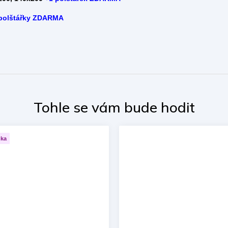
polštářky ZDARMA
nka