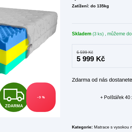
Zatížení:
do 135kg
Skladem
(3 ks)
, můžeme do
6 599 Kč
5 999 Kč
Zdarma od nás dostanet
Z
+ Polštářek 40
–9 %
ZDARMA
D
Kategorie:
Matrace s vysokou 