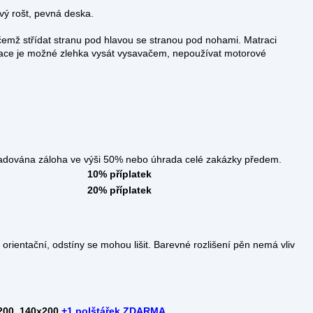
ý rošt, pevná deska.
čemž střídat stranu pod hlavou se stranou pod nohami. Matraci
ace je možné zlehka vysát vysavačem, nepoužívat motorové
áloha ve výši 50% nebo úhrada celé zakázky předem.
10% příplatek
20% příplatek
rientační, odstíny se mohou lišit. Barevné rozlišení pěn nemá vliv
200, 140x200
+
1 polštářek ZDARMA