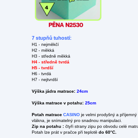
7 stupňů tuhostí:
H1 - nejměkčí
H2 - měkká
H3 - středně měkká
H4 - středně tvrdá
H5 - tvrdší
H6 - tvrdá
H7 - nejtvrdší
Výška jádra matrace:
24cm
Výška matrace v potahu:
25cm
Potah matrace
CASINO
je velmi prodyšný a příjemný 
vlákna, je snímatelný pro snadnou manipulaci.
Zip na potahu :
čtyři strany zipu po obvodu celé matr
Potah lze prát v pračce při teplotě
do 60°C.