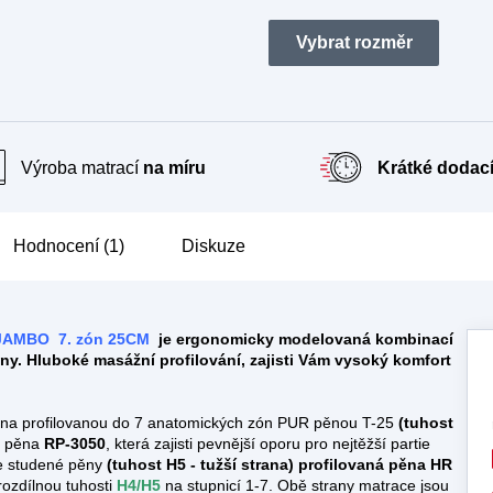
A
R
M
Výroba matrací
na míru
Krátké dodací
A
Hodnocení (1)
Diskuze
JAMBO 7. zón 25CM
je ergonomicky modelovaná kombinací
ěny.
Hluboké masážní profilování, zajisti Vám vysoký komfort
ena profilovanou do 7 anatomických zón PUR pěnou T-25
(tuhost
R pěna
RP-3050
, která zajisti pevnější oporu pro nejtěžší partie
e studené pěny
(tuhost H5 - tužší strana) profilovaná pěna HR
ozdílnou tuhosti
H4/H5
na stupnicí 1-7. Obě strany matrace jsou