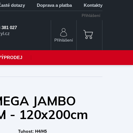
Časté dotazy
Doprava a platba
Kontakty
Přihlášení
 381 027
yl.cz
NÁKUPNÍ
KOŠÍK
VÝPRODEJ
 MEGA JAMBO
M - 120x200cm
Tuhost:
H4/H5