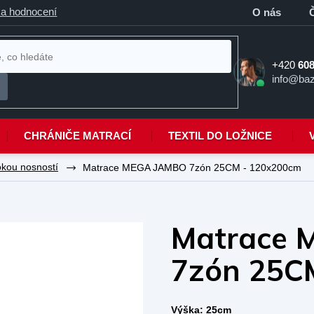
a hodnocení
O nás
+420
608
info@baz
CHRÁNIČE MATRACÍ
TEXTIL DO LOŽNICE
okou nosností
Matrace MEGA JAMBO 7zón 25CM - 120x200cm
Matrace
7zón 25C
Výška:
25cm