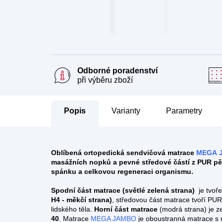
Odborné poradenství
při výběru zboží
Popis
Parametry
Oblíbená ortopedická sendvičová matrace
MEGA 
masážních nopků a pevné středové částí z PUR p
spánku a celkovou regeneraci organismu.
Spodní část matrace (světlé zelená strana)
je tvoř
H4 - měkčí strana)
, středovou část matrace tvoří PU
lidského těla.
Horní část matrace
(modrá strana) je z
40
. Matrace
MEGA JAMBO
je oboustranná matrace s r