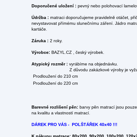
Doporučené uložení :
pevný nebo polohovací lamelov
Údržba :
matraci doporučujeme pravidelně otáčet, při
nevystavovat přímému slunečnímu záření. Jádro matr
kartáče.
Záruka :
2 roky.
Výrobce:
BAZYL.CZ , český výrobek.
Atypický rozměr :
vyrábíme na objednávku.
Z důvodu zakázkové výroby je vyžadována z
Prodloužení do 210 cm
Prodloužení do 220 cm
Barevné rozlišení pěn:
barvy pěn matrací jsou pouze o
na kvalitu a vlastností matrací.
DÁREK PRO VÁS - POLŠTÁŘEK 40x40 !!!
K nákupu matrace: 80x200, 90x200, 100x200, 120x