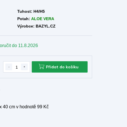
Tuhost:
H4/H5
Potah:
ALOE VERA
Výrobce: BAZYL.CZ
oručit do
11.8.2026
Přidat do košíku
e
 x 40 cm
v hodnotě 99 Kč