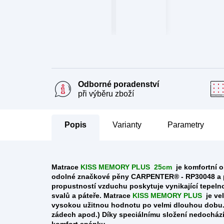
Odborné poradenství
při výběru zboží
Popis
Parametry
Matrace
KISS MEMORY PLUS
25cm
je komfortní 
odolné
značkové pěny CARPENTER® - RP30048
a
propustností vzduchu poskytuje vynikající tepelno
svalů a páteře. Matrace
KISS MEMORY PLUS
je ve
vysokou užitnou hodnotu po velmi dlouhou dobu. 
zádech apod.) Díky speciálnímu složení nedochází