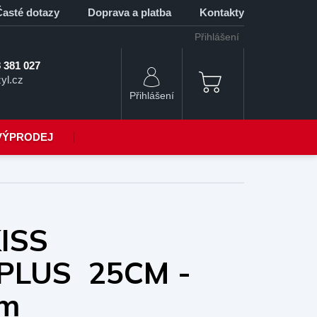
Časté dotazy
Doprava a platba
Kontakty
Přihlášení
 381 027
yl.cz
NÁKUPNÍ
KOŠÍK
VÝPRODEJ
ISS
PLUS 25CM -
cm