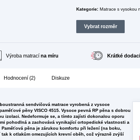
A
Kategorie:
Matrace s vysokou 
R
M
Výroba matrací
na míru
Krátké dodací
A
Hodnocení (2)
Diskuze
oboustranná sendvičová matrace vyrobená z
vysoce
paměťové pěny VISCO 4515
.
Vysoce pevná RP pěna s dobrou
u izolaci. Nedeformuje se, a tímto zajísti dokonalou oporu
lmi pohodlná a zachovává vynikající ortopedické vlastnosti a
Paměťová pěna je zárukou komfortu při ležení (na boku,
 tak k otlakům omezujících krevní oběh
, což výrazně zvýší