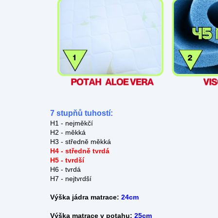
7 stupňů tuhostí:
H1 - nejměkčí
H2 - měkká
H3 - středně měkká
H4 - středně tvrdá
H5 - tvrdší
H6 - tvrdá
H7 - nejtvrdší
Výška jádra matrace:
24cm
Výška matrace v potahu:
25cm