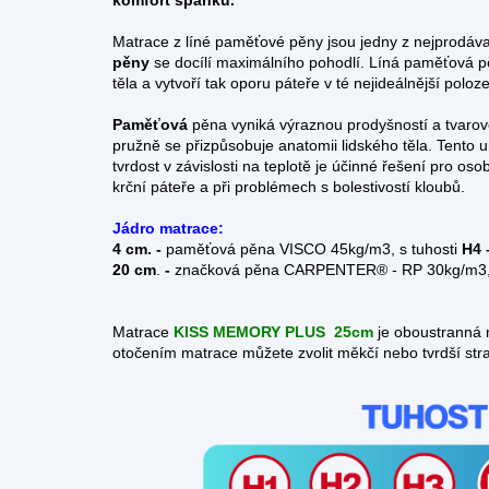
komfort spánku.
Matrace z líné paměťové pěny jsou jedny z nejprodáv
pěny
se docílí maximálního pohodlí.
Líná paměťová pě
těla a vytvoří tak oporu páteře v té nejideálnější poloze
Paměťová
pěna vyniká výraznou prodyšností a tvarov
pružně se přizpůsobuje anatomii lidského těla. Tento 
tvrdost v závislosti na teplotě je účinné řešení pro oso
krční páteře a při problémech s bolestivostí kloubů.
Jádro matrace:
4 cm. -
paměťová pěna VISCO 45kg/m3, s tuhosti
H4 
20 cm
.
-
značková pěna CARPENTER® - RP
30kg/m3,
Matrace
KISS MEMORY PLUS
25cm
je oboustranná m
otočením matrace můžete zvolit měkčí nebo tvrdší str