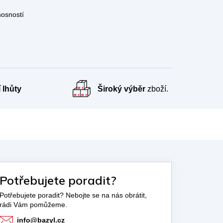
nosností
 lhůty
Široký výběr
zboží.
Potřebujete poradit?
info
@
bazyl.cz