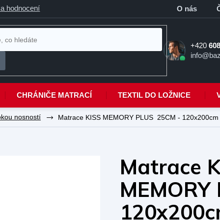
a hodnocení
O nás
+420
608
info@baz
CHRÁNIČE MATRACÍ
TEXTIL DO LOŽNICE
okou nosností
Matrace KISS MEMORY PLUS 25CM - 120x200cm
Matrace K
MEMORY 
120x200