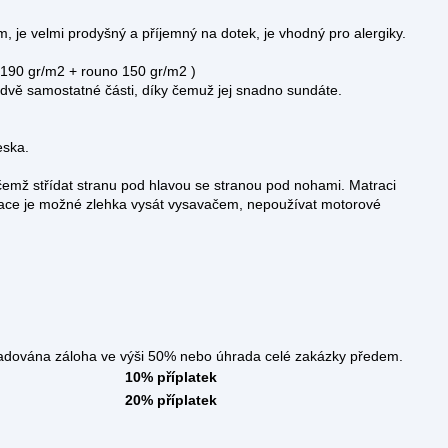
, je velmi prodyšný a příjemný na dotek, je vhodný pro alergiky.
 190 gr/m2 + rouno 150 gr/m2 )
 na dvě samostatné části, díky čemuž jej snadno sundáte.
eska.
čemž střídat stranu pod hlavou se stranou pod nohami. Matraci
ace je možné zlehka vysát vysavačem, nepoužívat motorové
áloha ve výši 50% nebo úhrada celé zakázky předem.
10% příplatek
20% příplatek