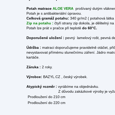
Potah matrace
ALOE VERA
prošívaný dutým vláknem
Potah je s antibakteriální úpravou.
Celková gramáž potahu:
340 gr/m2 ( potahová látka
Zip na potahu :
čtyři strany zip dokola, je dělitelný
Potah lze prát v pračce při teplotě
do 60°C.
Doporučené uložení :
pevný lamelový rošt, pevná d
Údržba :
matraci doporučujeme pravidelně otáčet, při
nevystavovat přímému slunečnímu záření. Jádro matr
kartáče.
Záruka :
2 roky.
Výrobce:
BAZYL.CZ , český výrobek.
Atypický rozměr :
vyrábíme na objednávku.
Z důvodu zakázkové výroby je vyžadována z
Prodloužení do 210 cm
Prodloužení do 220 cm