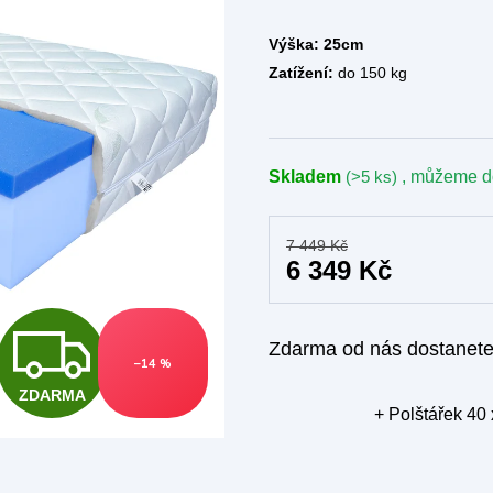
Výška: 25cm
Zatížení:
do 150 kg
Skladem
(>5 ks)
, můžeme d
7 449 Kč
6 349 Kč
Z
Zdarma od nás dostanet
–14 %
ZDARMA
D
+ Polštářek 40