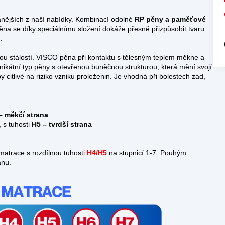
anějších z naší nabídky. Kombinací odolné
RP pěny a
paměťové
na se díky speciálnímu složení dokáže přesně přizpůsobit tvaru
.
ou stálostí. VISCO pěna při kontaktu s tělesným teplem měkne a
unikátní typ pěny s otevřenou buněčnou strukturou, která mění svojí
by citlivé na riziko vzniku proleženin. Je vhodná při bolestech zad,
– měkčí strana
 s tuhosti
H5 – tvrdší strana
atrace s rozdílnou tuhosti
H4/H5
na stupnicí 1-7. Pouhým
anu.