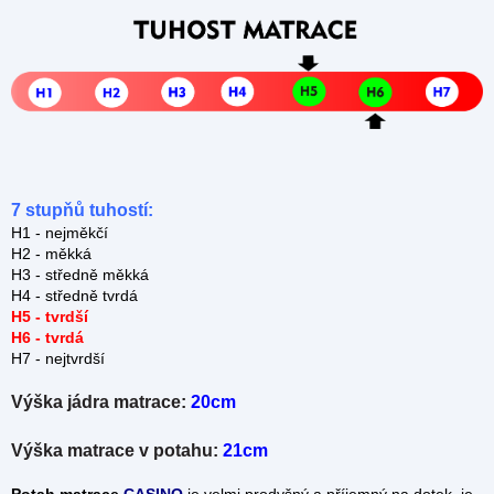
7 stupňů tuhostí:
H1 - nejměkčí
H2 - měkká
H3 - středně měkká
H4 - středně tvrdá
H5 - tvrdší
H6 - tvrdá
H7 - nejtvrdší
Výška jádra matrace:
20cm
Výška matrace v potahu:
21cm
Potah matrace
CASINO
je velmi prodyšný a příjemný na dotek, je