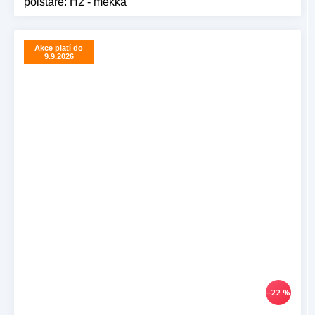
polštáře: H2 - měkká
Akce platí do
9.9.2026
–22 %