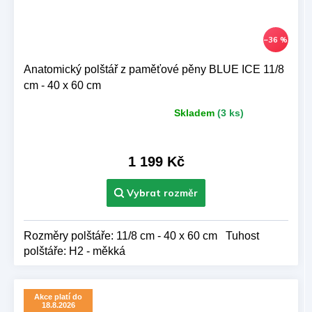
–36 %
Anatomický polštář z paměťové pěny BLUE ICE 11/8
cm - 40 x 60 cm
Skladem
(3 ks)
Průměrné
hodnocení
produktu
je
1 199 Kč
5,0
z 5
hvězdiček.
Rozměry polštáře: 11/8 cm - 40 x 60 cm Tuhost
polštáře: H2 - měkká
Akce platí do
18.8.2026