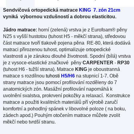
Sendvičová ortopedická matrace
KING 7. zón 21cm
vyniká
výbornou vzdušností a dobrou elasticitou.
Jádro
matrace:
horní (zelená) vrstva je z Eurofoam® pěny
N25 s vyšší hustotou (tuhost H5 - měkčí strana), středovou
část matrace tvoří tlakově pojena pěna RE-80, která dodává
matraci přirozenou tuhost, optimalizuje ortopedické
vlastnosti a je zárukou dlouhé životnosti. Spodní (bílá) vrstva
je z vysoce-elastické značkové pěny
CARPENTER
-
RP30
(tuhost H6 - tužší strana). Matrace
KING
je oboustranná
matrace s rozdílnou
tuhosti
H5/H6
na stupnicí 1-7. Obě
strany matrace jsou pomocí profilování rozděleny do 7
anatomických zón. Masážní profilování napomáhá k
uvolnění svalstva, prokrvení pokožky a relaxací. Konstrukce
matrace a použiti kvalitních materiálů pří výrobě zaručí
komfortní a pohodlný spánek v libovolné poloze ( na boku,
zádech apod.) Pouhým otočením matrace můžete zvolit
měkčí nebo tvrdší stranu.