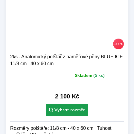
–37 %
2ks - Anatomický polštář z paměťové pěny BLUE ICE
11/8 cm - 40 x 60 cm
Skladem
(5 ks)
Průměrné
hodnocení
produktu
je
2 100 Kč
5,0
z 5
hvězdiček.
Rozměry polštáře: 11/8 cm - 40 x 60 cm Tuhost