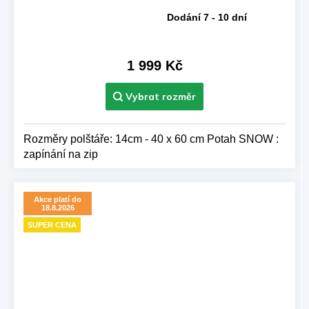
Dodání 7 - 10 dní
Průměrné
hodnocení
produktu
je
1 999 Kč
5,0
z 5
hvězdiček.
Rozměry polštáře: 14cm - 40 x 60 cm Potah SNOW :
zapínání na zip
Akce platí do
18.8.2026
SUPER CENA