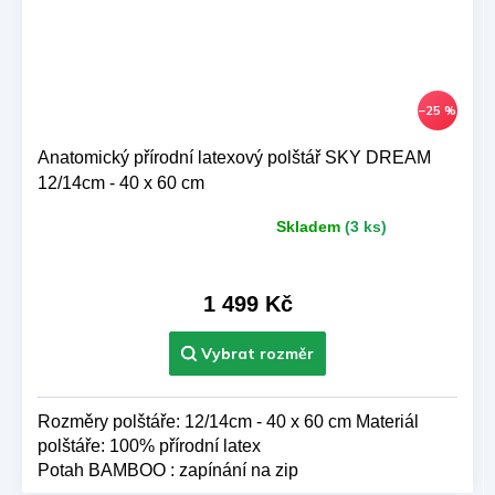
–25 %
Anatomický přírodní latexový polštář SKY DREAM
12/14cm - 40 x 60 cm
Skladem
(3 ks)
Průměrné
hodnocení
produktu
je
1 499 Kč
5,0
z 5
hvězdiček.
Rozměry polštáře: 12/14cm - 40 x 60 cm Materiál
polštáře: 100% přírodní latex
Potah BAMBOO : zapínání na zip