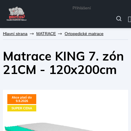
Přihlášení
Přejít
MATRACE
Ortopedické matrace
na
obsah
Matrace KING 7. zón
21CM - 120x200cm
Akce platí do
Akce platí do
9.9.2026
9.9.2026
SUPER CENA
SUPER CENA