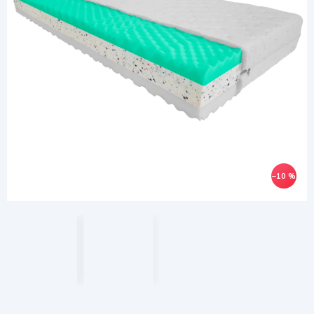
–10 %