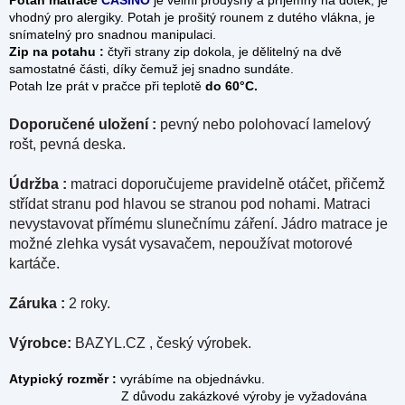
vhodný pro alergiky. Potah je prošitý rounem z dutého vlákna, je
snímatelný pro snadnou manipulaci.
Zip na potahu :
čtyři strany zip dokola, je dělitelný na dvě
samostatné části, díky čemuž jej snadno sundáte.
Potah lze prát v pračce při teplotě
do 60°C.
Doporučené uložení :
pevný nebo polohovací lamelový
rošt, pevná deska.
Údržba :
matraci doporučujeme pravidelně otáčet, přičemž
střídat stranu pod hlavou se stranou pod nohami. Matraci
nevystavovat přímému slunečnímu záření. Jádro matrace je
možné zlehka vysát vysavačem, nepoužívat motorové
kartáče.
Záruka :
2 roky.
Výrobce:
BAZYL.CZ , český výrobek.
Atypický rozměr :
vyrábíme na objednávku.
Z důvodu zakázkové výroby je vyžadována