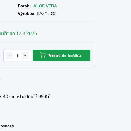
Potah:
ALOE VERA
Výrobce:
BAZYL.CZ
ručit do
12.8.2026
Přidat do košíku
e
 x 40 cm
v hodnotě 99 Kč
nosností