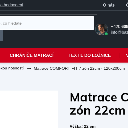
a hodnocení
O nás
+420
608
info@baz
CHRÁNIČE MATRACÍ
TEXTIL DO LOŽNICE
okou nosností
Matrace COMFORT FIT 7 zón 22cm - 120x200cm
Matrace 
zón 22cm
Výška: 22 cm