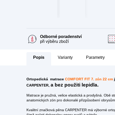
Odborné poradenství
při výběru zboží
Popis
Parametry
Ortopedická matrace
COMFORT FIT 7. zón 22 cm
a bez použiti lepidla.
CARPENTER,
Matrace je pružná, velice elastická a prodyšná.
Obě st
anatomických zón pro dokonalé přizpůsobení obrysům 
Kvalitní značková pěna CARPENTER má výborné ortopedi
čímž zajísti dokonalou oporu svalů a páteře.