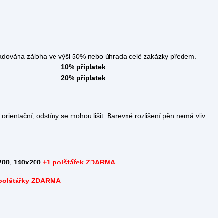
áloha ve výši 50% nebo úhrada celé zakázky předem.
10% příplatek
20% příplatek
rientační, odstíny se mohou lišit. Barevné rozlišení pěn nemá vliv
200, 140x200
+
1 polštářek ZDARMA
polštářky ZDARMA