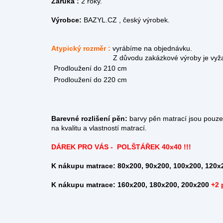
Záruka :
2 roky.
Výrobce:
BAZYL.CZ , český výrobek.
Atypický rozměr :
vyrábíme na objednávku.
Z důvodu zakázkové výroby je vyžadována z
Prodloužení do 210 cm
Prodloužení do 220 cm
Barevné rozlišení pěn:
barvy pěn matrací jsou pouze o
na kvalitu a vlastností matrací.
DÁREK PRO VÁS - POLŠTÁŘEK 40x40 !!!
K nákupu matrace: 80x200, 90x200, 100x200, 120x
K nákupu matrace: 160x200, 180x200, 200x200
+2 