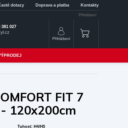
Časté dotazy
Doprava a platba
Kontakty
Přihlášení
 381 027
yl.cz
NÁKUPNÍ
KOŠÍK
VÝPRODEJ
COMFORT FIT 7
 - 120x200cm
Tuhost:
H4/H5