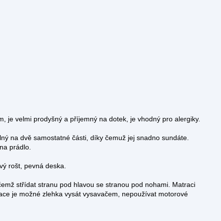
, je velmi prodyšný a příjemný na dotek, je vhodný pro alergiky.
elný na dvě samostatné části, díky čemuž jej snadno sundáte.
 na prádlo.
ý rošt, pevná deska.
čemž střídat stranu pod hlavou se stranou pod nohami. Matraci
ace je možné zlehka vysát vysavačem, nepoužívat motorové