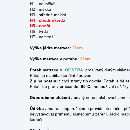
H1 - nejměkčí
H2 - měkká
H3 - středně měkká
H4 - středně tvrdá
H5 - tvrdší
H6 - tvrdá
H7 - nejtvrdší
Výška jádra matrace:
21cm
Výška matrace v potahu:
22cm
Potah matrace
ALOE VERA
prošívaný dutým vláknem
Potah je s antibakteriální úpravou.
Zip na potahu :
čtyři strany zip dokola.
Potah je dělit
Potah lze prát v pračce
do 60°C.,
nepoužívat sušičky
Doporučené uložení :
pevný nebo polohovací lamelov
Údržba :
matraci doporučujeme pravidelně otáčet, při
nevystavovat přímému slunečnímu záření. Jádro matr
kartáče.