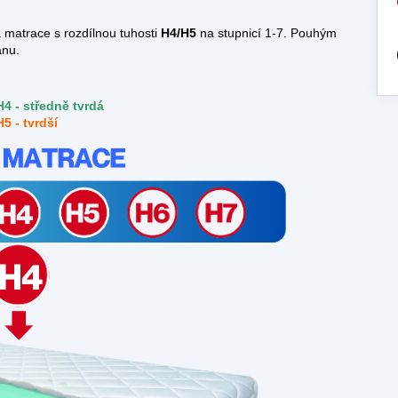
 matrace s rozdílnou tuhosti
H4/H5
na stupnicí 1-7. Pouhým
anu.
H4 - středně tvrdá
H5 - tvrdší