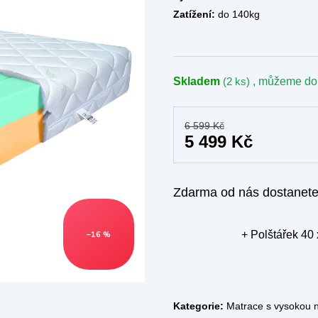
Zatížení:
do 140kg
Skladem
(2 ks)
, můžeme do
6 599 Kč
5 499 Kč
Zdarma od nás dostanet
+ Polštářek 40
–16 %
Kategorie:
Matrace s vysokou 