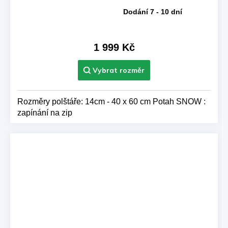
Dodání 7 - 10 dní
Průměrné
hodnocení
produktu
je
1 999 Kč
5,0
z 5
hvězdiček.
Rozměry polštáře: 14cm - 40 x 60 cm Potah SNOW :
zapínání na zip