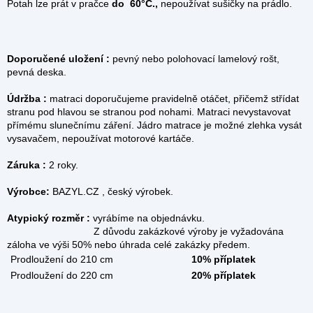
Potah lze prát v pračce
do 60°C.,
nepoužívat sušičky na prádlo.
Doporučené uložení :
pevný nebo polohovací lamelový rošt,
pevná deska.
Údržba :
matraci doporučujeme pravidelně otáčet, přičemž střídat
stranu pod hlavou se stranou pod nohami. Matraci nevystavovat
přímému slunečnímu záření. Jádro matrace je možné zlehka vysát
vysavačem, nepoužívat motorové kartáče.
Záruka :
2 roky.
Výrobce:
BAZYL.CZ , český výrobek.
Atypický rozměr :
vyrábíme na objednávku.
Z důvodu zakázkové výroby je vyžadována
záloha ve výši 50% nebo úhrada celé zakázky předem.
Prodloužení do 210 cm
10% příplatek
Prodloužení do 220 cm
20% příplatek