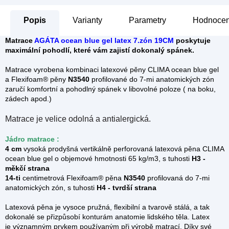
Popis
Parametry
Hodnocení
Matrace
AGÁTA ocean blue gel latex 7.zón 19CM
poskytuje
maximální pohodlí, které vám zajistí dokonalý spánek.
Matrace vyrobena kombinaci latexové pěny CLIMA ocean blue gel
a
Flexifoam® pěny
N3540
profilované do 7-mi anatomických zón
zaručí komfortní a pohodlný spánek v libovolné poloze ( na boku,
zádech apod.)
Matrace je velice odolná a antialergická.
Jádro matrace :
4 cm
vysoká prodyšná vertikálně perforovaná latexová pěna CLIMA
ocean blue gel o objemové hmotnosti 65 kg/m3, s tuhosti
H3 -
měkčí strana
14-ti
centimetrová Flexifoam® pěna
N3540
profilovaná do 7-mi
anatomických zón,
s tuhosti
H4 - tvrdší strana
Latexová pěna je vysoce pružná, flexibilní a tvarově stálá, a tak
dokonalé se přizpůsobí konturám anatomie lidského těla. Latex
je významným prvkem používaným při výrobě matrací. Díky své