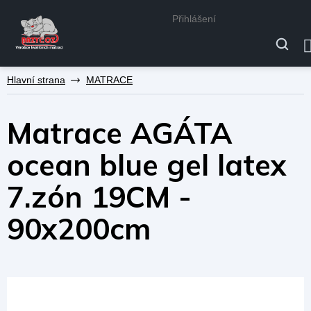
Přihlášení
Přejít
MATRACE
na
obsah
Matrace AGÁTA
ocean blue gel latex
7.zón 19CM -
90x200cm