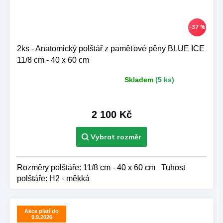
–37 %
2ks - Anatomický polštář z paměťové pěny BLUE ICE
11/8 cm - 40 x 60 cm
Skladem
(5 ks)
Průměrné
hodnocení
produktu
je
2 100 Kč
5,0
z 5
hvězdiček.
Rozměry polštáře: 11/8 cm - 40 x 60 cm Tuhost
polštáře: H2 - měkká
Akce platí do
9.9.2026