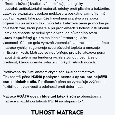
přírodní složce ( kaučukového mléka) je alergicky
neutrální, antibakteriální materiál, odolný proti plísním a bakteriím.
Latex se vyznačuje vysokou měkkostí a poskytne vám příjemný
pocit při ležení, také pomůže k uvolnění svalstva a relaxaci
organismu při nízkém tlaku vůči tělu. Latexová pěna je vhodná při
bolestech zad, krční páteře a při problémech s bolestivostí kloubů.
Latex po stlačení se velmi rychle vrací do původního tvaru.
Latex napuštěný gelem
má ideální termoregulační
vlastností. Částice gelu výrazně zpomalují saturaci teplem a tímto
matrace rychleji regeneruje svou původní teplotu a omezuje
infiltraci vlhkosti.
Matrace se nepřehřeje, protože latexová pěna
napuštěná gelem má tendenci rychle stydnout. Jedná se o
přednost, kterou oceníte zvláště v horkých letních nocích.
Profilovaná do 7-mi anatomických zón 14-ti centimetrová
Flexifoam® pěna
N3540 poskytne pevnou oporu pro nejtěžší
partie lidského těla.
Flexifoam® pěna se vyznačuje zvýšenou
flexibilitou, trvanlivosti a odolností proti deformaci.
Matrace
AGÁTA ocean blue gel latex 7.zón
je oboustranná
matrace s rozdílnou tuhosti
H3/H4
na stupnicí 1-7.