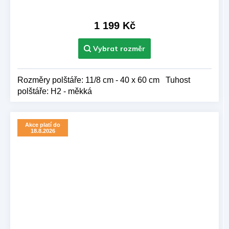
hodnocení
produktu
je
1 199 Kč
5,0
z 5
hvězdiček.
Rozměry polštáře: 11/8 cm - 40 x 60 cm Tuhost
polštáře: H2 - měkká
Akce platí do
18.8.2026