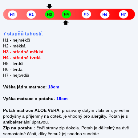
7 stupňů tuhostí:
H1 - nejměkčí
H2 - měkká
H3 - středně měkká
H4 - středně tvrdá
H5 - tvrdší
H6 - tvrdá
H7 - nejtvrdší
Výška jádra matrace:
18cm
Výška matrace v potahu:
19cm
Potah matrace
ALOE VERA
prošívaný dutým vláknem, je velmi
prodyšný a příjemný na dotek, je vhodný pro alergiky. Potah je s
antibakteriální úpravou.
Zip na potahu :
čtyři strany zip dokola.
Potah je dělitelný na dvě
samostatné části, díky čemuž jej snadno sundáte.