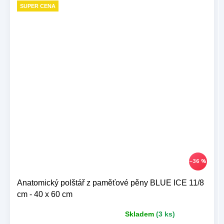
SUPER CENA
–36 %
Anatomický polštář z paměťové pěny BLUE ICE 11/8
cm - 40 x 60 cm
Skladem
(3 ks)
Průměrné