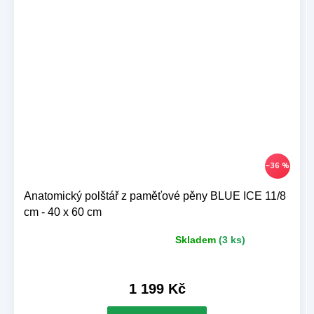
–36 %
Anatomický polštář z paměťové pěny BLUE ICE 11/8
cm - 40 x 60 cm
Skladem
(3 ks)
Průměrné
hodnocení
produktu
je
1 199 Kč
5,0
z 5