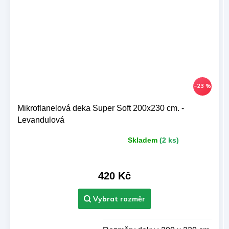
–23 %
Mikroflanelová deka Super Soft 200x230 cm. -
Levandulová
Skladem
(2 ks)
Průměrné
hodnocení
produktu
je
420 Kč
5,0
z 5
hvězdiček.