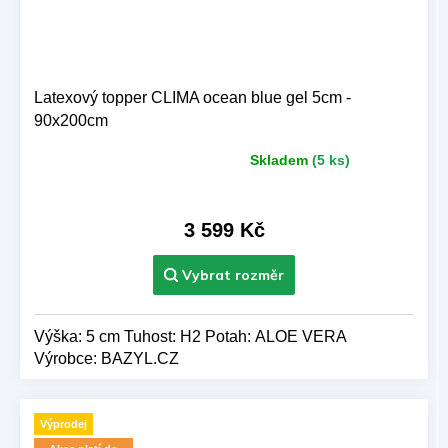
Latexový topper CLIMA ocean blue gel 5cm -
90x200cm
Skladem
(5 ks)
Průměrné
hodnocení
produktu
je
3 599 Kč
5,0
z 5
hvězdiček.
Výška: 5 cm Tuhost: H2 Potah: ALOE VERA
Výrobce: BAZYL.CZ
Výprodej