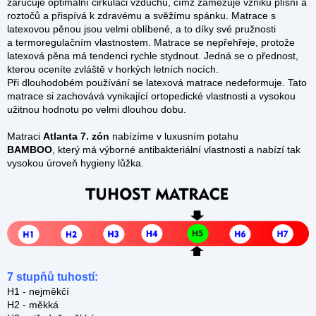
zaručuje optimální cirkulaci vzduchu, čímž
zamezuje vzniku plísní a
roztočů a
přispívá k zdravému a svěžímu spánku.
Matrace s
latexovou pěnou jsou velmi oblíbené, a to díky své pružnosti
a termoregulačním vlastnostem. Matrace se nepřehřeje, protože
latexová pěna má tendenci rychle stydnout. Jedná se o přednost,
kterou oceníte zvláště v horkých letních nocích.
Při dlouhodobém používání se latexová matrace nedeformuje. Tato
matrace si zachovává vynikající ortopedické vlastnosti a vysokou
užitnou hodnotu po velmi dlouhou dobu.
Matraci
Atlanta 7. zón
nabízíme
v luxusním potahu
BAMBOO
, který má výborné antibakteriální vlastnosti a nabízí tak
vysokou úroveň hygieny lůžka.
7 stupňů tuhostí:
H1 - nejměkčí
H2 - měkká