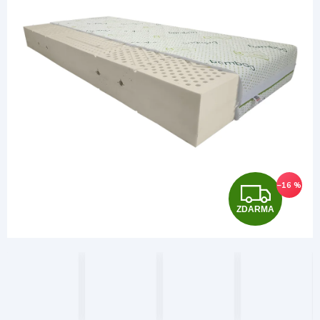
Z
–16 %
ZDARMA
D
A
R
M