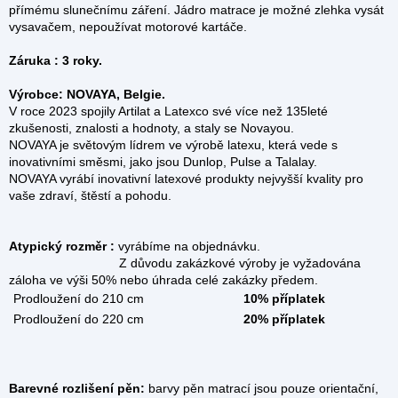
přímému slunečnímu záření. Jádro matrace je možné zlehka vysát
vysavačem, nepoužívat motorové kartáče.
Záruka :
3 roky.
Výrobce: NOVAYA, Belgie.
V roce 2023 spojily Artilat a Latexco své více než 135leté
zkušenosti, znalosti a hodnoty, a staly se Novayou.
NOVAYA je světovým lídrem ve výrobě latexu, která vede s
inovativními směsmi, jako jsou Dunlop, Pulse a Talalay.
NOVAYA vyrábí inovativní latexové produkty nejvyšší kvality pro
vaše zdraví, štěstí a pohodu.
Atypický rozměr :
vyrábíme na objednávku.
Z důvodu zakázkové výroby je vyžadována
záloha ve výši 50% nebo úhrada celé zakázky předem.
Prodloužení do 210 cm
10% příplatek
Prodloužení do 220 cm
20% příplatek
Barevné rozlišení pěn:
barvy pěn matrací jsou pouze orientační,