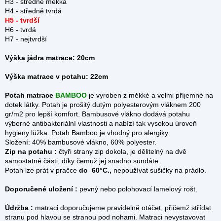
H3 - středně měkká
H4 - středně tvrdá
H5 - tvrdší
H6 - tvrdá
H7 - nejtvrdší
Výška jádra matrace:
20cm
Výška matrace v potahu:
22cm
Potah matrace
BAMBOO
je vyroben z měkké a velmi příjemné na
dotek látky. Potah je prošitý dutým polyesterovým vláknem 200
gr/m2 pro lepší komfort. Bambusové vlákno dodává potahu
výborné antibakteriální vlastnosti a nabízí tak vysokou úroveň
hygieny lůžka. Potah Bamboo je vhodný pro alergiky.
Složení: 40% bambusové vlákno, 60% polyester.
Zip na potahu :
čtyři strany zip dokola, je dělitelný na dvě
samostatné části, díky čemuž jej snadno sundáte.
Potah lze prát v pračce
do 60°C.,
nepoužívat sušičky na prádlo.
Doporučené uložení :
pevný nebo polohovací lamelový rošt.
Údržba :
matraci doporučujeme pravidelně otáčet, přičemž střídat
stranu pod hlavou se stranou pod nohami. Matraci nevystavovat