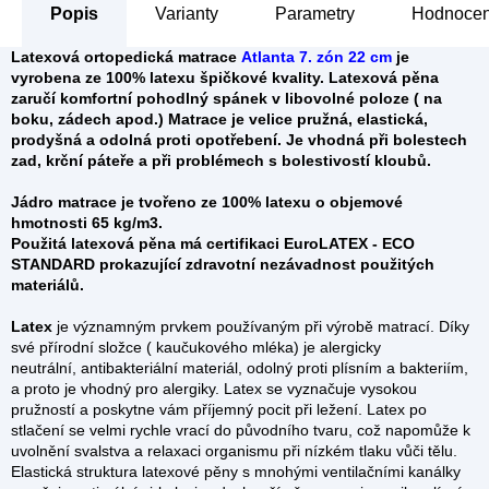
Popis
Parametry
Hodnocení
Latexová ortopedická matrace
Atlanta 7. zón 22 cm
je
vyrobena ze 100% latexu špičkové kvality.
Latexová pěna
zaručí komfortní pohodlný spánek v libovolné poloze ( na
boku, zádech apod.)
Matrace je
velice pružná, elastická,
prodyšná
a odolná proti opotřebení. Je vhodná při bolestech
zad, krční páteře a při problémech s bolestivostí kloubů.
Jádro matrace je tvořeno ze
100% latexu
o objemové
hmotnosti 65 kg/m3.
Použitá latexová pěna má certifikaci EuroLATEX - ECO
STANDARD prokazující zdravotní nezávadnost použitých
materiálů.
Latex
je významným prvkem používaným při výrobě matrací. Díky
své přírodní složce ( kaučukového mléka) je alergicky
neutrální, antibakteriální materiál, odolný proti plísním a bakteriím,
a proto je vhodný pro alergiky. Latex se vyznačuje vysokou
pružností a poskytne vám příjemný pocit při ležení. Latex po
stlačení se velmi rychle vrací do původního tvaru, což napomůže k
uvolnění svalstva a relaxaci organismu při nízkém tlaku vůči tělu.
Elastická struktura latexové pěny s mnohými ventilačními kanálky