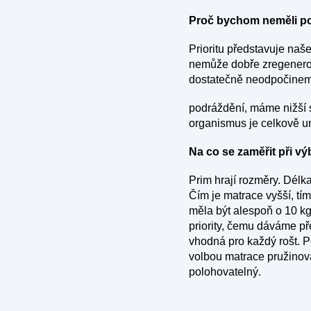
Proč bychom neměli p
Prioritu představuje naš
nemůže dobře zregenerova
dostatečně neodpočine
podráždění, máme nižší s
organismus je celkově u
Na co se zaměřit při v
Prim hrají rozměry. Délka
Čím je matrace vyšší, tí
měla být alespoň o 10 kg
priority, čemu dáváme př
vhodná pro každý rošt. P
volbou matrace pružinov
polohovatelný.