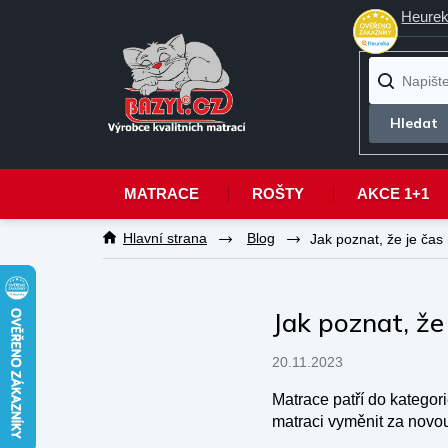
Heurek
MATRACE
ROŠTY
AKCE 1+1
Přejít
Blog
Jak poznat, že je čas
na
obsah
Jak poznat, že
20.11.2023
Matrace patří do kategori
matraci vyměnit za novou?