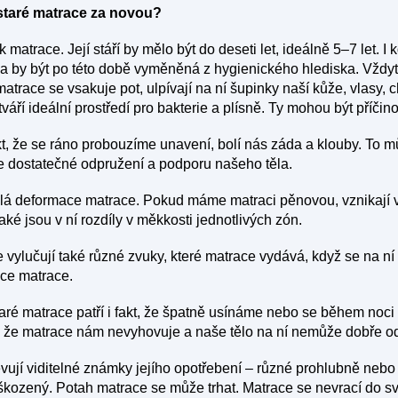
staré matrace za novou?
 matrace. Její stáří by mělo být do deseti let, ideálně 5–7 let. I
la by být po této době vyměněná z hygienického hlediska. Vžd
matrace se vsakuje pot, ulpívají na ní šupinky naší kůže, vlasy, c
váří ideální prostředí pro bakterie a plísně. Ty mohou být příčin
t, že se ráno probouzíme unavení, bolí nás záda a klouby. To m
je dostatečné odpružení a podporu našeho těla.
lá deformace matrace. Pokud máme matraci pěnovou, vznikají v 
aké jsou v ní rozdíly v měkkosti jednotlivých zón.
 vylučují také různé zvuky, které matrace vydává, když se na ní
ice matrace.
é matrace patří i fakt, že špatně usínáme nebo se během noci
 že matrace nám nevyhovuje a naše tělo na ní nemůže dobře od
ují viditelné známky jejího opotřebení – různé prohlubně nebo h
oškozený. Potah matrace se může trhat. Matrace se nevrací do s