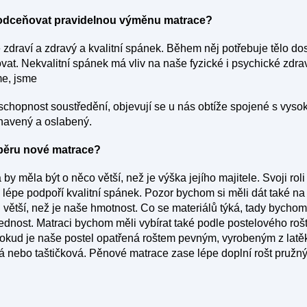
odceňovat pravidelnou výměnu matrace?
e zdraví a zdravý a kvalitní spánek. Během něj potřebuje tělo do
t. Nekvalitní spánek má vliv na naše fyzické i psychické zdra
me, jsme
chopnost soustředění, objevují se u nás obtíže spojené s vyso
navený a oslabený.
ýběru nové matrace?
 by měla být o něco větší, než je výška jejího majitele. Svoji roli
m lépe podpoří kvalitní spánek. Pozor bychom si měli dát také na
 větší, než je naše hmotnost. Co se materiálů týká, tady bychom
ednost. Matraci bychom měli vybírat také podle postelového roš
okud je naše postel opatřená roštem pevným, vyrobeným z latěk,
á nebo taštičková. Pěnové matrace zase lépe doplní rošt pružn