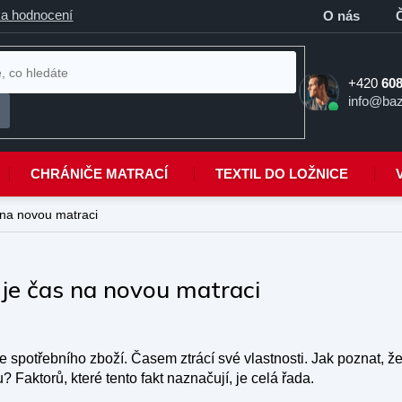
a hodnocení
O nás
+420
608
info@baz
CHRÁNIČE MATRACÍ
TEXTIL DO LOŽNICE
 na novou matraci
 je čas na novou matraci
e spotřebního zboží. Časem ztrácí své vlastnosti. Jak poznat, že
 Faktorů, které tento fakt naznačují, je celá řada.