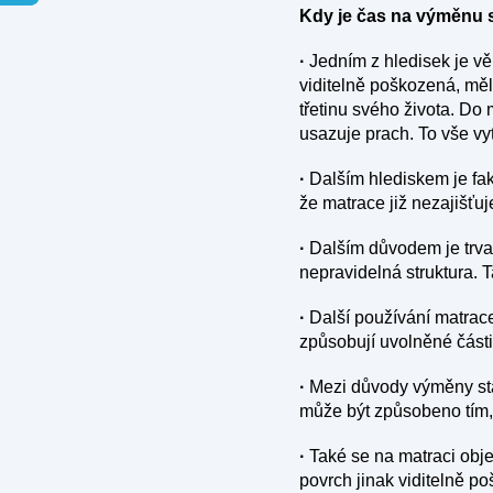
Kdy je čas na výměnu 
·
Jedním z hledisek je věk
viditelně poškozená, mě
třetinu svého života. Do 
usazuje prach. To vše vyt
·
Dalším hlediskem je fak
že matrace již nezajišťu
·
Dalším důvodem je trva
nepravidelná struktura. T
·
Další používání matrace
způsobují uvolněné část
·
Mezi důvody výměny star
může být způsobeno tím,
·
Také se na matraci objev
povrch jinak viditelně p