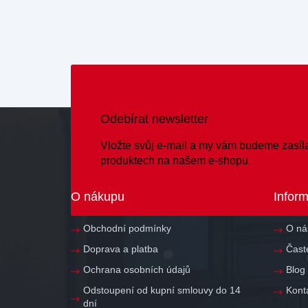
Odebírat newsletter
Vložte svůj e-mail a my vám budeme zasíl
produktech na našem e-shopu.
Z
á
O nákupu
Infor
p
a
Obchodní podmínky
O ná
t
Doprava a platba
Čast
í
Ochrana osobních údajů
Blog
Odstoupení od kupní smlouvy do 14
Kont
dní