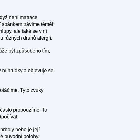
 když není matrace
yť spánkem trávíme téměř
hlupy, ale také se v ní
ou různých druhů alergií.
ůže být způsobeno tím,
ní hrudky a objevuje se
 otáčíme. Tyto zvuky
 často probouzíme. To
počívat.
rboly nebo je její
vé původní polohy.