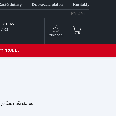
Časté dotazy
Doprava a platba
Kontakty
Přihlášení
 381 027
yl.cz
NÁKUPNÍ
KOŠÍK
VÝPRODEJ
 je čas naši starou