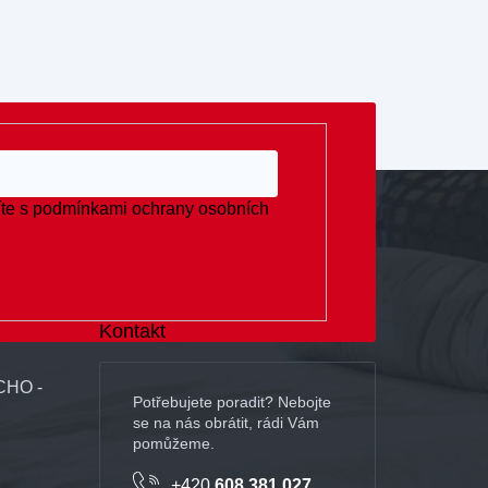
te s
podmínkami ochrany osobních
Kontakt
CHO -
+420
608 381 027