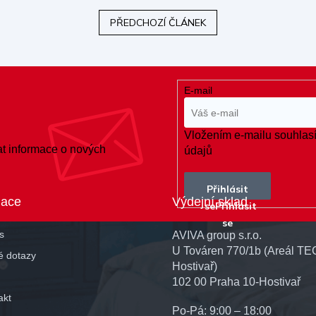
PŘEDCHOZÍ ČLÁNEK
E-mail
Vložením e-mailu souhlasí
at informace o nových
údajů
Přihlásit
mace
Výdejní sklad
se
s
AVIVA group s.r.o.
U Továren 770/1b (Areál TE
é dotazy
Hostivař)
102 00 Praha 10-Hostivař
akt
Po-Pá: 9:00 – 18:00