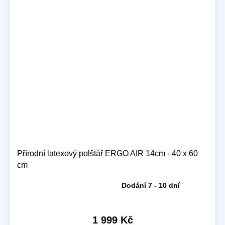
Přírodní latexový polštář ERGO AIR 14cm - 40 x 60
cm
Dodání 7 - 10 dní
Průměrné
hodnocení
produktu
je
1 999 Kč