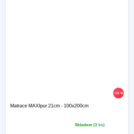
–16 %
Matrace MAXIpur 21cm - 100x200cm
Skladem
(3 ks)
Průměrné
hodnocení