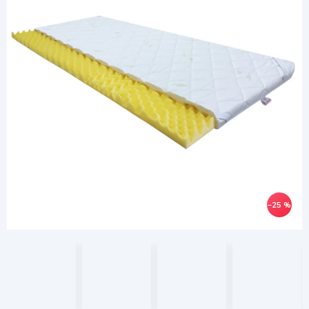
–25 %