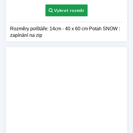
5,0
z 5
hvězdiček.
Rozměry polštáře: 14cm - 40 x 60 cm Potah SNOW :
zapínání na zip