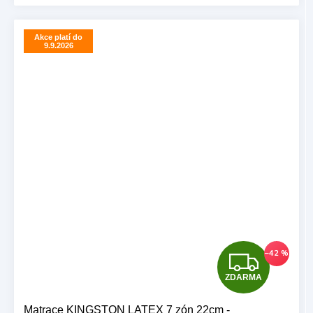
Akce platí do
9.9.2026
Z
–42 %
ZDARMA
D
Matrace KINGSTON LATEX 7 zón 22cm -