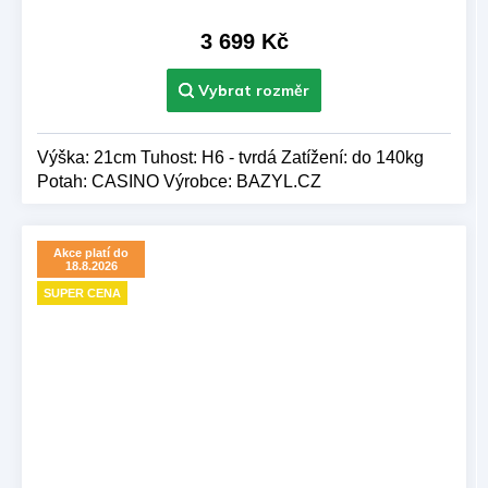
produktu
je
3 699 Kč
5,0
z 5
hvězdiček.
Výška: 21cm Tuhost: H6 - tvrdá Zatížení: do 140kg
Potah: CASINO Výrobce: BAZYL.CZ
Akce platí do
18.8.2026
SUPER CENA