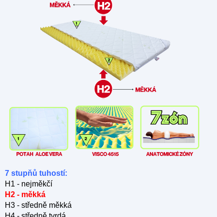
7 stupňů tuhostí:
H1 - nejměkčí
H2 - měkká
H3 - středně měkká
H4 - středně tvrdá