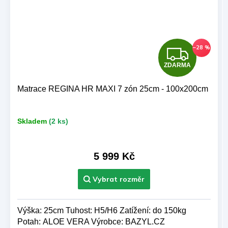
Z
–28 %
ZDARMA
D
A
Matrace REGINA HR MAXI 7 zón 25cm - 100x200cm
R
Skladem
(2 ks)
M
A
5 999 Kč
Výška: 25cm Tuhost: H5/H6 Zatížení: do 150kg
Potah: ALOE VERA Výrobce: BAZYL.CZ