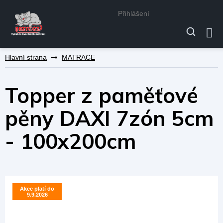
Přihlášení
Přejít
MATRACE
na
obsah
Topper z paměťové
pěny DAXI 7zón 5cm
- 100x200cm
Akce platí do
Akce platí do
9.9.2026
9.9.2026