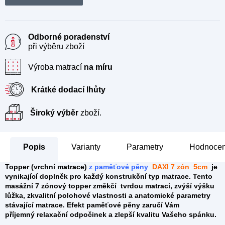
Odborné poradenství
při výběru zboží
Výroba matrací
na míru
Krátké dodací lhůty
Široký výběr
zboží.
Popis
Parametry
Hodnocen
Topper (
vrchní matrace)
z paměťové pěny
DAXI 7 zón
5cm
je
vynikající doplněk pro každý konstrukční typ matrace. Tento
masážní 7 zónový topper
změkčí tvrdou matraci, zvýší výšku
lůžka, zkvalitní polohové vlastnosti a anatomické parametry
stávající matrace. Efekt paměťové pěny zaručí Vám
příjemný relaxační odpočinek a zlepší kvalitu Vašeho spánku.