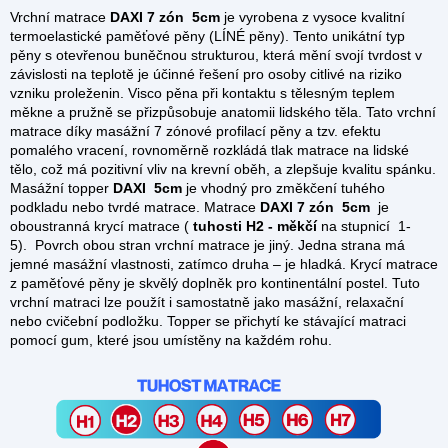
Vrchní matrace
DAXI 7 zón 5cm
je vyrobena z vysoce kvalitní
termoelastické paměťové pěny (LÍNÉ pěny). Tento unikátní typ
pěny s otevřenou buněčnou strukturou, která mění svojí tvrdost v
závislosti na teplotě je účinné řešení pro osoby citlivé na riziko
vzniku proleženin. Visco pěna při kontaktu s tělesným teplem
měkne a pružně se přizpůsobuje anatomii lidského těla. Tato vrchní
matrace díky masážní 7 zónové profilací pěny a tzv. efektu
pomalého vracení, rovnoměrně rozkládá tlak matrace na lidské
tělo, což má pozitivní vliv na krevní oběh, a zlepšuje kvalitu spánku.
Masážní topper
DAXI 5cm
je vhodný pro změkčení tuhého
podkladu nebo tvrdé matrace. Matrace
DAXI 7 zón 5cm
je
oboustranná krycí matrace (
tuhosti H2 - měkčí
na stupnicí 1-
5).
Povrch obou stran vrchní matrace je jiný. Jedna strana má
jemné masážní vlastnosti, zatímco druha – je hladká. Krycí matrace
z paměťové pěny je skvělý doplněk pro kontinentální postel. Tuto
vrchní matraci lze použít i samostatně jako masážní, relaxační
nebo cvičební podložku. Topper se přichytí ke stávající matraci
pomocí gum, které jsou umístěny na každém rohu.