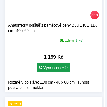
–36 %
Anatomický polštář z paměťové pěny BLUE ICE 11/8
cm - 40 x 60 cm
Skladem
(3 ks)
Průměrné
hodnocení
produktu
je
1 199 Kč
5,0
z 5
hvězdiček.
Rozměry polštáře: 11/8 cm - 40 x 60 cm Tuhost
polštáře: H2 - měkká
Výprodej