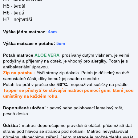
H5 - tvrdší
H6 - tvrdá
H7 - nejtvrdší
Výška jádra matrace:
4cm
Výška matrace v potahu:
5cm
Potah matrace
ALOE VERA
prošívaný dutým vláknem, je velmi
prodyšný a příjemný na dotek, je vhodný pro alergiky. Potah je s
antibakteriální úpravou.
Zip na potahu :
čtyři strany zip dokola.
Potah je dělitelný na dvě
samostatné části, díky čemuž jej snadno sundáte.
Potah lze prát v pračce
do 60°C.,
nepoužívat sušičky na prádlo.
Topper se přichytí ke stávající matraci pomocí gum, které jsou
umístěny na každém rohu.
Doporučené uložení :
pevný nebo polohovací lamelový rošt,
pevná deska.
Údržba :
matraci doporučujeme pravidelně otáčet, přičemž střídat
stranu pod hlavou se stranou pod nohami. Matraci nevystavovat
přímému slunečnímu záření. Jádro matrace je možné zlehka vysát