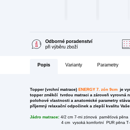
Odborné poradenství
při výběru zboží
Popis
Parametry
Topper (
vrchní matrace)
ENERGY 7. zón 9cm
je vyn
topper změkčí tvrdou matraci a zároveň
vyrovná n
polohové vlastnosti a anatomické parametry stáva
příjemný relaxační odpočinek a zlepší kvalitu Vaš
Jádro matrace:
4/2 cm
7-mi zónová paměťová pěna 
4 cm
vysoká komfortní PUR pěna T-2