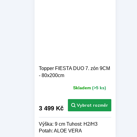
Topper FIESTA DUO 7. zón 9CM
- 80x200cm
Skladem
(>5 ks)
Průměrné
hodnocení
produktu
je
3 499 Kč
5,0
z 5
Výška: 9 cm Tuhost: H2/H3
hvězdiček.
Potah: ALOE VERA