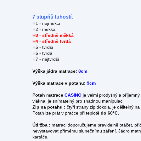
7 stupňů tuhostí:
H1 - nejměkčí
H2 - měkká
H3 - středně měkká
H4 - středně tvrdá
H5 - tvrdší
H6 - tvrdá
H7 - nejtvrdší
Výška jádra matrace:
8cm
Výška matrace v potahu:
9cm
Potah matrace
CASINO
je velmi prodyšný a příjemný 
vlákna, je snímatelný pro snadnou manipulaci.
Zip na potahu :
čtyři strany zip dokola, je dělitelný
Potah lze prát v pračce při teplotě
do 60°C.
Údržba :
matraci doporučujeme pravidelně otáčet, při
nevystavovat přímému slunečnímu záření. Jádro matr
kartáče.