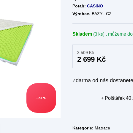
Potah:
CASINO
Výrobce:
BAZYL.CZ
Skladem
(3 ks)
, můžeme do
3 509 Kč
2 699 Kč
Zdarma od nás dostanet
+ Polštářek 40
–23 %
Kategorie:
Matrace