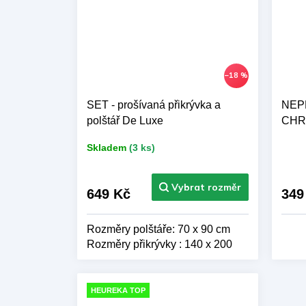
–18 %
SET - prošívaná přikrývka a
NEP
polštář De Luxe
CHRÁ
Skladem
(3 ks)
Pr
hod
pro
je
649 Kč
349
5,0
z 5
Rozměry polštáře: 70 x 90 cm
hvě
Rozměry přikrývky : 140 x 200
cm
HEUREKA TOP