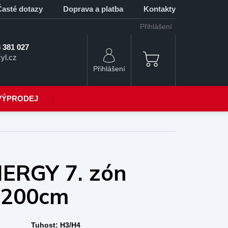
Časté dotazy
Doprava a platba
Kontakty
Přihlášení
 381 027
yl.cz
NÁKUPNÍ
KOŠÍK
VÝPRODEJ
ERGY 7. zón
x200cm
Tuhost:
H3/H4