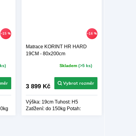
–15 %
–16 %
Matrace KORINT HR HARD
19CM - 80x200cm
ks)
Skladem
(>5 ks)
Průměrné
hodnocení
produktu
je
3 899 Kč
5,0
z 5
Výška: 19cm Tuhost: H5
hvězdiček.
30kg
Zatížení: do 150kg Potah:
CASINO Výrobce: BAZYL.CZ