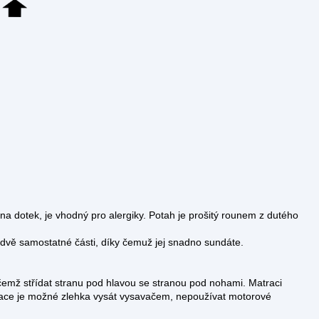
na dotek, je vhodný pro alergiky. Potah je prošitý rounem z dutého
 na dvě samostatné části, díky čemuž jej snadno sundáte.
čemž střídat stranu pod hlavou se stranou pod nohami. Matraci
ace je možné zlehka vysát vysavačem, nepoužívat motorové