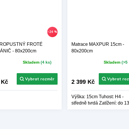
–24 %
ROPUSTNÝ FROTÉ
Matrace MAXPUR 15cm -
NIČ - 80x200cm
80x200cm
Skladem
(4 ks)
Skladem
(>5 
ůměrné
Průměrné
nocení
hodnocení
duktu
produktu
je
 Kč
2 399 Kč
5,0
z 5
Výška: 15cm Tuhost: H4 -
zdiček.
hvězdiček.
středně tvrdá Zatížení: do 1
Potah: CASINO Výrobce:
BAZYL.CZ