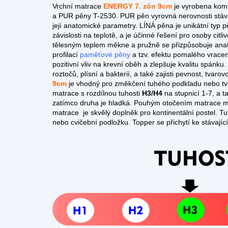
Vrchní matrace
ENERGY 7. zón 9cm
je vyrobena komb
a PUR pěny T-2530. PUR pěn vyrovná nerovnosti stáva
její anatomické parametry. LÍNÁ pěna je
unikátní typ 
závislosti na teplotě, a je účinné řešení pro osoby citli
tělesným teplem měkne a pružně se přizpůsobuje anato
profilací
paměťové pěny
a tzv. efektu pomalého vracen
pozitivní vliv na krevní oběh a zlepšuje kvalitu spánku
roztočů, plísní a bakterií, a také zajisti pevnost, tvar
9cm
je vhodný pro změkčení tuhého podkladu nebo tv
matrace s rozdílnou tuhosti
H3/H4
na stupnicí 1-7, a t
zatímco druha je hladká. Pouhým otočením matrace můž
matrace je skvělý doplněk pro kontinentální postel. Tu
nebo cvičební podložku. Topper se přichytí ke stávají