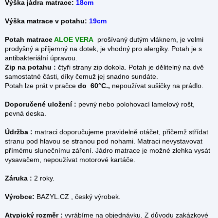
Výška jádra matrace:
18cm
Výška matrace v potahu:
19cm
Potah matrace
ALOE VERA
prošívaný dutým vláknem, je velmi
prodyšný a příjemný na dotek, je vhodný pro alergiky. Potah je s
antibakteriální úpravou.
Zip na potahu :
čtyři strany zip dokola.
Potah je dělitelný na dvě
samostatné části, díky čemuž jej snadno sundáte.
Potah lze prát v pračce
do 60°C.,
nepoužívat sušičky na prádlo.
Doporučené uložení :
pevný nebo polohovací lamelový rošt,
pevná deska.
Údržba :
matraci doporučujeme pravidelně otáčet, přičemž střídat
stranu pod hlavou se stranou pod nohami. Matraci nevystavovat
přímému slunečnímu záření. Jádro matrace je možné zlehka vysát
vysavačem, nepoužívat motorové kartáče.
Záruka :
2 roky.
Výrobce:
BAZYL.CZ , český výrobek.
Atypický rozměr :
vyrábíme na objednávku. Z důvodu zakázkové