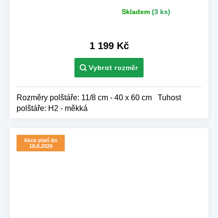
Skladem
(3 ks)
Průměrné
hodnocení
produktu
je
1 199 Kč
5,0
z 5
hvězdiček.
Rozměry polštáře: 11/8 cm - 40 x 60 cm Tuhost
polštáře: H2 - měkká
Akce platí do
18.8.2026