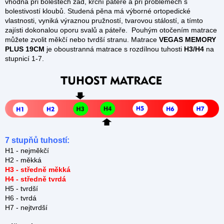
vhodná při bolestech zad, krční páteře a při problémech s
bolestivostí kloubů. Studená pěna má výborné ortopedické
vlastnosti, vyniká výraznou pružností, tvarovou stálostí, a tímto
zajísti dokonalou oporu svalů a páteře. Pouhým otočením matrace
můžete zvolit měkčí nebo tvrdší stranu. Matrace
VEGAS MEMORY
PLUS 19CM
je oboustranná matrace s rozdílnou tuhosti
H3/H4
na
stupnicí 1-7.
7 stupňů tuhostí:
H1 - nejměkčí
H2 - měkká
H3 - středně měkká
H4 - středně tvrdá
H5 - tvrdší
H6 - tvrdá
H7 - nejtvrdší