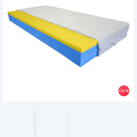
–23 %