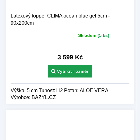
Latexový topper CLIMA ocean blue gel 5cm -
90x200cm
Skladem
(5 ks)
Průměrné
hodnocení
produktu
je
3 599 Kč
5,0
z 5
hvězdiček.
Výška: 5 cm Tuhost: H2 Potah: ALOE VERA
Výrobce: BAZYL.CZ