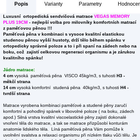
Popis
Parametry
Hodnocení
Luxusní ortopedická sendvičová matrace
VEGAS MEMORY
PLUS 19CM
- nejlepší volba pro milovníky komfortních matrací
z paměťovou pěnou !!!
Paměťová pěna v kombinaci s vysoce kvalitní elastickou
studenou pěnou vyšší hustoty, drží tělo během spánku v
ortopedicky správné poloze a to i při spaní na zádech nebo na
boku, což zajistí celkovou regeneraci organismu a je zárukou
kvalitního spánku!
Jádro matrace:
4 cm
vysoká paměťová pěna VISCO 45kg/m3, s tuhosti
H3 -
měkčí strana
14 cm
vysoká komfortní studená pěna 40kg/m3, s tuhosti
H4 -
tvrdší strana
Matrace vyrobena kombinaci paměťové a studené pěny zaručí
komfortní a pohodlný spánek v libovolné poloze ( na boku, zádech
apod.) Silná vrstva kvalitní viscoelastické pěny zajistí dokonalé
vnoření těla do matrace, a tak se matrace přizpůsobí konturám
anatomie lidského těla. Líná paměťová pěna Vám pomůže k
uvolnění svalstva a relaxaci organismu při nízkém tlaku vůči tělu. Je