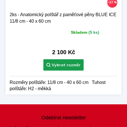
–37 %
2ks - Anatomický polštář z paměťové pěny BLUE ICE
11/8 cm - 40 x 60 cm
Skladem
(5 ks)
Průměrné
hodnocení
produktu
je
2 100 Kč
5,0
z 5
hvězdiček.
Rozměry polštáře: 11/8 cm - 40 x 60 cm Tuhost
polštáře: H2 - měkká
Z
á
Odebírat newsletter
p
a