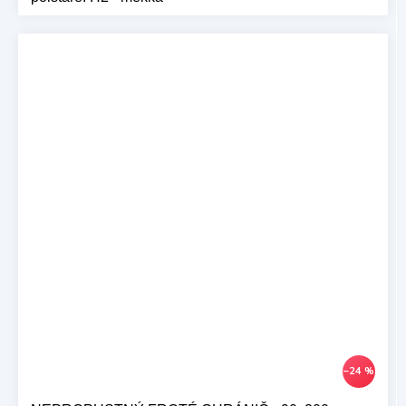
–24 %