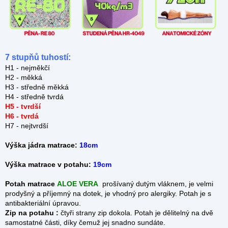
7 stupňů tuhostí:
H1 - nejměkčí
H2 - měkká
H3 - středně měkká
H4 - středně tvrdá
H5 - tvrdší
H6 - tvrdá
H7 - nejtvrdší
Výška jádra matrace:
18cm
Výška matrace v potahu:
19cm
Potah matrace
ALOE VERA
prošívaný dutým vláknem, je velmi
prodyšný a příjemný na dotek, je vhodný pro alergiky. Potah je s
antibakteriální úpravou.
Zip na potahu :
čtyři strany zip dokola.
Potah je dělitelný na dvě
samostatné části, díky čemuž jej snadno sundáte.