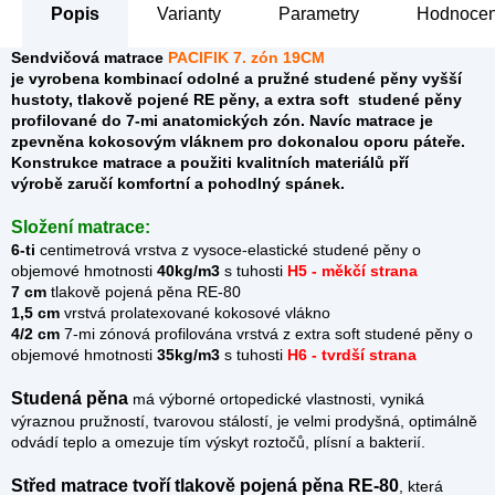
Popis
Parametry
Hodnocení
Sendvičová matrace
PACIFIK 7. zón 19CM
je
vyrobena kombinací odolné a pružné studené pěny vyšší
hustoty, tlakově pojené RE pěny, a extra soft studené pěny
profilované do 7-mi anatomických zón. Navíc matrace je
zpevněna kokosovým vláknem pro dokonalou oporu páteře.
Konstrukce matrace a použiti kvalitních materiálů pří
výrobě zaručí komfortní a pohodlný spánek.
Složení matrace:
6-ti
centimetrová vrstva z vysoce-elastické studené pěny o
objemové hmotnosti
40kg/m3
s tuhosti
H5 - měkčí strana
7 cm
tlakově pojená pěna RE-80
1,5 cm
vrstvá prolatexované kokosové vlákno
4/2 cm
7-mi zónová profilována vrstvá z extra soft studené pěny o
objemové hmotnosti
35kg/m3
s tuhosti
H6 - tvrdší strana
Studená pěna
má výborné ortopedické vlastnosti, vyniká
výraznou pružností, tvarovou stálostí, je velmi prodyšná, optimálně
odvádí teplo a omezuje tím výskyt roztočů, plísní a bakterií.
Střed matrace tvoří tlakově pojená pěna RE-80
, která