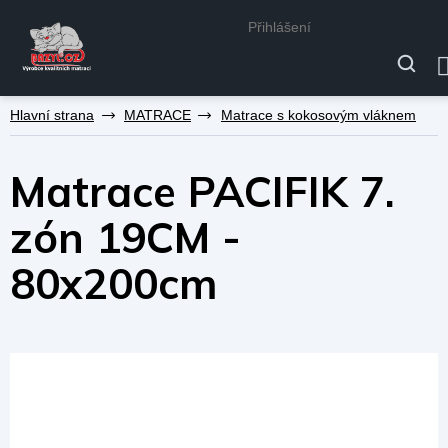
Přihlášení
Přejít
MATRACE
Matrace s kokosovým vláknem
na
obsah
Matrace PACIFIK 7.
zón 19CM -
80x200cm