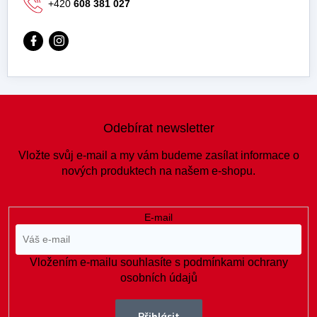
+420
608 381 027
Z
á
Odebírat newsletter
p
a
Vložte svůj e-mail a my vám budeme zasílat informace o
t
nových produktech na našem e-shopu.
í
E-mail
Vložením e-mailu souhlasíte s
podmínkami ochrany
osobních údajů
Přihlásit