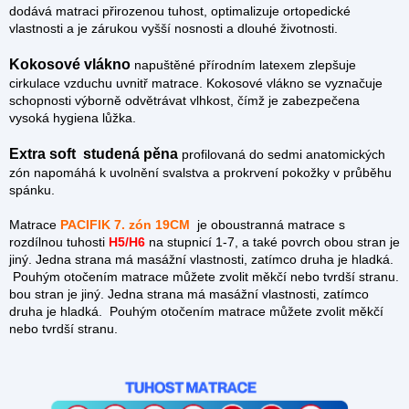
dodává matraci přirozenou tuhost, optimalizuje ortopedické
vlastnosti a je zárukou vyšší nosnosti a dlouhé životnosti.
Kokosové vlákno
napuštěné přírodním latexem zlepšuje
cirkulace vzduchu uvnitř matrace. Kokosové vlákno se vyznačuje
schopnosti výborně odvětrávat vlhkost, čímž je zabezpečena
vysoká hygiena lůžka.
Extra soft studená pěna
profilovaná do sedmi anatomických
zón napomáhá k uvolnění svalstva a prokrvení pokožky v průběhu
spánku.
Matrace
PACIFIK 7. zón 19CM
je oboustranná matrace s
rozdílnou tuhosti
H5/H6
na stupnicí 1-7, a také povrch obou stran je
jiný. Jedna strana má masážní vlastnosti, zatímco druha je hladká.
Pouhým otočením matrace můžete zvolit měkčí nebo tvrdší stranu.
bou stran je jiný. Jedna strana má masážní vlastnosti, zatímco
druha je hladká. Pouhým otočením matrace můžete zvolit měkčí
nebo tvrdší stranu.