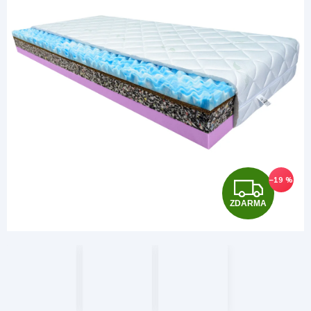
Z
–19 %
ZDARMA
D
A
R
M