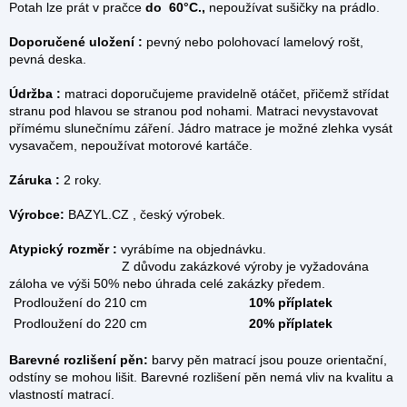
Potah lze prát v pračce
do 60°C.,
nepoužívat sušičky na prádlo.
Doporučené uložení :
pevný nebo polohovací lamelový rošt,
pevná deska.
Údržba :
matraci doporučujeme pravidelně otáčet, přičemž střídat
stranu pod hlavou se stranou pod nohami. Matraci nevystavovat
přímému slunečnímu záření. Jádro matrace je možné zlehka vysát
vysavačem, nepoužívat motorové kartáče.
Záruka :
2 roky.
Výrobce:
BAZYL.CZ , český výrobek.
Atypický rozměr :
vyrábíme na objednávku.
Z důvodu zakázkové výroby je vyžadována
záloha ve výši 50% nebo úhrada celé zakázky předem.
Prodloužení do 210 cm
10% příplatek
Prodloužení do 220 cm
20% příplatek
Barevné rozlišení pěn:
barvy pěn matrací jsou pouze orientační,
odstíny se mohou lišit. Barevné rozlišení pěn nemá vliv na kvalitu a
vlastností matrací.