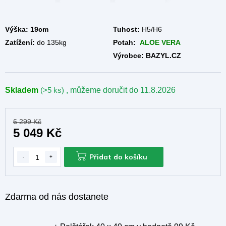
A
Výška: 19cm
Tuhost:
H5/H6
Zatížení:
do 135kg
Potah:
ALOE VERA
Výrobce: BAZYL.CZ
Skladem
(>5 ks)
, můžeme doručit do
11.8.2026
6 299 Kč
5 049 Kč
Přidat do košíku
Zdarma od nás dostanete