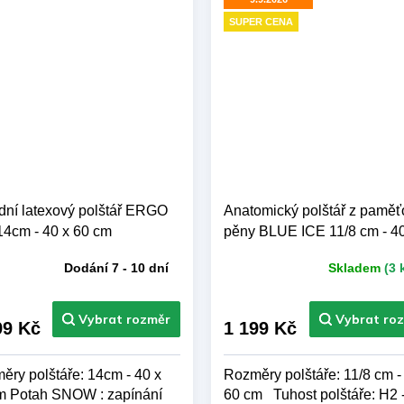
SUPER CENA
odní latexový polštář ERGO
Anatomický polštář z paměť
14cm - 40 x 60 cm
pěny BLUE ICE 11/8 cm - 40
60 cm
Dodání 7 - 10 dní
Skladem
(3 
ůměrné
Průměrné
nocení
hodnocení
duktu
produktu
je
99 Kč
1 199 Kč
5,0
z 5
ěry polštáře: 14cm - 40 x
Rozměry polštáře: 11/8 cm -
zdiček.
hvězdiček.
m Potah SNOW : zapínání
60 cm Tuhost polštáře: H2 