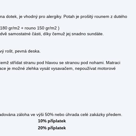
na dotek, je vhodný pro alergiky. Potah je prošitý rounem z dutého
 180 gr/m2 + rouno 150 gr/m2 )
 na dvě samostatné části, díky čemuž jej snadno sundáte.
vý rošt, pevná deska.
čemž střídat stranu pod hlavou se stranou pod nohami. Matraci
ace je možné zlehka vysát vysavačem, nepoužívat motorové
áloha ve výši 50% nebo úhrada celé zakázky předem.
10% příplatek
20% příplatek