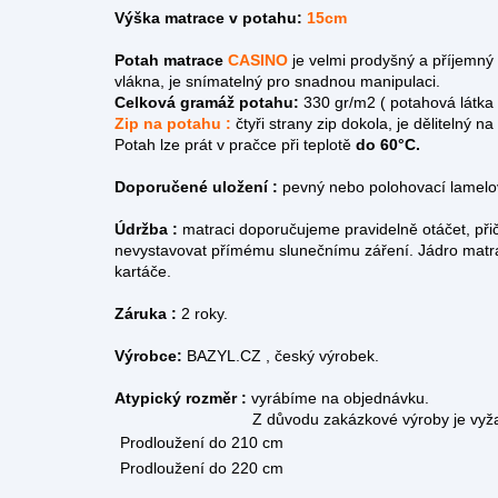
Výška matrace v potahu:
15cm
Potah matrace
CASINO
je velmi prodyšný a příjemný 
vlákna, je snímatelný pro snadnou manipulaci.
Celková gramáž potahu:
330 gr/m2 ( potahová látka
Zip na potahu :
čtyři strany zip dokola, je dělitelný
Potah lze prát v pračce při teplotě
do 60°C.
Doporučené uložení :
pevný nebo polohovací lamelo
Údržba :
matraci doporučujeme pravidelně otáčet, při
nevystavovat přímému slunečnímu záření. Jádro matr
kartáče.
Záruka :
2 roky.
Výrobce:
BAZYL.CZ , český výrobek.
Atypický rozměr :
vyrábíme na objednávku.
Z důvodu zakázkové výroby je vyžadována z
Prodloužení do 210 cm
Prodloužení do 220 cm