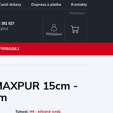
Časté dotazy
Doprava a platba
Kontakty
Přihlášení
 381 027
yl.cz
NÁKUPNÍ
KOŠÍK
VÝPRODEJ
MAXPUR 15cm -
cm
Tuhost:
H4 - středně tvrdá