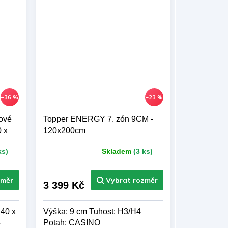
–36 %
–23 %
ové
Topper ENERGY 7. zón 9CM -
 x
120x200cm
ks)
Skladem
(3 ks)
Průměrné
hodnocení
produktu
je
3 399 Kč
5,0
z 5
 40 x
Výška: 9 cm Tuhost: H3/H4
hvězdiček.
-
Potah: CASINO