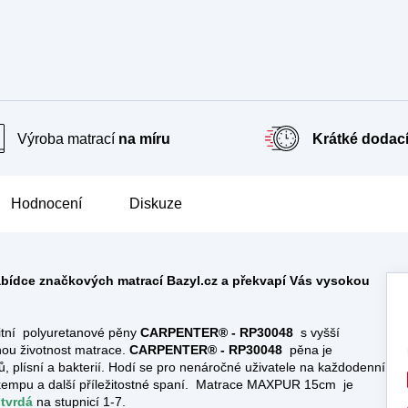
Výroba matrací
na míru
Krátké dodací
Hodnocení
Diskuze
nabídce značkových matrací Bazyl.cz a překvapí Vás vysokou
itní polyuretanové pěny
CARPENTER® - RP30048
s vyšší
uhou životnost matrace.
CARPENTER® - RP30048
pěna je
čů, plísní a bakterií. Hodí se pro nenáročné uživatele na každodenní
o kempu a další příležitostné spaní. Matrace MAXPUR 15cm je
 tvrdá
na stupnicí 1-7.