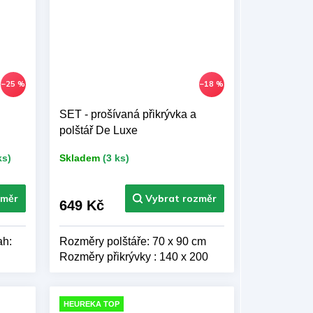
–25 %
–18 %
SET - prošívaná přikrývka a
polštář De Luxe
ks)
Skladem
(3 ks)
649 Kč
ah:
Rozměry polštáře: 70 x 90 cm
Rozměry přikrývky : 140 x 200
cm
HEUREKA TOP