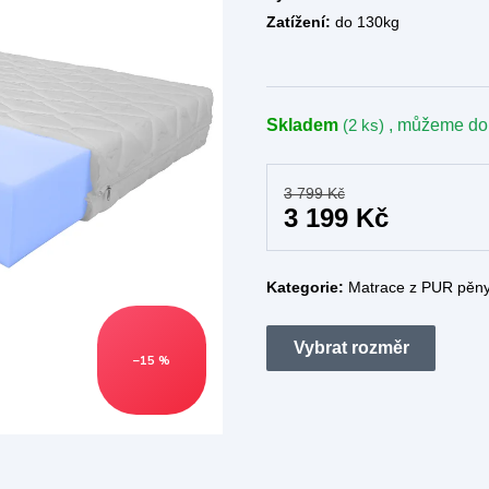
Zatížení:
do 130kg
Skladem
(2 ks)
, můžeme do
3 799 Kč
3 199 Kč
Kategorie:
Matrace z PUR pěn
–15 %