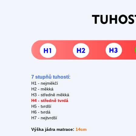
7 stupňů tuhostí:
H1 - nejměkčí
H2 - měkká
H3 - středně měkká
H4 - středně tvrdá
H5 - tvrdší
H6 - tvrdá
H7 - nejtvrdší
Výška jádra matrace:
14cm