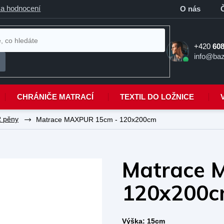
a hodnocení
O nás
+420
608
info@baz
CHRÁNIČE MATRACÍ
TEXTIL DO LOŽNICE
R pěny
Matrace MAXPUR 15cm - 120x200cm
Matrace 
120x200
Výška: 15cm