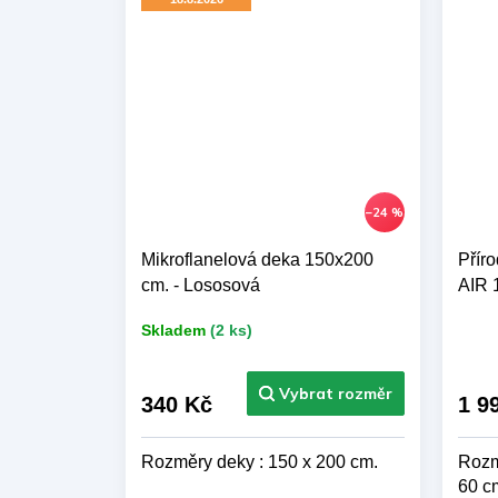
–24 %
Mikroflanelová deka 150x200
Přír
cm. - Lososová
AIR 
Skladem
(2 ks)
Pr
hod
pro
je
340 Kč
1 9
5,0
z 5
Rozměry deky : 150 x 200 cm.
Rozm
hvě
60 c