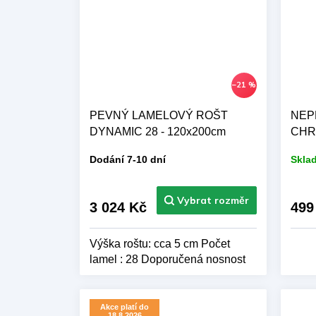
–21 %
PEVNÝ LAMELOVÝ ROŠT
NEP
DYNAMIC 28 - 120x200cm
CHRÁ
Dodání 7-10 dní
Skla
3 024 Kč
499
Výška roštu: cca 5 cm Počet
lamel : 28 Doporučená nosnost
: 130 kg
Akce platí do
18.8.2026