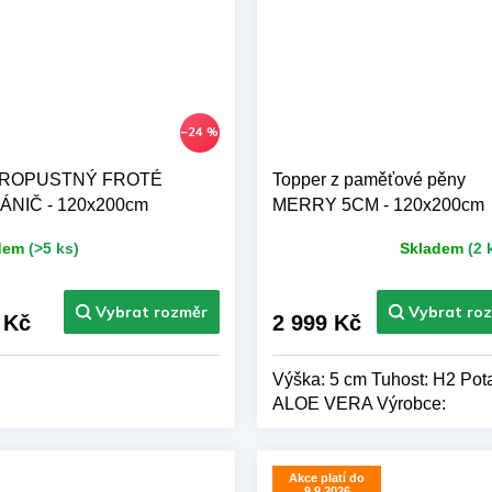
–24 %
ROPUSTNÝ FROTÉ
Topper z paměťové pěny
NIČ - 120x200cm
MERRY 5CM - 120x200cm
dem
(>5 ks)
Skladem
(2 
Průměrné
hodnocení
produktu
je
 Kč
2 999 Kč
5,0
z 5
Výška: 5 cm Tuhost: H2 Pot
hvězdiček.
ALOE VERA Výrobce:
BAZYL.CZ
Akce platí do
9.9.2026