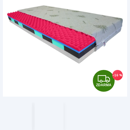
Z
–16 %
ZDARMA
D
A
R
M