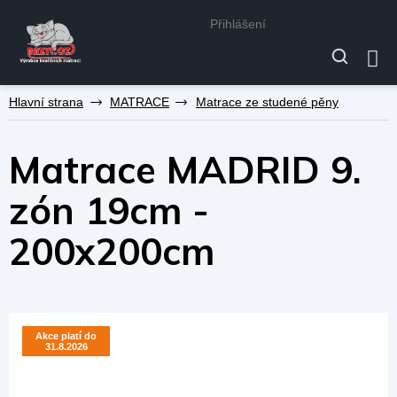
Přihlášení
Přejít
MATRACE
Matrace ze studené pěny
na
obsah
Matrace MADRID 9.
zón 19cm -
200x200cm
Akce platí do
Akce platí do
31.8.2026
31.8.2026