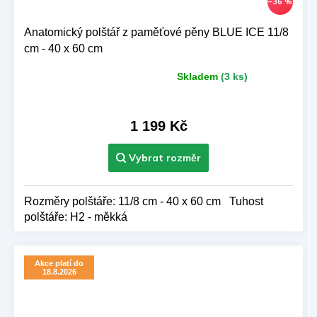
–36 %
Anatomický polštář z paměťové pěny BLUE ICE 11/8
cm - 40 x 60 cm
Skladem
(3 ks)
Průměrné
hodnocení
produktu
je
1 199 Kč
5,0
z 5
hvězdiček.
Rozměry polštáře: 11/8 cm - 40 x 60 cm Tuhost
polštáře: H2 - měkká
Akce platí do
18.8.2026