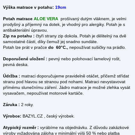
Výška matrace v potahu:
19cm
Potah matrace
ALOE VERA
prošívaný dutým vláknem, je velmi
prodyšný a příjemný na dotek, je vhodný pro alergiky. Potah je s
antibakteriální úpravou.
Zip na potahu :
čtyři strany zip dokola.
Potah je dělitelný na dvě
samostatné části, díky čemuž jej snadno sundáte.
Potah lze prát v pračce
do 60°C.
,
nepoužívat sušičky na prádlo.
Doporučené uložení :
pevný nebo polohovací lamelový rošt,
pevná deska.
Údržba :
matraci doporučujeme pravidelně otáčet, přičemž střídat
stranu pod hlavou se stranou pod nohami. Matraci nevystavovat
přímému slunečnímu záření. Jádro matrace je možné zlehka vysát
vysavačem, nepoužívat motorové kartáče.
Záruka :
2 roky.
Výrobce:
BAZYL.CZ , český výrobek.
Atypický rozměr :
vyrábíme na objednávku. Z důvodu zakázkové
výroby vyžadována záloha v minimální výši 50 % nebo platba