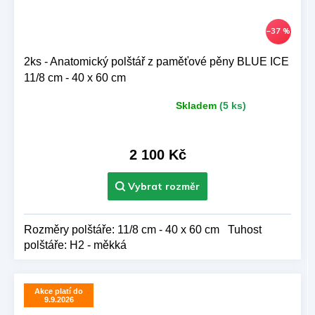
–37 %
2ks - Anatomický polštář z paměťové pěny BLUE ICE
11/8 cm - 40 x 60 cm
Skladem
(5 ks)
Průměrné
hodnocení
produktu
je
2 100 Kč
5,0
z 5
hvězdiček.
Rozměry polštáře: 11/8 cm - 40 x 60 cm Tuhost
polštáře: H2 - měkká
Akce platí do
9.9.2026