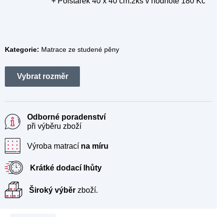
+ Polštářek 40 x 40 cm.2ks
v hodnotě 180 Kč
Kategorie:
Matrace ze studené pěny
Odborné poradenství
při výběru zboží
Výroba matrací
na míru
Krátké dodací lhůty
Široký výběr
zboží.