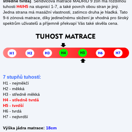
středně tvrdá)
. Sendvičová matrace MADRID 9 zón má rozdílnou
tuhosti
H4/H5
na stupnicí 1-7, a také povrch obou stran je jiný.
Jedna strana má masážní vlastnosti, zatímco druha je hladká. Tato
9-ti zónová matrace, díky jedinečnému složení je vhodná pro široký
spektrům uživatelů a příjemně překvapí Vás také skvěla cena.
7 stupňů tuhostí:
H1 - nejměkčí
H2 - měkká
H3 - středně měkká
H4 - středně tvrdá
H5 - tvrdší
H6 - tvrdá
H7 - nejtvrdší
Výška jádra matrace:
18cm