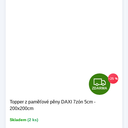
Z
–25 %
ZDARMA
D
A
Topper z paměťové pěny DAXI 7zón 5cm -
200x200cm
R
Skladem
(2 ks)