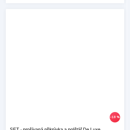
–18 %
SET - prošívaná přikrývka a polštář De Luxe