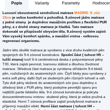
Popis
Parametry
Hodnocen
Luxusní oboustranná sendvičová matrace
MADRID 9. zón
19cm
je velice komfortní a pohodlná. 9.zónové jádro matrace
z jedné strany je doplněno masážním profilem z flexibilní PUR
pěny, a z druhé strany matrace je hladká. Tato matrace
dokonalé se přizpůsobí obrysům těla. 9.zónový systém zajisti
Vám vysoký komfort spánku, a masážní vrstva - celkovou
regeneraci organismu.
Jádro této skvělé matrace je vyrobeno z více druhu kvalitních pěn
spojených do 9-ti zónové konstrukce.
Spodní část ( tuhost H5 –
tužší strana)
tvoří 6-ti centimetrová deska z polyuretanové pěny
T30, která zajisti pevnost, tvarovou stálost a dlouhou životnost
matrace. Středová část matrace je vyrobena střídáním 9-ti bloků
pěn, rozložených do anatomických zón. Čtyři bloky jsou vyrobeny z
extra soft pěny, další čtyři ze studených pěn různých tuhostí a vah.
Tyto dvě pěny složené do anatomických zón jsou doplněny o
středový blok z PUR pěny, který poskytne pevnější oporu pro
nejtěžší partie lidského těla. 9-tí zónová konstrukce je pokryta
dvoucentimetrovou vrstvou studené pěny, která je velice pružná a
elastická. Horní 7 zónová profilace zajistí prodyšnost matrace a
příjemný masážní efekt.
Horní část matrace ( tuhost H4 –