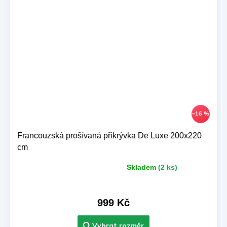
–16 %
Francouzská prošívaná přikrývka De Luxe 200x220
cm
Skladem
(2 ks)
Průměrné
hodnocení
produktu
je
999 Kč
5,0
z 5