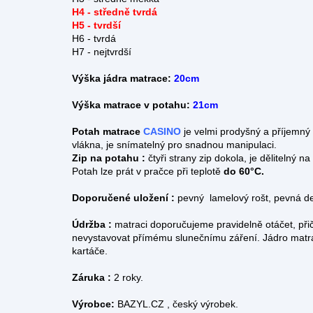
H4 - středně tvrdá
H5 - tvrdší
H6 - tvrdá
H7 - nejtvrdší
Výška jádra matrace:
20cm
Výška matrace v potahu:
21cm
Potah matrace
CASINO
je velmi prodyšný a příjemný 
vlákna, je snímatelný pro snadnou manipulaci.
Zip na potahu :
čtyři strany zip dokola, je dělitelný
Potah lze prát v pračce při teplotě
do 60°C.
Doporučené uložení :
pevný lamelový rošt, pevná d
Údržba :
matraci doporučujeme pravidelně otáčet, při
nevystavovat přímému slunečnímu záření. Jádro matr
kartáče.
Záruka :
2 roky.
Výrobce:
BAZYL.CZ , český výrobek.