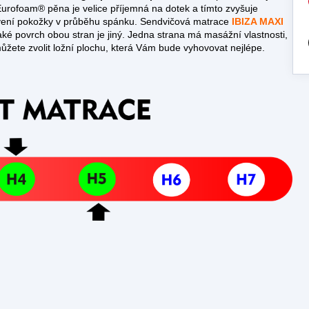
urofoam® pěna je velice příjemná na dotek a tímto zvyšuje
rvení pokožky v průběhu spánku. Sendvičová matrace
IBIZA MAXI
aké povrch obou stran je jiný. Jedna strana má masážní vlastnosti,
ete zvolit ložní plochu, která Vám bude vyhovovat nejlépe.