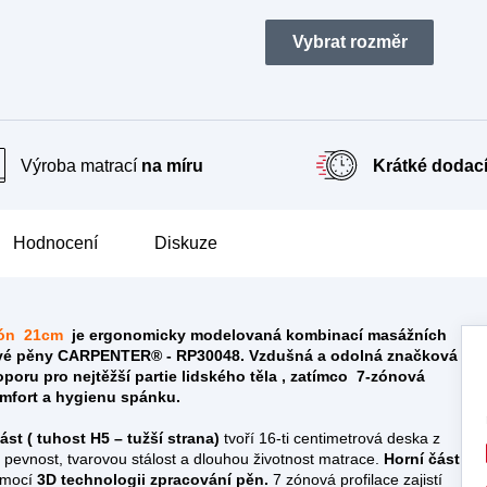
Výroba matrací
na míru
Krátké dodací
Hodnocení
Diskuze
zón
21cm
je ergonomicky modelovaná kombinací masážních
vé pěny CARPENTER® - RP30048
. Vzdušná a odolná
značková
poru pro nejtěžší partie lidského těla , zatímco 7-zónová
omfort a hygienu spánku.
st ( tuhost H5 – tužší strana)
tvoří 16-ti centimetrová deska z
evnost, tvarovou stálost a dlouhou životnost matrace.
Horní část
omocí
3D technologii zpracování pěn.
7 zónová profilace zajistí