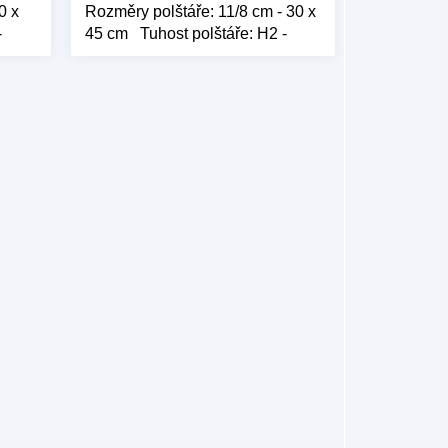
0 x
Rozměry polštáře: 11/8 cm - 30 x
-
45 cm Tuhost polštáře: H2 -
měkká