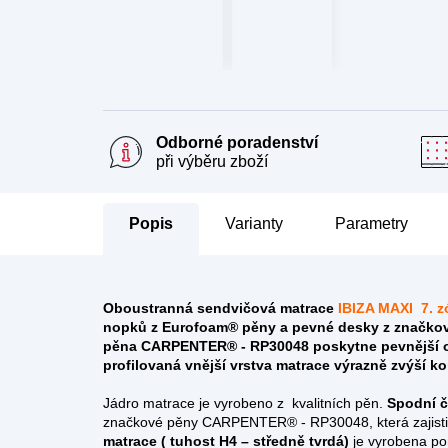
Odborné poradenství
při výběru zboží
Popis
Parametry
Oboustranná sendvičová matrace
IBIZA MAXI 7. 
nopků z Eurofoam® pěny a pevné desky z
značko
pěna CARPENTER® - RP30048
poskytne pevnější o
profilovaná vnější vrstva matrace výrazně zvýší k
Jádro matrace je vyrobeno z kvalitních pěn.
Spodní čá
značkové pěny CARPENTER® - RP30048, která zajisti p
matrace ( tuhost H4 – středně tvrdá)
je vyrobena p