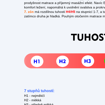
prodyšnost matrace a příjemný masážní efekt. Navíc E
komfort ležení, napomáhá k uvolnění svalstva a prok
7. zón
má rozdílnou tuhosti
H4/H5
na stupnicí 1-7, a t
zatímco druha je hladká. Pouhým otočením matrace můž
7 stupňů tuhostí:
H1 - nejměkčí
H2 - měkká
H3 - středně měkká