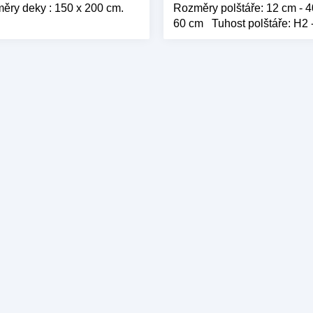
ěry deky : 150 x 200 cm.
Rozměry polštáře: 12 cm - 4
60 cm Tuhost polštáře: H2 
měkká