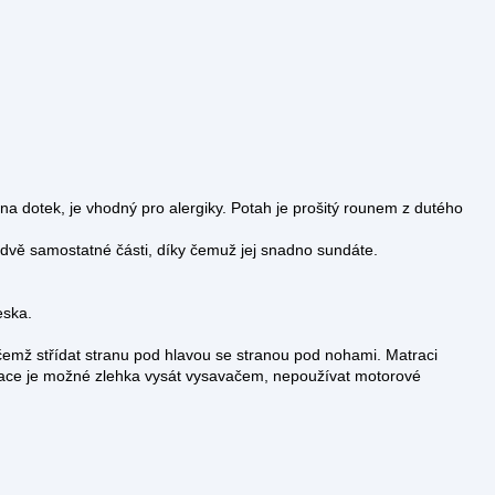
na dotek, je vhodný pro alergiky. Potah je prošitý rounem z dutého
 na dvě samostatné části, díky čemuž jej snadno sundáte.
eska.
čemž střídat stranu pod hlavou se stranou pod nohami. Matraci
ace je možné zlehka vysát vysavačem, nepoužívat motorové