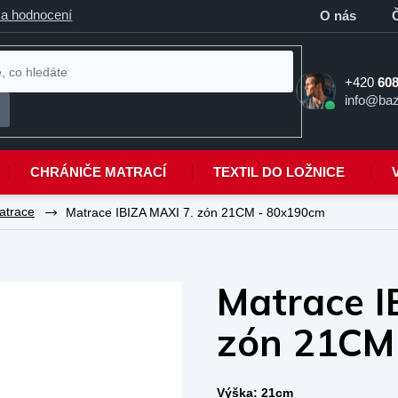
a hodnocení
O nás
+420
608
info@baz
CHRÁNIČE MATRACÍ
TEXTIL DO LOŽNICE
atrace
Matrace IBIZA MAXI 7. zón 21CM - 80x190cm
Matrace I
zón 21CM
Výška: 21cm