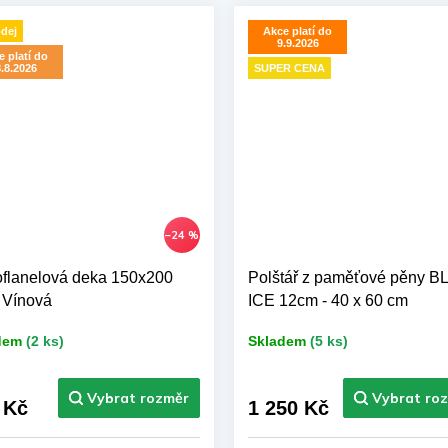
dej
Akce platí do
9.9.2026
 platí do
.8.2026
SUPER CENA
–24 %
oflanelová deka 150x200
Polštář z paměťové pěny B
- Vínová
ICE 12cm - 40 x 60 cm
dem
(2 ks)
Skladem
(5 ks)
 Kč
1 250 Kč