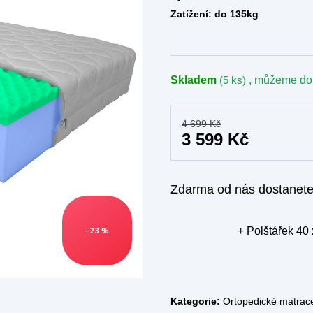
Zatížení:
do 135kg
Skladem
(5 ks)
, můžeme do
4 699 Kč
3 599 Kč
Zdarma od nás dostanet
+ Polštářek 40
–23 %
Kategorie:
Ortopedické matrac