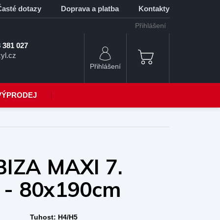
Časté dotazy
Doprava a platba
Kontakty
Přihlášení
 381 027
yl.cz
NÁKUPNÍ
KOŠÍK
VÝPRODEJ
BIZA MAXI 7.
 - 80x190cm
Tuhost:
H4/H5