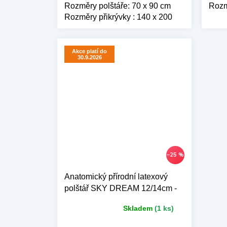
Rozměry polštáře: 70 x 90 cm
Rozm
Rozměry přikrývky : 140 x 200
cm
Akce platí do
30.9.2026
–25 %
Anatomický přírodní latexový
polštář SKY DREAM 12/14cm -
40 x 60 cm
Skladem
(1 ks)
Průměrné
hodnocení