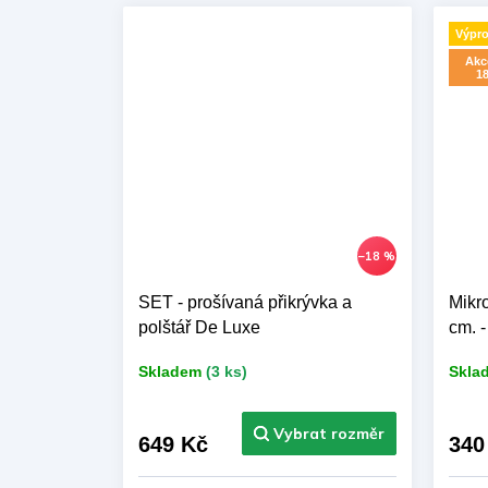
Výpro
Akce
18
–18 %
SET - prošívaná přikrývka a
Mikr
polštář De Luxe
cm. 
Skladem
(3 ks)
Skla
649 Kč
340