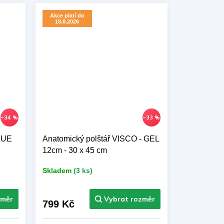
Akce platí do
18.8.2026
–34 %
–33 %
LUE
Anatomický polštář VISCO - GEL
12cm - 30 x 45 cm
Skladem
(3 ks)
799 Kč