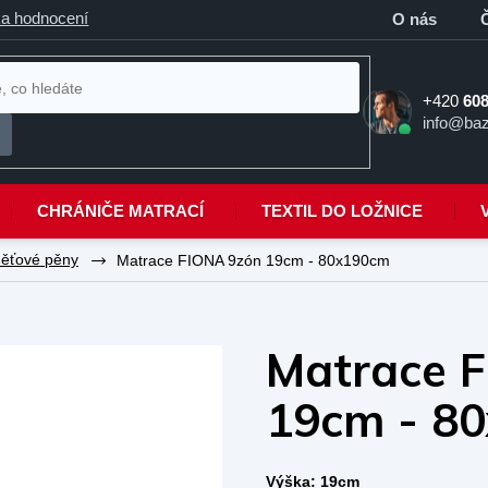
a hodnocení
O nás
+420
608
info@baz
CHRÁNIČE MATRACÍ
TEXTIL DO LOŽNICE
ěťové pěny
Matrace FIONA 9zón 19cm - 80x190cm
Matrace 
19cm - 8
Výška: 19cm