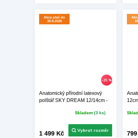
měk
Akce platí do
Akce
30.9.2026
18
–25 %
Anatomický přírodní latexový
Anat
polštář SKY DREAM 12/14cm -
12cm
40 x 60 cm
Skladem
(3 ks)
Skla
Průměrné
hodnocení
produktu
je
1 499 Kč
799