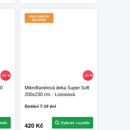
cm
Akce platí do
18.8.2026
–24 %
–23 %
00
Mikroflanelová deka Super Soft
200x230 cm. - Lososová
Dodání 7-10 dní
420 Kč