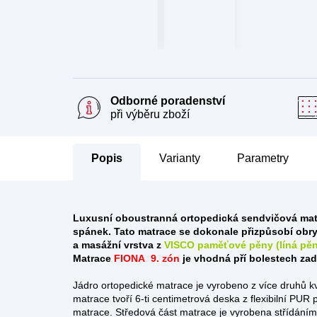
Odborné poradenství
při výběru zboží
Popis
Parametry
Luxusní oboustranná ortopedická sendvičová ma
spánek.
Tato matrace se dokonale přizpůsobí obry
a masážní vrstva z
VISCO paměťové pěny (líná pě
Matrace
FIONA
9. zón
je vhodná pří bolestech zad,
Jádro ortopedické matrace je vyrobeno z více druhů kv
matrace tvoří 6-ti centimetrová deska z flexibilní PUR p
matrace. Středová část matrace je vyrobena střídáním 