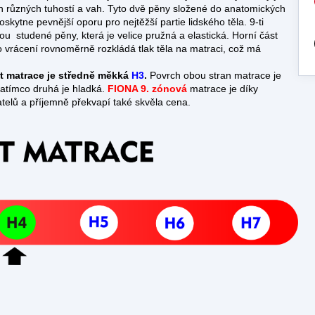
pěn různých tuhostí a vah. Tyto dvě pěny složené do anatomických
kytne pevnější oporu pro nejtěžší partie lidského těla. 9-ti
u studené pěny, která je velice pružná a elastická. Horní část
ho vrácení rovnoměrně rozkládá tlak těla na matraci, což má
.
t matrace je středně měkká
H3
.
Povrch obou stran matrace je
zatímco druhá je hladká.
FIONA 9. zónová
matrace je díky
atelů a příjemně překvapí také skvěla cena.