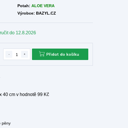
Potah:
ALOE VERA
Výrobce: BAZYL.CZ
ručit do
12.8.2026
Přidat do košíku
e
 x 40 cm
v hodnotě 99 Kč
é pěny