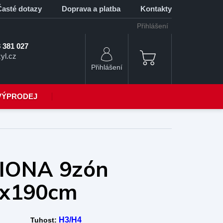
Časté dotazy
Doprava a platba
Kontakty
Přihlášení
 381 027
yl.cz
NÁKUPNÍ
KOŠÍK
VÝPRODEJ
FIONA 9zón
0x190cm
H3/H4
Tuhost: