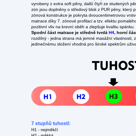
vyrobeny z extra soft pěny, další čtyři ze studených 
zón jsou doplněny o středový blok z PUR pěny, který pos
zónová konstrukce je pokryta dvoucentimetrovou vrstvo
matrace díky 7. zónové profilaci a tzv. efektu pomalé
pozitivní vliv na krevní oběh a zlepšuje kvalitu spánku
Spodní část matrace je středně tvrdá
H4
, horní
čás
rozdílný - jedna strana má jemné masážní vlastnosti, 
jedinečnému složení vhodná pro široké spektrům uživ
7 stupňů tuhostí:
H1 - nejměkčí
H2 - měkká