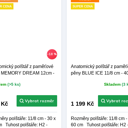
R CENA
SUPER CENA
–18 %
omický polštář z paměťové
Anatomický polštář z paměť
y MEMORY DREAM 12cm -
pěny BLUE ICE 11/8 cm - 40
 45 cm
60 cm
dem
(>5 ks)
Skladem
(3 
Průměrné
hodnocení
produktu
je
 Kč
1 199 Kč
5,0
z 5
ry polštáře: 11/8 cm - 30 x
Rozměry polštáře: 11/8 cm -
hvězdiček.
m Tuhost polštáře: H2 -
60 cm Tuhost polštáře: H2 