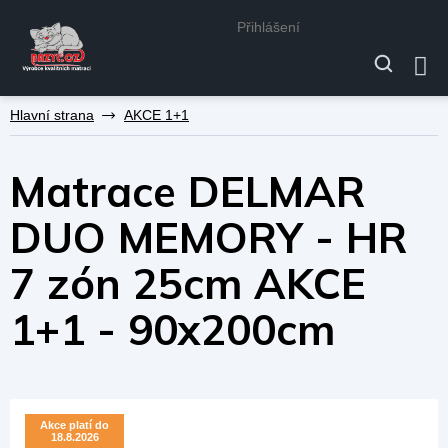
Přihlášení
Přejít
AKCE 1+1
na
obsah
Matrace DELMAR
DUO MEMORY - HR
7 zón 25cm AKCE
1+1 - 90x200cm
Akce platí do
Akce platí do
18.8.2026
18.8.2026