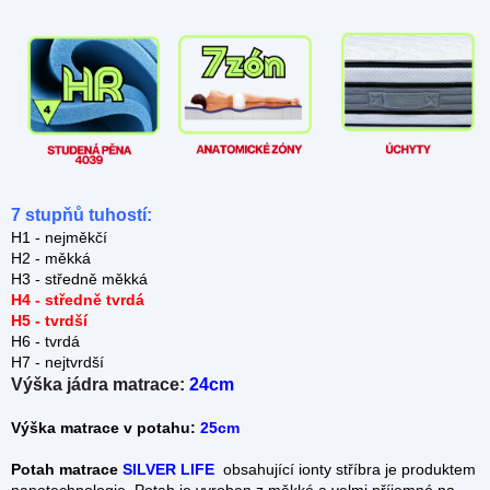
7 stupňů tuhostí:
H1 - nejměkčí
H2 - měkká
H3 - středně měkká
H4 - středně tvrdá
H5 - tvrdší
H6 - tvrdá
H7 - nejtvrdší
Výška jádra matrace:
24cm
Výška matrace v potahu:
25cm
Potah matrace
SILVER LIFE
obsahující ionty stříbra je produktem
nanotechnologie. Potah
je vyroben z měkké a velmi příjemné na