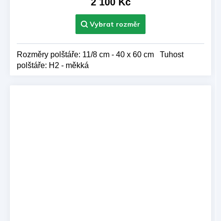
2 100 Kč
5,0
z 5
hvězdiček.
Rozměry polštáře: 11/8 cm - 40 x 60 cm Tuhost
polštáře: H2 - měkká