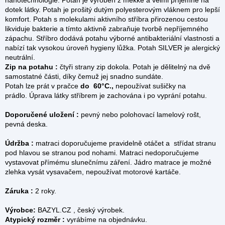
dotek látky. Potah je prošitý dutým polyesterovým vláknem pro lepší
komfort. Potah s molekulami aktivního stříbra přirozenou cestou
likviduje bakterie a tímto aktivně zabraňuje tvorbě nepříjemného
zápachu. Stříbro dodává potahu výborné antibakteriální vlastnosti a
nabízí tak vysokou úroveň hygieny lůžka. Potah SILVER je alergický
neutrální.
Zip na potahu :
čtyři strany zip dokola.
Potah je dělitelný na dvě
samostatné části, díky čemuž jej snadno sundáte.
Potah lze prát v pračce
do 60°C.,
nepoužívat sušičky na
prádlo. Úprava látky stříbrem je zachována i po vyprání potahu.
Doporučené uložení :
pevný nebo polohovací lamelový rošt,
pevná deska.
Údržba :
matraci doporučujeme pravidelně otáčet a střídat stranu
pod hlavou se stranou pod nohami. Matraci nedoporučujeme
vystavovat přímému slunečnímu záření. Jádro matrace je možné
zlehka vysát vysavačem, nepoužívat motorové kartáče.
Záruka :
2 roky.
Výrobce:
BAZYL.CZ , český výrobek.
Atypický rozměr :
vyrábíme na objednávku.