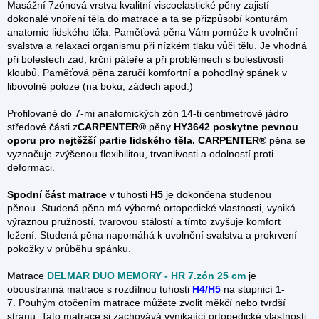
Masážní 7zónová vrstva kvalitní viscoelastické pěny zajistí
dokonalé vnoření těla do matrace a ta se přizpůsobí konturám
anatomie lidského těla. Paměťová pěna Vám pomůže k uvolnění
svalstva a relaxaci organismu při nízkém tlaku vůči tělu. Je vhodná
při bolestech zad, krční páteře a při problémech s bolestivostí
kloubů. Paměťová pěna zaručí komfortní a pohodlný spánek v
libovolné poloze (na boku, zádech apod.)
Profilované do 7-mi anatomických zón 14-ti centimetrové jádro
středové části z
CARPENTER®
pěny
HY3642
poskytne pevnou
oporu pro nejtěžší partie lidského těla.
CARPENTER®
pěna se
vyznačuje zvýšenou flexibilitou, trvanlivosti a odolností proti
deformaci.
Spodní část matrace
v
tuhosti
H5
je dokončena studenou
pěnou.
Studená pěna má výborné ortopedické vlastnosti, vyniká
výraznou pružností, tvarovou stálostí a tímto zvyšuje komfort
ležení. Studená pěna napomáhá k uvolnění svalstva a prokrvení
pokožky v průběhu spánku.
Matrace
DELMAR DUO MEMORY - HR 7.zón 25 cm
je
oboustranná matrace s rozdílnou tuhosti
H4/H5
na stupnicí 1-
7. Pouhým otočením matrace můžete zvolit měkčí nebo tvrdší
stranu. Tato matrace si zachovává vynikající ortopedické vlastnosti