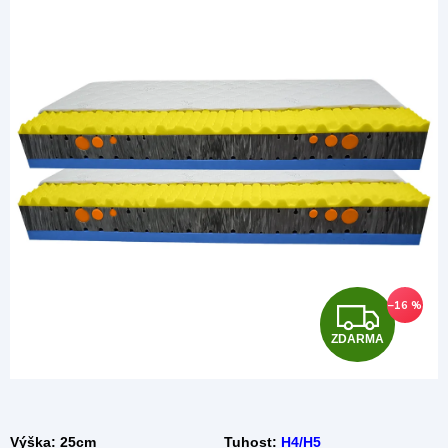
Z
–16 %
ZDARMA
D
A
R
Výška: 25cm
Tuhost:
H4/H5