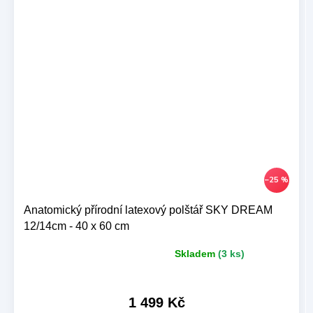
–25 %
Anatomický přírodní latexový polštář SKY DREAM
12/14cm - 40 x 60 cm
Skladem
(3 ks)
Průměrné
hodnocení
produktu
je
1 499 Kč
5,0