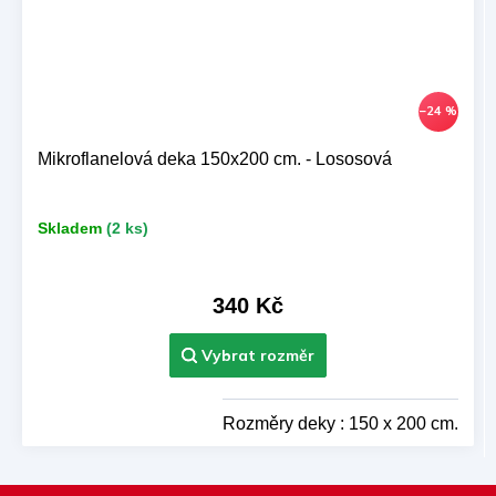
–24 %
Mikroflanelová deka 150x200 cm. - Lososová
Skladem
(2 ks)
340 Kč
Rozměry deky : 150 x 200 cm.
Z