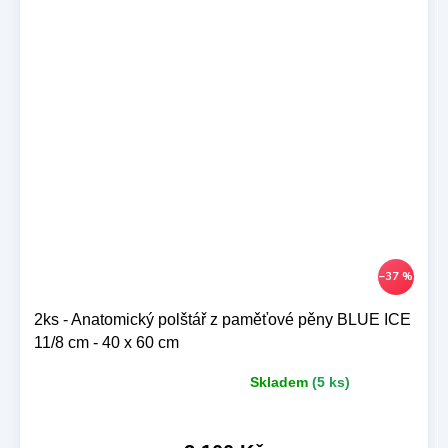
–37 %
2ks - Anatomický polštář z paměťové pěny BLUE ICE
11/8 cm - 40 x 60 cm
Skladem
(5 ks)
Průměrné
hodnocení
produktu
je