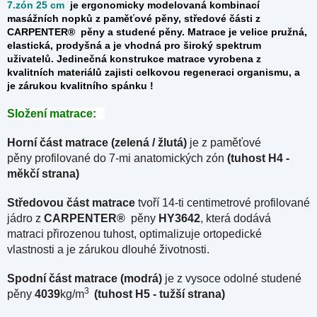
7.zón 25 cm
je ergonomicky modelovaná kombinací
masážních nopků z paměťové pěny, středové části z
CARPENTER®
pěny a studené pěny. Matrace je
velice pružná,
elastická, prodyšná a je vhodná pro široký spektrum
uživatelů. Jedinečná konstrukce matrace vyrobena z
kvalitních materiálů zajisti celkovou regeneraci organismu, a
je zárukou kvalitního spánku !
Složení matrace:
Horní část matrace (zelená / žlutá)
je z paměťové
pěny profilované do 7-mi anatomických zón
(tuhost H4 -
měkčí strana)
Středovou část matrace
tvoří 14-ti centimetrové profilované
jádro z
CARPENTER®
pěny
HY3642
, která dodává
matraci přirozenou tuhost, optimalizuje ortopedické
vlastnosti a je zárukou dlouhé životnosti.
Spodní část matrace (modrá)
je z vysoce odolné studené
3
pěny
4039
kg/m
(tuhost H5 - tužší strana)