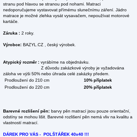
stranu pod hlavou se stranou pod nohami. Matraci
nedoporučujeme vystavovat přímému slunečnímu záření. Jádro
matrace je možné zlehka vysát vysavačem, nepoužívat motorové
kartáče.
Záruka :
2 roky.
Výrobce:
BAZYL.CZ , český výrobek.
Atypický rozměr :
vyrábíme na objednávku.
Z důvodu zakázkové výroby je vyžadována
záloha ve výši 50% nebo úhrada celé zakázky předem.
Prodloužení do 210 cm
10% příplatek
Prodloužení do 220 cm
20% příplatek
Barevné rozlišení pěn:
barvy pěn matrací jsou pouze orientační,
odstíny se mohou lišit. Barevné rozlišení pěn nemá vliv na kvalitu a
vlastností matrací.
DÁREK PRO VÁS - POLŠTÁŘEK 40x40 !!!