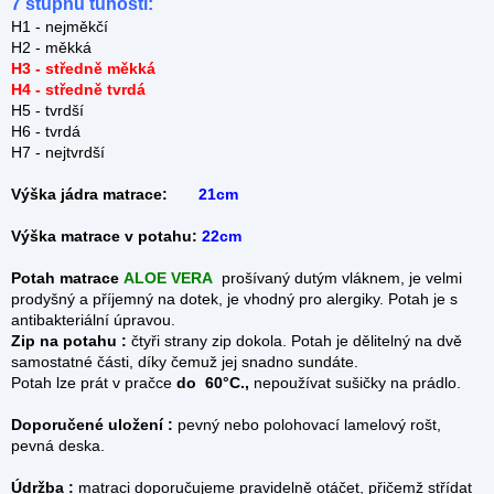
7 stupňů tuhostí:
H1 - nejměkčí
H2 - měkká
H3 - středně měkká
H4 - středně tvrdá
H5 - tvrdší
H6 - tvrdá
H7 - nejtvrdší
Výška jádra matrace:
21cm
Výška matrace v potahu:
22cm
Potah matrace
ALOE VERA
prošívaný dutým vláknem, je velmi
prodyšný a příjemný na dotek, je vhodný pro alergiky. Potah je s
antibakteriální úpravou.
Zip na potahu :
čtyři strany zip dokola.
Potah je dělitelný na dvě
samostatné části, díky čemuž jej snadno sundáte.
Potah lze prát v pračce
do 60°C.,
nepoužívat sušičky na prádlo.
Doporučené uložení :
pevný nebo polohovací lamelový rošt,
pevná deska.
Údržba :
matraci doporučujeme pravidelně otáčet, přičemž střídat