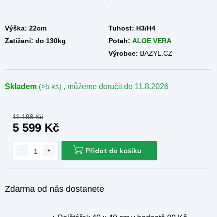
A
Výška:
22cm
Tuhost:
H3/H4
Zatížení:
do 130kg
Potah:
ALOE VERA
Výrobce:
BAZYL.CZ
Skladem
(>5 ks)
, můžeme doručit do
11.8.2026
11 198 Kč
5 599 Kč
Přidat do košíku
Zdarma od nás dostanete