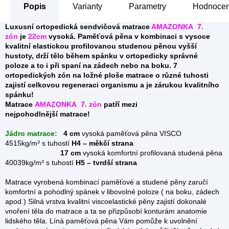
Popis
Parametry
Hodnocen
Luxusní ortopedická sendvičová matrace
AMAZONKA 7.
zón
je
22cm
vysoká. Paměťová pěna v kombinaci s vysoce
kvalitní elastickou profilovanou studenou pěnou vyšší
hustoty, drží tělo během spánku v ortopedicky správné
poloze a to i při spaní na zádech nebo na boku. 7
ortopedických zón na ložné ploše matrace o různé tuhosti
zajistí celkovou regeneraci organismu a je zárukou kvalitního
spánku!
Matrace
AMAZONKA 7. zón
patří mezi
nejpohodlnější
matrace!
Jádro matrace:
4 cm
vysoká paměťová pěna VISCO
4515kg/
m³
s tuhostí
H4 – měkčí strana
17 cm
vysoká komfortní profilovaná studená pěna
40039kg/
m³
s tuhostí
H5 – tvrdší strana
Matrace vyrobená kombinací paměťové a studené pěny zaručí
komfortní a pohodlný spánek v libovolné poloze ( na boku, zádech
apod.) Silná vrstva kvalitní viscoelastické pěny zajistí dokonalé
vnoření těla do matrace a ta se přizpůsobí konturám anatomie
lidského těla. Líná paměťová pěna Vám pomůže k uvolnění