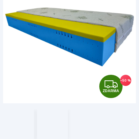
Z
–50 %
ZDARMA
D
A
R
M