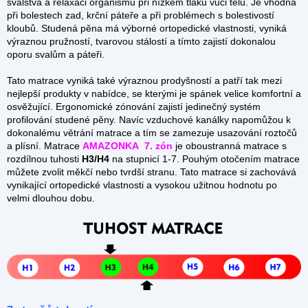
svalstva a relaxaci organismu při nízkém tlaku vůči tělu. Je vhodná
při bolestech zad, krční páteře a při problémech s bolestivostí
kloubů. Studená pěna má výborné ortopedické vlastnosti, vyniká
výraznou pružností, tvarovou stálostí a tímto zajistí dokonalou
oporu svalům a páteři.
Tato matrace vyniká také výraznou prodyšností a patří tak mezi
nejlepší produkty v nabídce, se kterými je spánek velice komfortní a
osvěžující. Ergonomické zónování zajistí jedinečný systém
profilování studené pěny. Navíc vzduchové kanálky napomůžou k
dokonalému větrání matrace a tím se zamezuje usazování roztočů
a plísní. Matrace
AMAZONKA 7. zón
je oboustranná matrace s
rozdílnou tuhosti
H3/H4
na stupnicí 1-7. Pouhým otočením matrace
můžete zvolit měkčí nebo tvrdší stranu. Tato matrace si zachovává
vynikající ortopedické vlastnosti a vysokou užitnou hodnotu po
velmi dlouhou dobu.