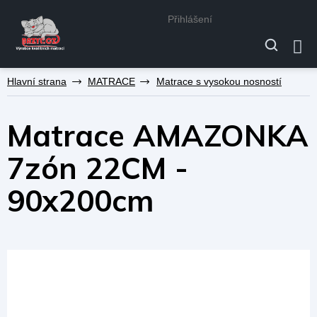
Přihlášení
Přejít
MATRACE
Matrace s vysokou nosností
na
obsah
Matrace AMAZONKA
7zón 22CM -
90x200cm