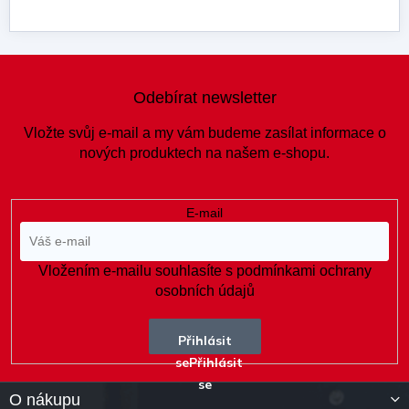
Z
á
Odebírat newsletter
p
a
Vložte svůj e-mail a my vám budeme zasílat informace o
t
nových produktech na našem e-shopu.
í
E-mail
Vložením e-mailu souhlasíte s
podmínkami ochrany
osobních údajů
Přihlásit
se
O nákupu